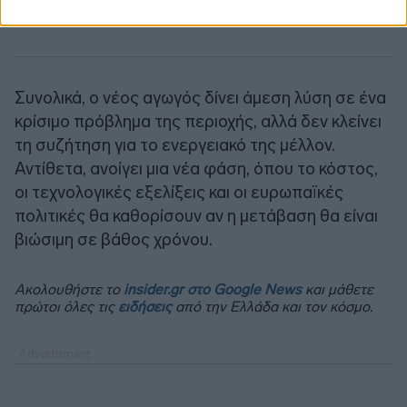
Συνολικά, ο νέος αγωγός δίνει άμεση λύση σε ένα
κρίσιμο πρόβλημα της περιοχής, αλλά δεν κλείνει
τη συζήτηση για το ενεργειακό της μέλλον.
Αντίθετα, ανοίγει μια νέα φάση, όπου το κόστος,
οι τεχνολογικές εξελίξεις και οι ευρωπαϊκές
πολιτικές θα καθορίσουν αν η μετάβαση θα είναι
βιώσιμη σε βάθος χρόνου.
Ακολουθήστε το
insider.gr στο Google News
και μάθετε
πρώτοι όλες τις
ειδήσεις
από την Ελλάδα και τον κόσμο.