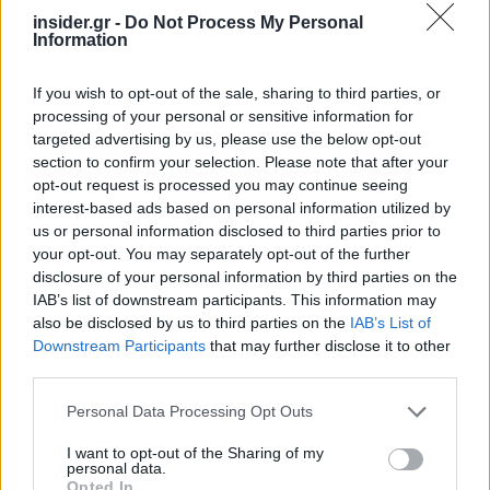
insider.gr -
Do Not Process My Personal
Information
If you wish to opt-out of the sale, sharing to third parties, or
processing of your personal or sensitive information for
targeted advertising by us, please use the below opt-out
section to confirm your selection. Please note that after your
opt-out request is processed you may continue seeing
interest-based ads based on personal information utilized by
us or personal information disclosed to third parties prior to
your opt-out. You may separately opt-out of the further
disclosure of your personal information by third parties on the
IAB’s list of downstream participants. This information may
also be disclosed by us to third parties on the
IAB’s List of
Downstream Participants
that may further disclose it to other
third parties.
Η μετάβαση αυτή, ωστόσο, δεν είναι άμεση. Η
αγορά υδρογόνου παραμένει σε αρχικό στάδιο, με
Please note that this website/app uses one or more Google
Personal Data Processing Opt Outs
περιορισμένη ζήτηση και υψηλό κόστος
services and may gather and store information including but
not limited to your visit or usage behaviour. You may click to
I want to opt-out of the Sharing of my
παραγωγής. Για να αποκτήσει ουσιαστικό ρόλο,
personal data.
grant or deny consent to Google and its third-party tags to
θα πρέπει να υπάρξουν επενδύσεις σε
Opted In