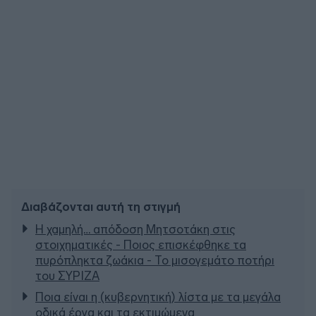
Διαβάζονται αυτή τη στιγμή
Η χαμηλή… απόδοση Μητσοτάκη στις
στοιχηματικές - Ποιος επισκέφθηκε τα
πυρόπληκτα ζωάκια - Το μισογεμάτο ποτήρι
του ΣΥΡΙΖΑ
Ποια είναι η (κυβερνητική) λίστα με τα μεγάλα
οδικά έργα και τα εκτιμώμενα