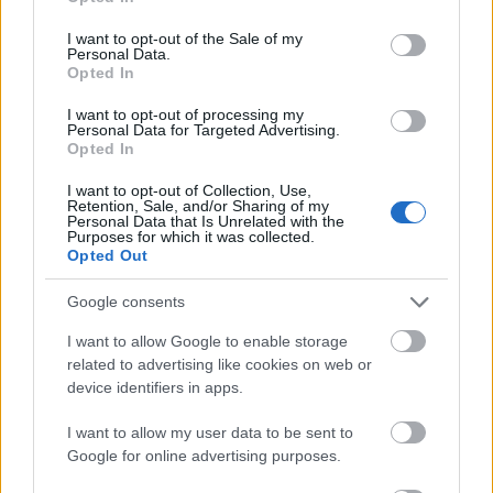
use your data for below specified purposes in below Google
παραγωγή, κυρίως από ανανεώσιμες πηγές, αλλά
consent section.
I want to opt-out of the Sale of my
και σταθερή κατανάλωση που θα στηρίξει το νέο
Personal Data.
Opted In
καύσιμο.
I want to opt-out of processing my
Personal Data for Targeted Advertising.
Η Δυτική Μακεδονία έχει τη δυνατότητα να
Opted In
ενταχθεί σε ευρύτερα ευρωπαϊκά δίκτυα
I want to opt-out of Collection, Use,
μεταφοράς υδρογόνου, κάτι που θα μπορούσε να
Retention, Sale, and/or Sharing of my
Personal Data that Is Unrelated with the
της δώσει ρόλο ενεργειακού κόμβου στη
Purposes for which it was collected.
Opted Out
Νοτιοανατολική Ευρώπη. Αυτό όμως εξαρτάται
από την πρόοδο των σχετικών έργων και από το
Google consents
αν θα διαμορφωθεί μια πραγματική αγορά γύρω
I want to allow Google to enable storage
από το υδρογόνο.
related to advertising like cookies on web or
device identifiers in apps.
I want to allow my user data to be sent to
Google for online advertising purposes.