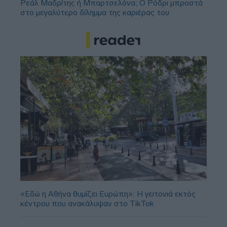
Ρεάλ Μαδρίτης ή Μπαρτσελόνα; Ο Ρόδρι μπροστά
στο μεγαλύτερο δίλημμα της καριέρας του
«Εδώ η Αθήνα θυμίζει Ευρώπη»: H γειτονιά εκτός
κέντρου που ανακάλυψαν στο TikTok