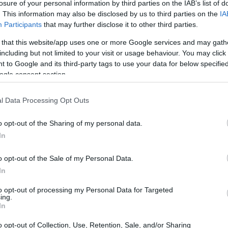
10:36
losure of your personal information by third parties on the IAB’s list of
. This information may also be disclosed by us to third parties on the
IA
Tip
Participants
that may further disclose it to other third parties.
10:28
 that this website/app uses one or more Google services and may gath
including but not limited to your visit or usage behaviour. You may click 
 to Google and its third-party tags to use your data for below specifi
10:21
ogle consent section.
ΑΘ
l Data Processing Opt Outs
09:47
ank
o opt-out of the Sharing of my personal data.
In
09:35
robank στις εκτιμήσεις της για το 2026
όπου
o opt-out of the Sale of my Personal Data.
την πιστωτική επέκταση ύψους 3,8 δισ. ευρώ
In
1 δισ. ευρώ πιστωτική επέκταση. Όπως και να
to opt-out of processing my Personal Data for Targeted
09:22
ανεκτίμηση των προβλέψεων για όλα τα
ing.
In
μηνο του έτους. Κατά τα λοιπά η διοίκηση
09:12
ικό πρόβλημα σε ό,τι αφορά τον τουρισμό
o opt-out of Collection, Use, Retention, Sale, and/or Sharing