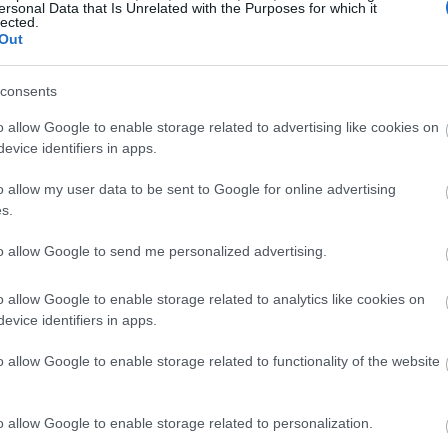
ersonal Data that Is Unrelated with the Purposes for which it
α σημειώνει ότι δείχνει να επωφελείται από
lected.
09:00
Out
consents
ς
08:55
o allow Google to enable storage related to advertising like cookies on
evice identifiers in apps.
τρα των ευρωπαϊκών κυβερνήσεων για την
ρήσεων από τις υψηλές τιμές ενέργειας
o allow my user data to be sent to Google for online advertising
08:49
s.
τα δημόσια οικονομικά
, εφόσον επεκταθούν.
αραμένουν περιορισμένες σε σχέση με το
08:41
to allow Google to send me personalized advertising.
τρα όπως οι μειώσεις φόρων στα καύσιμα.
08:32
ώς έχει εφαρμόσει πιο στοχευμένες πολιτικές
o allow Google to enable storage related to analytics like cookies on
evice identifiers in apps.
08:28
o allow Google to enable storage related to functionality of the website
o allow Google to enable storage related to personalization.
08:20