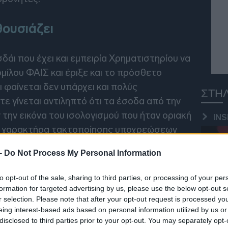
11:51
θουσιάζει
11:37
άι που έχει και εμπειρία Χρηματιστηρίου να
μίλου ΦΑΙΣ και έριξε και το πρόσθετο
11:26
 φαίνεται δεν υπάρχει και πολύς
ΣΤΗ
11:16
ε γίνεται αντιληπτό ότι τα έσοδα από την
 την εικόνα του ισολογισμού που ήταν οριακή
INS
11:04
χαν χαρακτήρα τακτοποίησης υποχρεώσεων
υ Καλογήρου που είχαν μείνει από την
 -
Do Not Process My Personal Information
10:57
to opt-out of the sale, sharing to third parties, or processing of your per
SPE
formation for targeted advertising by us, please use the below opt-out s
10:48
r selection. Please note that after your opt-out request is processed y
eing interest-based ads based on personal information utilized by us or
disclosed to third parties prior to your opt-out. You may separately opt-