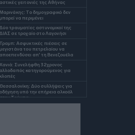
αστικές γειτονιές της Αθήνας
Μαρινάκης: Το δημογραφικό δεν
μπορεί να περιμένει
Δύο τραυματίες αστυνομικοί της
ΔΙΑΣ σε τροχαίο στο Λαγονήσι
Τραμπ: Ασφυκτικές πιέσεις σε
μεγιστάνα του πετρελαίου να
αποεπενδύσει απ' τη Βενεζουέλα
Χανιά: Συνελήφθη 32χρονος
αλλοδαπός κατηγορούμενος για
κλοπές
Θεσσαλονίκη: Δύο συλλήψεις για
οδήγηση υπό την επήρεια αλκοόλ
στην Τούμπα
Αυστραλία: Παρ' ολίγο σύγκρουση
επιβατικών αεροσκαφών στο
αεροδρόμιο του Σίδνεϊ
Τουρνάς: Πάνω από 400 πυρκαγιές
σε δέκα ημέρες