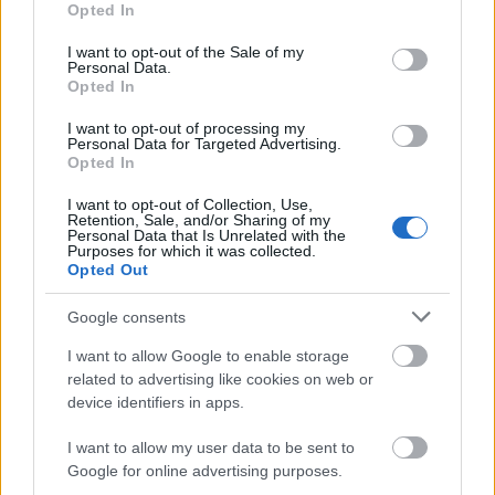
Opted In
use your data for below specified purposes in below Google
consent section.
I want to opt-out of the Sale of my
Personal Data.
Opted In
I want to opt-out of processing my
Personal Data for Targeted Advertising.
Opted In
I want to opt-out of Collection, Use,
Retention, Sale, and/or Sharing of my
Personal Data that Is Unrelated with the
Purposes for which it was collected.
«Ποιος είπε ότι καταλαβαίνω καλύτερα από
Opted Out
όλους τους άλλους και ότι, αν οι άλλοι δεν είναι
σαν εμένα, είναι
κατάσκοποι
και
προδότες
;»,
Google consents
διερωτήθηκε. Μάλιστα όπως είπε «μερικοί από
I want to allow Google to enable storage
αυτούς που βγαίνουν στους δρόμους αυτές τις
related to advertising like cookies on web or
μέρες για να υπερασπιστούν τη χώρα τους είναι
device identifiers in apps.
ακριβώς οι ίδιοι άνθρωποι στους οποίους
I want to allow my user data to be sent to
προηγουμένως θέλαμε να επιβάλουμε ποινή».
Google for online advertising purposes.
Παράλληλα, στηλίτευσε όσους δικαιολογούν τους