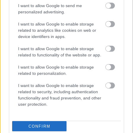
I want to allow Google to send me
βομβαρδισμούς με πρόσχημα το καλό του Ιράν.
personalized advertising.
«Μόνο μια
χούφτα προδότες
και
άτομα χωρίς
I want to allow Google to enable storage
ταυτότητα
θα μπορούσαν να επιθυμούν να δουν
related to analytics like cookies on web or
device identifiers in apps.
το Ιράν να ταπεινώνεται και να υποτάσσεται και
να δικαιολογούν τον βομβαρδισμό των δικών τους
I want to allow Google to enable storage
συμπατριωτών. Ντροπή τους», είπε
related to functionality of the website or app.
χαρακτηριστικά. Σύμφωνα με τον πρόεδρο του
I want to allow Google to enable storage
Ιράν, με μία σαφή μομφή προς τις ΗΠΑ, ανέφερε
related to personalization.
πως «ο εχθρός πίστευε ότι ο λαός,
δυσαρεστημένος από τον πόλεμο, θα βγει στους
I want to allow Google to enable storage
δρόμους, και γι’ αυτό στόχευσε κέντρα ασφαλείας
related to security, including authentication
functionality and fraud prevention, and other
και στρατιωτικά κέντρα».
user protection.
Σχολιάζοντας τις δηλώσεις Τραμπ που
παρομοίασε το Πολεμικό Ναυτικό των ΗΠΑ με
CONFIRM
τους πειρατές, ο Πεζεσκιάν δήλωσε: «Λένε χωρίς