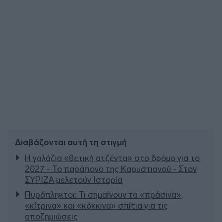
Διαβάζονται αυτή τη στιγμή
Η γαλάζια «θετική ατζέντα» στο δρόμο για το
2027 - Το παράπονο της Καρυστιανού - Στον
ΣΥΡΙΖΑ μελετούν Ιστορία
Πυρόπληκτοι: Τι σημαίνουν τα «πράσινα»,
«κίτρινα» και «κόκκινα» σπίτια για τις
αποζημιώσεις