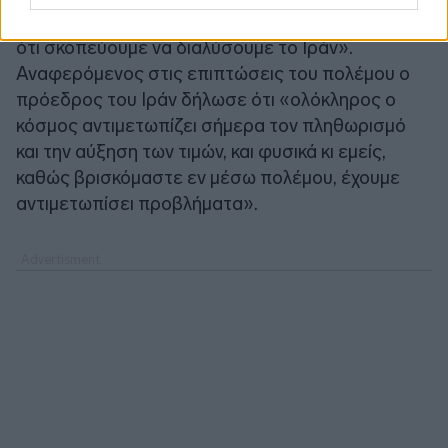
καμία ντροπή ότι
φερθήκαμε σαν πειρατές
και
ότι σκοπεύουμε να διαλύσουμε το Ιράν».
Αναφερόμενος στις επιπτώσεις του πολέμου ο
πρόεδρος του Ιράν δήλωσε ότι «ολόκληρος ο
κόσμος αντιμετωπίζει σήμερα τον πληθωρισμό
και την αύξηση των τιμών, και φυσικά κι εμείς,
καθώς βρισκόμαστε εν μέσω πολέμου, έχουμε
αντιμετωπίσει προβλήματα».