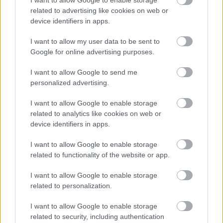
Αυτοί οι αριθμοί δεν είναι απλώς διοικητικά
related to advertising like cookies on web or
μεγέθη. Είναι άνθρωποι που βρήκαν θέση
device identifiers in apps.
εργασίας. Είναι γυναίκες που επέστρεψαν στην
I want to allow my user data to be sent to
αγορά εργασίας. Είναι νέοι που τόλμησαν να
Google for online advertising purposes.
ξεκινήσουν τη δική τους επιχείρηση. Είναι άνεργοι
άνω των 50 ετών που δεν έμειναν στο περιθώριο.
I want to allow Google to send me
personalized advertising.
Είναι περιοχές που στηρίζονται μέσα από
στοχευμένα προγράμματα, από τη Δυτική
I want to allow Google to enable storage
Μακεδονία και τη Μεγαλόπολη έως την Ανατολική
related to analytics like cookies on web or
Μακεδονία και Θράκη και τη Θεσσαλία.
device identifiers in apps.
I want to allow Google to enable storage
Αυτό σημαίνει σύγχρονη κοινωνική πολιτική. Όχι
related to functionality of the website or app.
απλώς να διαχειριζόμαστε την ανεργία, αλλά να
I want to allow Google to enable storage
την προλαμβάνουμε όπου μπορούμε και να
related to personalization.
μειώνουμε τη διάρκειά της όπου υπάρχει. Όχι
απλώς να επιδοτούμε την απώλεια εργασίας,
I want to allow Google to enable storage
αλλά να επενδύουμε στην επιστροφή στην
related to security, including authentication