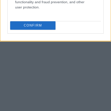
functionality and fraud prevention, and other
εργασία. Όχι απλώς να καταγράφουμε τους
user protection.
ανέργους, αλλά να τους στηρίζουμε
εξατομικευμένα.
CONFIRM