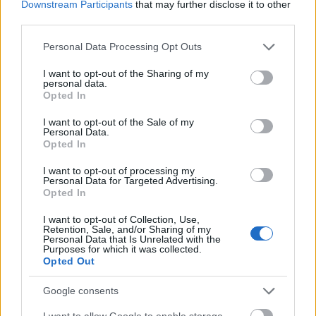
Downstream Participants
that may further disclose it to other
third parties.
Please note that this website/app uses one or more Google
Personal Data Processing Opt Outs
services and may gather and store information including but
not limited to your visit or usage behaviour. You may click to
I want to opt-out of the Sharing of my
personal data.
grant or deny consent to Google and its third-party tags to
Opted In
use your data for below specified purposes in below Google
Η ΔΥΠΑ έχει ήδη κάνει σημαντικά βήματα σε αυτή
consent section.
I want to opt-out of the Sale of my
την κατεύθυνση. Σήμερα υλοποιούνται ανοικτά
Personal Data.
προγράμματα νέων θέσεων απασχόλησης
με
Opted In
προϋπολογισμό άνω των 604 εκατ. ευρώ και
I want to opt-out of processing my
σχεδόν 72.000 ωφελούμενους.
Από το 2019
Personal Data for Targeted Advertising.
Opted In
έως σήμερα, περισσότεροι από 227.000
συμπολίτες μας έχουν ωφεληθεί από
I want to opt-out of Collection, Use,
Retention, Sale, and/or Sharing of my
προγράμματα νέων θέσεων απασχόλησης, ενώ
Personal Data that Is Unrelated with the
Purposes for which it was collected.
πάνω από 27.000 άνεργοι έκαναν έναρξη
Opted Out
δραστηριότητας μέσα από προγράμματα νέας
επιχειρηματικότητας.
Google consents
I want to allow Google to enable storage