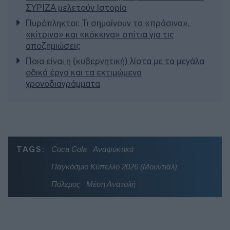
ΣΥΡΙΖΑ μελετούν Ιστορία
Πυρόπληκτοι: Τι σημαίνουν τα «πράσινα»,
«κίτρινα» και «κόκκινα» σπίτια για τις
αποζημιώσεις
Ποια είναι η (κυβερνητική) λίστα με τα μεγάλα
οδικά έργα και τα εκτιμώμενα
χρονοδιαγράμματα
TAGS:
Coca Cola
Αναψυκτικά
Παγκόσμιο Κύπελλο 2026 (Μουντιάλ)
Πόλεμος
Μέση Ανατολή