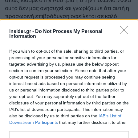
όπως είδαμε στην Αυστρία ή στην Πολωνία. Αλλά
αυτό δεν μας ανησυχεί και γνωρίζουμε ότι αυτή η
προσωρινή επιβράδυνση οφείλεται σε καλό
λόγο», τόνισε η διοίκηση, σπεύδοντας να
προσθέσει πως «είμαστε πλήρως έτοιμοι για
insider.gr -
Do Not Process My Personal
Information
αυτά τα συστήματα», ενώ έγινε ειδική μνεία και
στην Ελλάδα όπου το σύστημα θα εφαρμοστεί
If you wish to opt-out of the sale, sharing to third parties, or
αργότερα φέτος.
processing of your personal or sensitive information for
targeted advertising by us, please use the below opt-out
section to confirm your selection. Please note that after your
Η κρίση στη Μέση Ανατολή και οι
opt-out request is processed you may continue seeing
επιπτώσεις της
interest-based ads based on personal information utilized by
us or personal information disclosed to third parties prior to
your opt-out. You may separately opt-out of the further
Σύμφωνα με τη διοίκηση της Coca-Cola HBC,
η
disclosure of your personal information by third parties on the
ελληνική αγορά παραμένει ανεπηρέαστη
, μέχρι
IAB’s list of downstream participants. This information may
also be disclosed by us to third parties on the
IAB’s List of
στιγμής, από τον πόλεμο στη Μέση Ανατολή.
Downstream Participants
that may further disclose it to other
Όπως τόνισαν χαρακτηριστικά οι κ.κ. Bogdanovic
third parties.
και Σταμούλης,
«η Ελλάδα και η Αίγυπτος δεν