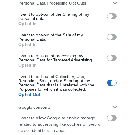
Please note that this website/app uses one or more Google
έχουν επηρεαστεί από ό,τι συμβαίνει στη
Personal Data Processing Opt Outs
services and may gather and store information including but
Μέση Ανατολή»
. Να σημειωθεί εδώ ότι Ελλάδα
not limited to your visit or usage behaviour. You may click to
I want to opt-out of the Sharing of my
και Αίγυπτος αποτελούν δύο στρατηγικές αγορές
personal data.
grant or deny consent to Google and its third-party tags to
Opted In
για την Coca-Cola HBC.
use your data for below specified purposes in below Google
consent section.
I want to opt-out of the Sale of my
Personal Data.
Opted In
I want to opt-out of processing my
Personal Data for Targeted Advertising.
Opted In
I want to opt-out of Collection, Use,
Retention, Sale, and/or Sharing of my
Personal Data that Is Unrelated with the
Purposes for which it was collected.
Opted Out
Google consents
I want to allow Google to enable storage
related to advertising like cookies on web or
device identifiers in apps.