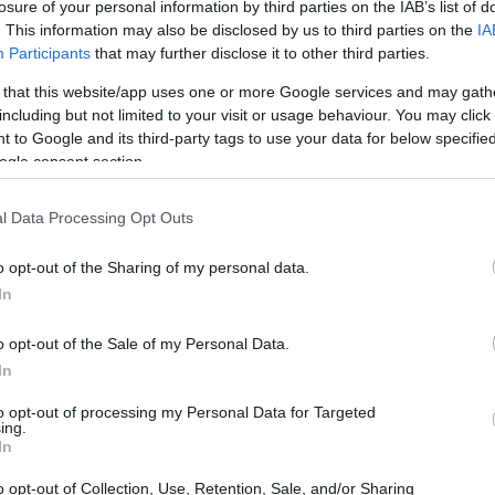
losure of your personal information by third parties on the IAB’s list of
. This information may also be disclosed by us to third parties on the
IA
21:11
Participants
that may further disclose it to other third parties.
 that this website/app uses one or more Google services and may gath
21:01
including but not limited to your visit or usage behaviour. You may click 
 to Google and its third-party tags to use your data for below specifi
 αλλάζει δέρμα, αναφερόμενος σε τρεις
ogle consent section.
20:42
ς εξελίξεις: την Κίνα, τον πόλεμο στη
l Data Processing Opt Outs
 κρίση λόγω του αποκλεισμού των Στενών
20:32
ση των λεγόμενων «Magnificent 7», ήτοι
o opt-out of the Sharing of my personal data.
εταιρειών της Τεχνητής Νοημοσύνης.
In
20:19
o opt-out of the Sale of my Personal Data.
ο κίνδυνος για την Ευρώπη
In
20:11
to opt-out of processing my Personal Data for Targeted
α χαρακτήρισε ως το «εργοστάσιο του
ing.
ταμάτητη, αφού αυξάνει διαρκώς τα
In
ορικό της πλεόνασμα ξεπερνούσε το 1,2
20:00
o opt-out of Collection, Use, Retention, Sale, and/or Sharing