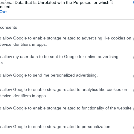
ersonal Data that Is Unrelated with the Purposes for which it
αι επιδοτεί αδρά τις επιχειρήσεις της. «Δεν
lected.
σύστημα (το κινεζικό) που είναι και
Out
19:45
επιδοτήσεις» επισήμανε.
consents
19:37
o allow Google to enable storage related to advertising like cookies on
evice identifiers in apps.
19:27
o allow my user data to be sent to Google for online advertising
s.
19:15
to allow Google to send me personalized advertising.
o allow Google to enable storage related to analytics like cookies on
19:10
evice identifiers in apps.
o allow Google to enable storage related to functionality of the website
19:06
o allow Google to enable storage related to personalization.