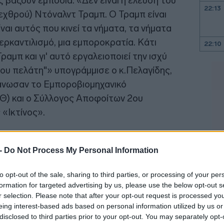
ς βάζουν εμπόδια. «Δεν είναι η έλευση του
22:13
 εχθρού) Ντόναλντ Τραμπ. Ο Τραμπ είναι
ναι αυτός που κινεί τα νήματα, τα νήματα
ερκαντιλισμό, μια εμποροκρατία. Κάτι
22:10
Τραμπ και γι' αυτό εργαλειοποιεί την ισχύ
 του πελάτη"» υπογράμμισε ο κ.Πελαγίδης,
22:00
άνωσαν το Εμποροβιομηχανικό
21:52
Θ) και ο Σύλλογος Αποφοίτων 2ου
«Ικτίνος».
21:46
 -
Do Not Process My Personal Information
21:39
to opt-out of the sale, sharing to third parties, or processing of your per
formation for targeted advertising by us, please use the below opt-out s
r selection. Please note that after your opt-out request is processed y
21:27
eing interest-based ads based on personal information utilized by us or
disclosed to third parties prior to your opt-out. You may separately opt-