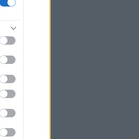
οικονομίας και οι κίνδυνοι της
επενδυτικής έκρηξης
ΕΛ.Α.Σ: «Η απροκάλυπτη ώσμωση
δικαστικής αρχής και εκτελεστικής
εξουσίας εκθέτει τη χώρα διεθνώς»
Δικαστικό μπλόκο στην αίθουσα χορού
του Τραμπ στο Λευκό Οίκο
Μπάρκιν (Fed): «Τα στοιχεία για την
αγορά εργασίας συμβαδίζουν με τις
πρόσφατες τάσεις»
Καταβλήθηκαν 33,58 εκατ. ευρώ σε
67.746 δικαιούχους για την αγορά
λιπασμάτων
Ευρωαγορές: Η καλύτερη εβδομάδα
από τα τέλη Ιουνίου - Σε νέα υψηλά ο
Stoxx 600
Κορυφώνεται η έξοδος των εκδρομέων
- Στο 100% η πληρότητα σε πολλά
δρομολόγια για Κυκλάδες