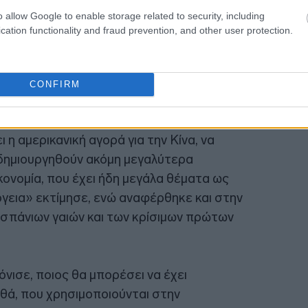
18:56
o allow Google to enable storage related to security, including
cation functionality and fraud prevention, and other user protection.
CONFIRM
 η αμερικανική αγορά για την Κίνα, να
 δημιουργηθούν ακόμη μεγαλύτερα
ονομία, που έχει ήδη μεγάλα θέματα ως
ργεια» εκτίμησε, ενώ αναφέρθηκε και στην
 σπάνιων γαιών και των κρίσιμων πρώτων
όνισε, ποιος θα μπορέσει να έχει
θά, που χρησιμοποιούνται στην