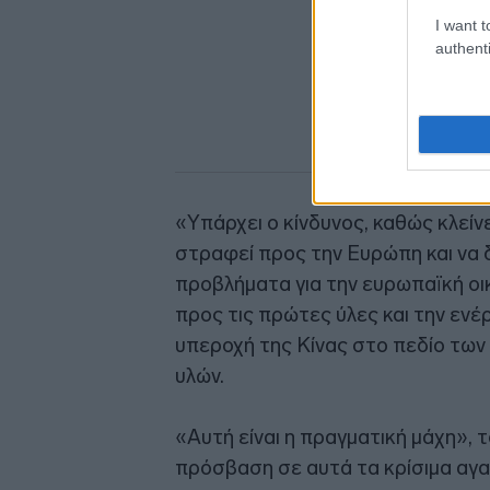
I want t
authenti
«Υπάρχει ο κίνδυνος, καθώς κλείνει
στραφεί προς την Ευρώπη και να
προβλήματα για την ευρωπαϊκή οικ
προς τις πρώτες ύλες και την ενέ
υπεροχή της Κίνας στο πεδίο των
υλών.
«Αυτή είναι η πραγματική μάχη», τ
πρόσβαση σε αυτά τα κρίσιμα αγα