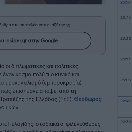
23:50
23:44
άρθρα στα αποτελέσματα αναζήτησης.
23:32
υ insider.gr στην Google
23:17
ία οι διπλωματικές και πολιτικές
 έναν κόσμο πολύ πιο κυνικό και
23:03
νέο μερκαντιλισμό (εμποροκρατία)
 όπως επισήμανε απόψε, από τη
 Τραπέζης της Ελλάδος (ΤτΕ),
Θεόδωρος
22:45
νομικών.
22:32
 κ.Πελαγίδης, σταδιακά οι φιλελεύθερες