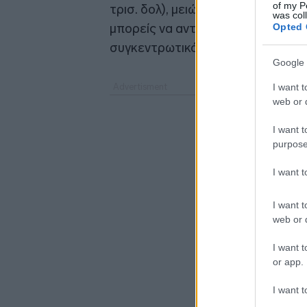
of my P
τρισ. δολ), μειώνει τα κόστη της κ
was col
μπορείς να ανταγωνιστείς αυτό το 
Opted 
συγκεντρωτικό και περιλαμβάνει 
Google 
I want t
web or d
I want t
purpose
I want 
I want t
web or d
I want t
or app.
I want t