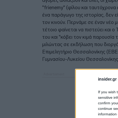
αγορές αλλάζουν και όλες οι χώρε
"frienemy" (φίλου και ταυτόχρονα
ένα παράγωγο της ιστορίας, δεν εί
τον κινούν. Περνάμε σε έναν νέο μ
τέτοιο φαίνεται να πιστεύει και ο 
του και "κόβει τον κιμά παρουσία
μιλώντας σε εκδήλωση που διοργ
Επιμελητήριο Θεσσαλονίκης (ΕΒΕ
Γυμνασίου-Λυκείου Θεσσαλονίκης 
insider.gr
If you wish 
sensitive in
confirm you
continue se
information 