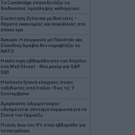
Το Cambridge επανεξετάζει τις
διαδικασίες πρόσληψης καθηγητών
Συνάντηση Ζελένσκι με Βούτσιτς -
Θέματα οικονομίας και ασφάλειας στο
επίκεντρο
Άγκυρα: Η συμφωνία με Πακιστάν και
Σαουδική Αραβία δεν παραβιάζει το
ΝΑΤΟ
Η καλύτερη εβδομάδα από τον Απρίλιο
στη Wall Street - Νέο ρεκόρ για S&P
500
Η Ισπανία ξεκινά ελέγχους στους
ταξιδιώτες από Ιταλία - Έως τις 7
Σεπτεμβρίου
Αμερικανός αξιωματούχος:
«Αναμένεται σύντομα συμφωνία για τα
Στενά του Ορμούζ»
Πτώση άνω του 9% στην εβδομάδα για
το πετρέλαιο