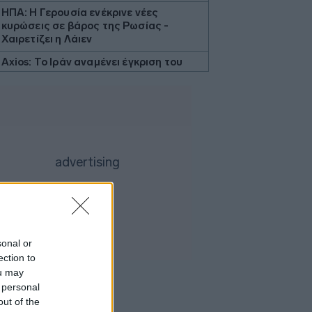
ΗΠΑ: Η Γερουσία ενέκρινε νέες
κυρώσεις σε βάρος της Ρωσίας -
Χαιρετίζει η Λάιεν
Axios: Το Ιράν αναμένει έγκριση του
Συμβουλίου Ασφαλείας για τη
συμφωνία ανοίγματος του Ορμούζ
Εβδομαδιαία κέρδη 7% για τον χρυσό
Ισπανία: Η αστυνομία εξάρθρωσε
δίκτυο διακινητών με κέρδη 24 εκατ.
ευρώ
ΔΕΘ - HELEXPO: Αναρτήθηκε ο
διαγωνισμός για την ανάπλαση των
204,6 εκατ. ευρώ
Σκέρτσος: «Το ΠΑΣΟΚ υποκαθιστά την
sonal or
οικονομική ανάλυση με πολιτική
ection to
προπαγάνδα»
ou may
Υπ. Παιδείας: 3,35 εκατ. ευρώ στο
 personal
Πανεπιστήμιο Κρήτης για το
out of the
στεγαστικό επίδομα των φοιτητών