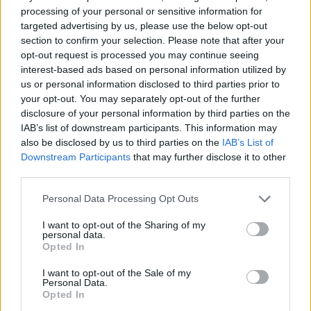
Η εταιρεία ανέφερε ότι πρόκειται να
processing of your personal or sensitive information for
targeted advertising by us, please use the below opt-out
επικεντρωθεί στην ανάπτυξη της κερδοφορίας
section to confirm your selection. Please note that after your
έναντι της επέκτασής της και αναμένεται να
opt-out request is processed you may continue seeing
προχωρήσει σε σημαντικές περικοπές στις
interest-based ads based on personal information utilized by
δαπάνες marketing και πωλήσεων ενώ από την
us or personal information disclosed to third parties prior to
your opt-out. You may separately opt-out of the further
άλλη θα αυξήσει σημαντικά τις ελεύθερες
disclosure of your personal information by third parties on the
ταμειακές ροές και τα προσαρμοσμένα EBITDA.
IAB’s list of downstream participants. This information may
also be disclosed by us to third parties on the
IAB’s List of
Νωρίτερα φέτος, η Peloton, ανακοίνωσε ένα
Downstream Participants
that may further disclose it to other
third parties.
εκτεταμένο σχέδιο αναδιάρθρωσης που
περιλάμβανε την περικοπή του 15% του
Please note that this website/app uses one or more Google
Personal Data Processing Opt Outs
παγκόσμιου εργατικού δυναμικού της εταιρείας
services and may gather and store information including but
not limited to your visit or usage behaviour. You may click to
I want to opt-out of the Sharing of my
για την επίτευξη εξοικονόμησης κόστους 200
personal data.
grant or deny consent to Google and its third-party tags to
εκατ. δολαρίων σε ετήσια βάση μέχρι το τέλος
Opted In
use your data for below specified purposes in below Google
του 2025.
consent section.
I want to opt-out of the Sale of my
Personal Data.
Opted In