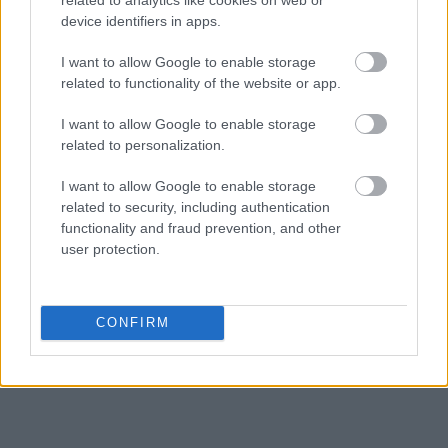
device identifiers in apps.
I want to allow Google to enable storage
related to functionality of the website or app.
I want to allow Google to enable storage
related to personalization.
Ακολουθήστε το
insider.gr στο Google News
και μάθετε
I want to allow Google to enable storage
πρώτοι όλες τις
ειδήσεις
από την Ελλάδα και τον κόσμο.
related to security, including authentication
functionality and fraud prevention, and other
user protection.
CONFIRM