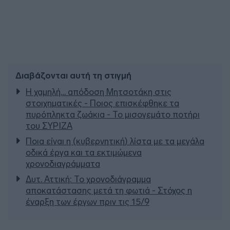
Διαβάζονται αυτή τη στιγμή
Η χαμηλή… απόδοση Μητσοτάκη στις
στοιχηματικές - Ποιος επισκέφθηκε τα
πυρόπληκτα ζωάκια - Το μισογεμάτο ποτήρι
του ΣΥΡΙΖΑ
Ποια είναι η (κυβερνητική) λίστα με τα μεγάλα
οδικά έργα και τα εκτιμώμενα
χρονοδιαγράμματα
Δυτ. Αττική: Το χρονοδιάγραμμα
αποκατάστασης μετά τη φωτιά - Στόχος η
έναρξη των έργων πριν τις 15/9