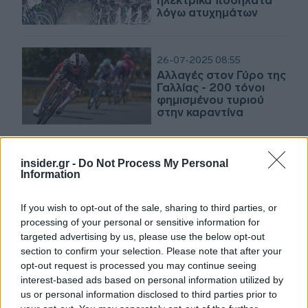
ηλεκτρικά ποδήλατα
λόγω ατυχημάτων
26-07-2025 08:55
Αλλαγές στον Γύρο της
Γαλλίας - 200 τόνοι
φημισμένου τυριού
στην καραντίνα
11-05-2025 15:19
insider.gr -
Do Not Process My Personal
Περπάτημα
Information
και ποδηλασία με
ασφάλεια,
If you wish to opt-out of the sale, sharing to third parties, or
προϋπόθεση για
processing of your personal or sensitive information for
βιώσιμες πόλεις, με
υγιείς πολίτες
targeted advertising by us, please use the below opt-out
section to confirm your selection. Please note that after your
09-05-2025 14:21
opt-out request is processed you may continue seeing
Η βελτίωση της
interest-based ads based on personal information utilized by
ασφάλειας σε
us or personal information disclosed to third parties prior to
περπάτημα και