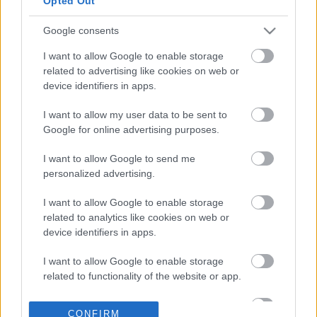
Opted Out
Google consents
21-09-2024 13:00
Συγκοινωνίες Αττικής:
I want to allow Google to enable storage
Πώς η τεχνολογία και ο
related to advertising like cookies on web or
νέος «στρατηγικός
device identifiers in apps.
χάρτης» θα αλλάξουν
μεταφορές/
I want to allow my user data to be sent to
κινητικότητα
Google for online advertising purposes.
14-09-2024 12:28
Λάρισα: Αναβαθμίζεται
I want to allow Google to send me
η αστική κινητικότητα
personalized advertising.
στην πόλη με δωρεάν
κοινόχρηστα ηλεκτρικά
I want to allow Google to enable storage
ποδήλατα
related to analytics like cookies on web or
device identifiers in apps.
22-08-2024 16:11
Peloton: Σε ρυθμούς
I want to allow Google to enable storage
ανάκαμψης οι
related to functionality of the website or app.
πωλήσεις - Ράλι 15%
για την μετοχή
I want to allow Google to enable storage
CONFIRM