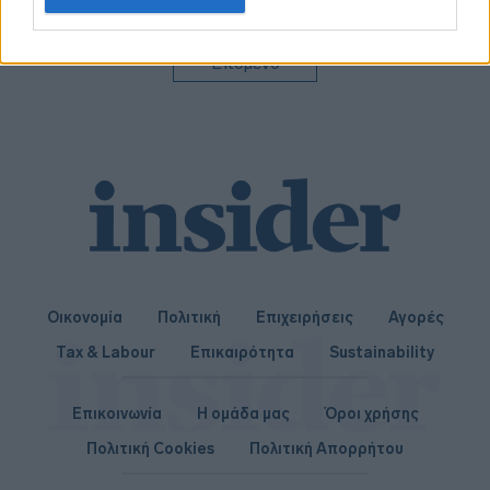
related to personalization.
I want to allow Google to enable storage
Επόμενο
related to security, including authentication
functionality and fraud prevention, and other
user protection.
Οικονομία
Πολιτική
Επιχειρήσεις
Αγορές
Tax & Labour
Επικαιρότητα
Sustainability
Επικοινωνία
Η ομάδα μας
Όροι χρήσης
Πολιτική Cookies
Πολιτική Απορρήτου