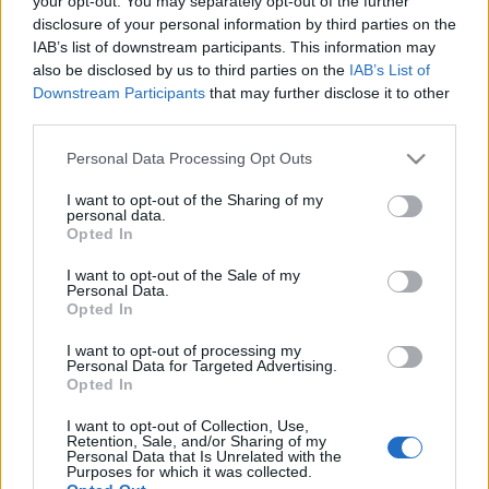
your opt-out. You may separately opt-out of the further
ποδηλασία,
απαραίτητη για
disclosure of your personal information by third parties on the
καλύτερη υγεία
IAB’s list of downstream participants. This information may
also be disclosed by us to third parties on the
IAB’s List of
05-02-2025 11:11
Downstream Participants
that may further disclose it to other
Χαράσσεται Εθνικό
third parties.
Σχέδιο Δράσης για το
ποδήλατο
Please note that this website/app uses one or more Google
Personal Data Processing Opt Outs
services and may gather and store information including but
not limited to your visit or usage behaviour. You may click to
I want to opt-out of the Sharing of my
personal data.
grant or deny consent to Google and its third-party tags to
Opted In
15-01-2025 18:20
use your data for below specified purposes in below Google
Μνημόνιο συνεργασίας
consent section.
I want to opt-out of the Sale of my
για την προώθηση του
Personal Data.
ευρωπαϊκού
Opted In
ποδηλατικού
τουρισμού (EuroVelo)
I want to opt-out of processing my
Personal Data for Targeted Advertising.
Opted In
21-11-2024 12:57
Λιγότερα νέα
I want to opt-out of Collection, Use,
Retention, Sale, and/or Sharing of my
ποδήλατα στην
Personal Data that Is Unrelated with the
Ευρώπη το 2023
Purposes for which it was collected.