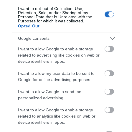
I want to opt-out of Collection, Use,
Retention, Sale, and/or Sharing of my
Personal Data that Is Unrelated with the
Ακολουθήστε το
insider.gr στο Google News
και μάθετε
Purposes for which it was collected.
πρώτοι όλες τις
ειδήσεις
από την Ελλάδα και τον κόσμο.
Opted Out
Google consents
I want to allow Google to enable storage
related to advertising like cookies on web or
device identifiers in apps.
I want to allow my user data to be sent to
Google for online advertising purposes.
I want to allow Google to send me
personalized advertising.
I want to allow Google to enable storage
related to analytics like cookies on web or
device identifiers in apps.