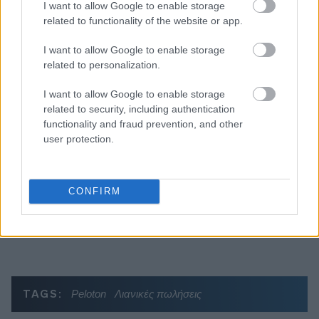
I want to allow Google to enable storage
related to functionality of the website or app.
Διαβάζονται αυτή τη στιγμή
Η χαμηλή… απόδοση Μητσοτάκη στις
I want to allow Google to enable storage
related to personalization.
στοιχηματικές - Ποιος επισκέφθηκε τα
πυρόπληκτα ζωάκια - Το μισογεμάτο ποτήρι
I want to allow Google to enable storage
του ΣΥΡΙΖΑ
related to security, including authentication
Ποια είναι η (κυβερνητική) λίστα με τα μεγάλα
functionality and fraud prevention, and other
οδικά έργα και τα εκτιμώμενα
user protection.
χρονοδιαγράμματα
Δυτ. Αττική: Το χρονοδιάγραμμα
αποκατάστασης μετά τη φωτιά - Στόχος η
CONFIRM
έναρξη των έργων πριν τις 15/9
TAGS:
Peloton
Λιανικές πωλήσεις