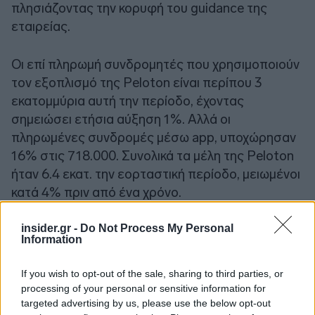
πλησιάζοντας την κορυφή του guidance της
εταιρείας.
Οι επί πληρωμή συνδρομητές που χρησιμοποιούν
τον εξοπλισμό της Peloton είναι περίπου 3
εκατομμύρια αυτή την περίοδο, έχοντας
σημειώσει ετήσια αύξηση 1%. Αλλά οι
πληρωμένες συνδρομές μέσω app, υποχώρησαν
16% στις 718.000. Συνολικά τα μέλη της Peloton
ήταν 6.4 εκατ. την εορταστική περίοδο, μειωμένοι
κατά 4% πριν από ένα χρόνο.
insider.gr -
Do Not Process My Personal
Information
If you wish to opt-out of the sale, sharing to third parties, or
processing of your personal or sensitive information for
targeted advertising by us, please use the below opt-out