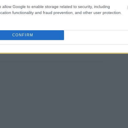
 πώλησης οικιακών ειδών και επίπλων RH
20:00
o allow Google to enable storage related to security, including
cation functionality and fraud prevention, and other user protection.
ος δικηγόρος της εταιρείας από το 2015,
ι την θέση του, η οποία μέχρι πρόσφατα
CONFIRM
ην Uber.