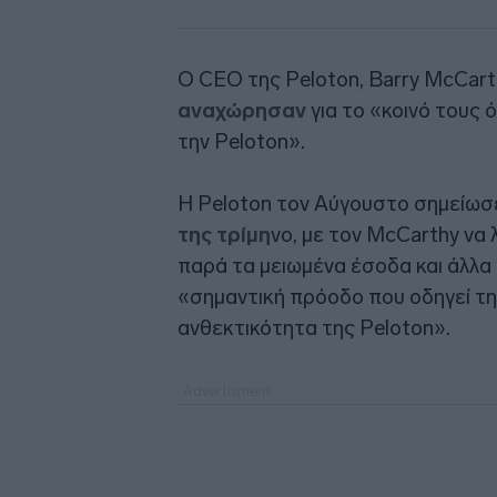
Ο CEO της Peloton, Barry McCart
αναχώρησαν
για το «κοινό τους 
την Peloton».
Η Peloton τον Αύγουστο σημείω
της τρίμη
νο, με τον McCarthy να 
παρά τα μειωμένα έσοδα και άλλα δ
«σημαντική πρόοδο που οδηγεί τ
ανθεκτικότητα της Peloton».