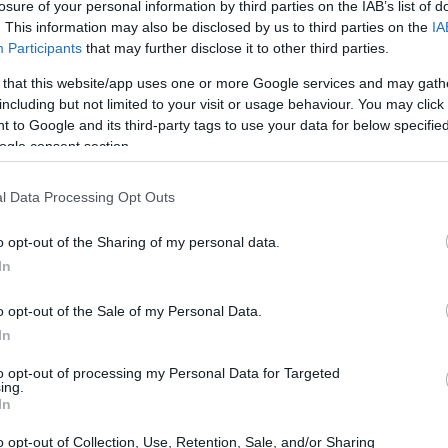
losure of your personal information by third parties on the IAB’s list of
. This information may also be disclosed by us to third parties on the
IA
διευθυντής της Peloton, θα παραιτηθεί
22:13
Participants
that may further disclose it to other third parties.
 that this website/app uses one or more Google services and may gath
including but not limited to your visit or usage behaviour. You may click 
22:10
 to Google and its third-party tags to use your data for below specifi
ogle consent section.
22:00
l Data Processing Opt Outs
21:52
o opt-out of the Sharing of my personal data.
In
21:46
o opt-out of the Sale of my Personal Data.
In
21:39
to opt-out of processing my Personal Data for Targeted
ing.
In
21:27
o opt-out of Collection, Use, Retention, Sale, and/or Sharing