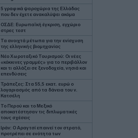
5 γραφικά ψαροχώρια της Ελλάδας
που δεν έχετε ανακαλύψει ακόμα
ΟΣΔΕ: Ευρωπαϊκή έγκριση, εγχώριο
στρες τεστ
Τα ανοιχτά μέτωπα για την ενίσχυση
της ελληνικής βιομηχανίας
Νέο Χωροταξικό Τουρισμού: Οι νέες
«κόκκινες γραμμές» για το περιβάλλον
και τι αλλάζει σε ξενοδοχεία, νησιά και
επενδύσεις
Τράπεζες: Στα 55,5 εκατ. ευρώ ο
λογαριασμός από τα δάνεια του ν.
Κατσέλη
Το Περού και το Μεξικό
αποκατέστησαν τις διπλωματικές
τους σχέσεις
Ιράν: Ο Αραγτσί επαινεί τον στρατό,
προτρέπει σε ενότητα των