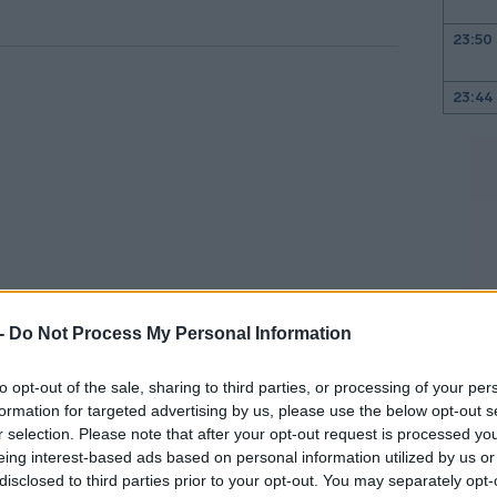
23:50
23:44
23:32
23:17
 -
Do Not Process My Personal Information
23:03
να νέο επαγγελματικό κεφάλαιο», είπε ο
to opt-out of the sale, sharing to third parties, or processing of your per
για τη δημιουργία εταιρειών και τη
formation for targeted advertising by us, please use the below opt-out s
22:45
r selection. Please note that after your opt-out request is processed y
ίμαι ενθουσιασμένος που θα το κάνω ξανά
eing interest-based ads based on personal information utilized by us or
ίς περισσότερες λεπτομέρειες.
disclosed to third parties prior to your opt-out. You may separately opt-
22:32