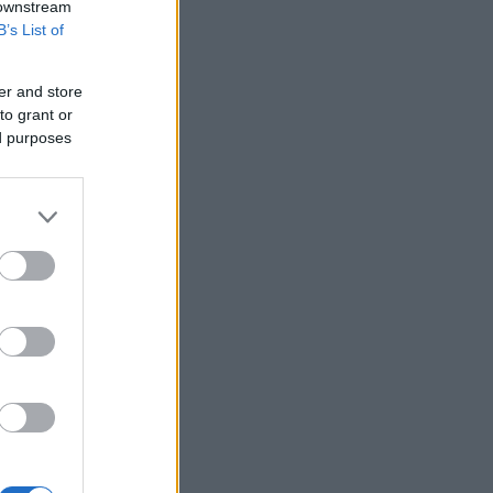
 downstream
το πετρέλαιο
B’s List of
ΗΠΑ: Η Γερουσία ενέκρινε νέες
κυρώσεις σε βάρος της Ρωσίας -
er and store
Χαιρετίζει η Λάιεν
to grant or
Axios: Το Ιράν αναμένει έγκριση του
ed purposes
Συμβουλίου Ασφαλείας για τη
συμφωνία ανοίγματος του Ορμούζ
Εβδομαδιαία κέρδη 7% για τον χρυσό
Ισπανία: Η αστυνομία εξάρθρωσε
δίκτυο διακινητών με κέρδη 24 εκατ.
ευρώ
ΔΕΘ - HELEXPO: Αναρτήθηκε ο
διαγωνισμός για την ανάπλαση των
204,6 εκατ. ευρώ
Σκέρτσος: «Το ΠΑΣΟΚ υποκαθιστά την
οικονομική ανάλυση με πολιτική
προπαγάνδα»
Υπ. Παιδείας: 3,35 εκατ. ευρώ στο