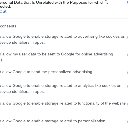
ersonal Data that Is Unrelated with the Purposes for which it
lected.
Out
21:11
consents
21:01
o allow Google to enable storage related to advertising like cookies on
evice identifiers in apps.
o allow my user data to be sent to Google for online advertising
 μία δεκαετία
20:42
s.
20:32
to allow Google to send me personalized advertising.
n το 2012
μαζί με τρεις άλλους με τον
σιμοποίησε την τεχνολογική και
o allow Google to enable storage related to analytics like cookies on
α χτίσει την εταιρεία δημιουργώντας μία
20:19
evice identifiers in apps.
γυμναστικής. Παρέμεινε στην θέση του
o allow Google to enable storage related to functionality of the website
20:11
o allow Google to enable storage related to personalization.
ton διόρισε την
Karen Boone
, πρώην