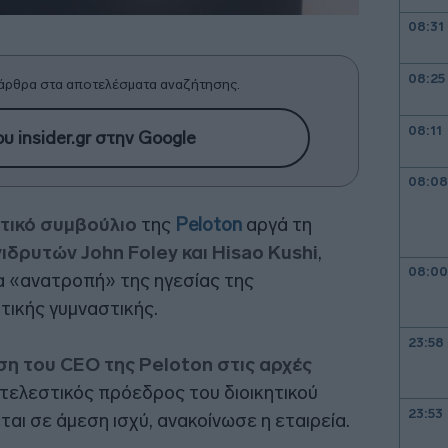
08:31
08:25
άρθρα στα αποτελέσματα αναζήτησης.
08:11
υ insider.gr στην Google
08:08
ητικό συμβούλιο
της
Peloton
αργά τη
ιδρυτών John Foley και Hisao Kushi
,
08:00
ία «ανατροπή» της ηγεσίας της
τικής γυμναστικής.
23:58
ση του CEO της Peloton στις αρχές
κτελεστικός πρόεδρος του διοικητικού
23:53
ται σε άμεση ισχύ, ανακοίνωσε η εταιρεία.