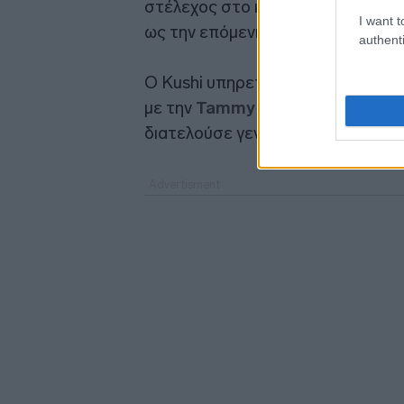
στέλεχος στο κατάστημα λιανικής
I want t
ως την επόμενη πρόεδρο της.
authenti
Ο Kushi υπηρετούσε ως ο κορυφαί
με την
Tammy Albarrán
να παίρνε
διατελούσε γενικός σύμβουλος στ