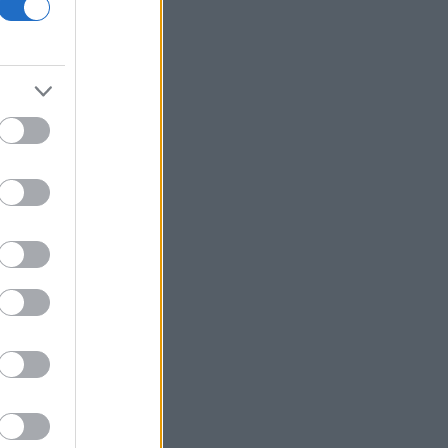
Πανεπιστήμιο Κρήτης για το
στεγαστικό επίδομα των φοιτητών
Η UEFA συνεχίζει το μποϊκοτάζ του
Μουντιάλ παρά την αναδίπλωση της
FIFA
Τραμπ: Νέα προσπάθεια
απομάκρυνσης της Λίζα Κουκ παρά το
«μπλόκο» του Ανωτάτου Δικαστηρίου
Φωτιά στη Σητεία - Μεγάλη
κινητοποίηση της Πυροσβεστικής
Σχέδια Βελτίωσης: Υπεγράφη η ΚΥΑ -
Ανοίγει ο δρόμος για επενδύσεις 263,5
εκατ. ευρώ
ΔΕΗ: Νέα συμφωνία για χαρτοφυλάκιο
έργων ΑΠΕ άνω των 2 GW σε Πολωνία
και Ουγγαρία
ΑΑΔΕ: Άνοιξε εκ νέου το σύστημα ΕΑΕ
2025 για διορθώσεις μετά την
τελευταία πληρωμή