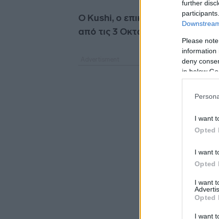
further disc
participants
Ο Kushi, ο επικεφαλής νομικός 
Downstream 
από τις 3 Οκτωβρίου.
Please note
information 
deny consent
in below Go
Persona
I want t
Opted 
I want t
Opted 
I want 
Advertis
Opted 
I want t