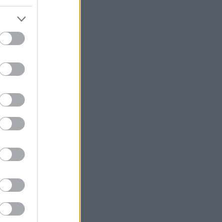
η υγεία του Μοτζταμπά Χαμενεΐ -
Σύντομα μπορεί να είναι νεκρός
Marfin: Επιμένει ο δικηγόρος της
46χρονης για την ταυτοποίηση - «Η
ίδια εξέταση είχε γίνει και το 2022»
Situational Awareness: Συρροή
επενδυτών παρότι το hedge fund
βρέθηκε στα όρια της κατάρρευσης
ΙΣΑ: Ζητά άμεση αναστολή της
υποχρεωτικής καταχώρισης
αποτελεσμάτων στο Ψηφιακό
Αποθετήριο
Η ακραία ζέστη δημιουργεί μια νέα
κλιματική πραγματικότητα
BP: Μια πώληση της καθιστά
Αμερικανό επενδυτή τον δεύτερο
μεγαλύτερο διυλιστή πετρελαίου της
Γερμανίας
Με ταχείς ρυθμούς οι διαδικασίες