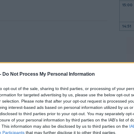
15:00
14:51
14:49
 -
Do Not Process My Personal Information
14:42
to opt-out of the sale, sharing to third parties, or processing of your per
formation for targeted advertising by us, please use the below opt-out s
r selection. Please note that after your opt-out request is processed y
14:34
eing interest-based ads based on personal information utilized by us or
mile logistics κλείνοντας τις
disclosed to third parties prior to your opt-out. You may separately opt-
14:21
αναθέτοντας τις παραδόσεις σε τρίτα
losure of your personal information by third parties on the IAB’s list of
. This information may also be disclosed by us to third parties on the
IA
ποτέλεσμα να χαθούν ορισμένες θέσεις
Participants
that may further disclose it to other third parties.