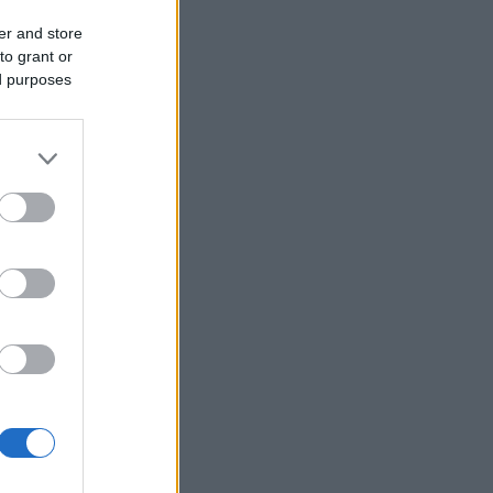
Τουρκία: Περιορίζει την εμπορική
er and store
ναυσιπλοΐα προς τη Μαύρη Θάλασσα
to grant or
Ρωσία: Έπληξε φορτηγό πλοίο με όπλα
ed purposes
για την Ουκρανία ανοιχτά της Οδησσού
Χαρδαλιάς: Δεν θα επιτρέψουμε
καμμία ανεμογεννήτρια στις
αναδασωτέες και πυρόπληκτες
περιοχές της Αττικής
Ιταλία: Όλες οι πόλεις στο υψηλότερο
επίπεδο προειδοποίησης για καύσωνα
Ρωσία: Πυρκαγιά σε διυλιστήριο
πετρελαίου της περιφέρειας
Κρασνοντάρ ύστερα από ουκρανική
επίθεση με drones
Κορυφώνεται η έξοδος του Αυγούστου
Τουρνάς: Το ΠΣ αντιμετώπισε
πρωτοφανείς ακραίες συνθήκες
Ισραηλινά ΜΜΕ: Σε κρίσιμη κατάσταση