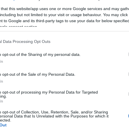
σμένες θέσεις στην εσωτερική ομάδα
14:17
 that this website/app uses one or more Google services and may gath
ίζεται σε τρίτους.
including but not limited to your visit or usage behaviour. You may click 
14:06
 to Google and its third-party tags to use your data for below specifi
φατα μειώσει τις τιμές για τα προϊόντα
ogle consent section.
13:56
της κατά 500 δολάρια στα 2.495 δολάρια
l Data Processing Opt Outs
του διαδρόμου γυμναστικής Tread
o opt-out of the Sharing of my personal data.
13:42
In
o opt-out of the Sale of my Personal Data.
13:35
In
to opt-out of processing my Personal Data for Targeted
ing.
13:17
In
13:13
o opt-out of Collection, Use, Retention, Sale, and/or Sharing
ersonal Data that Is Unrelated with the Purposes for which it
lected.
13:01
Out