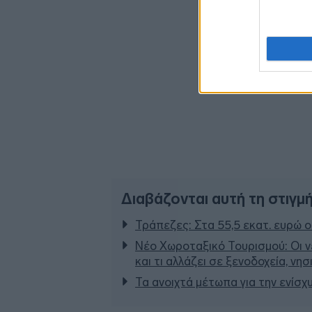
Διαβάζονται αυτή τη στιγμ
Τράπεζες: Στα 55,5 εκατ. ευρώ ο
Νέο Χωροταξικό Τουρισμού: Οι ν
και τι αλλάζει σε ξενοδοχεία, νη
Τα ανοιχτά μέτωπα για την ενίσχ