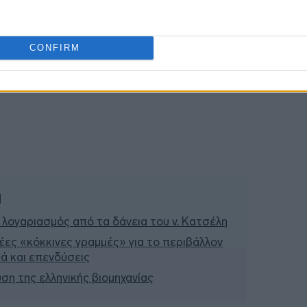
11:39
CONFIRM
ή
 λογαριασμός από τα δάνεια του ν. Κατσέλη
έες «κόκκινες γραμμές» για το περιβάλλον
σιά και επενδύσεις
υση της ελληνικής βιομηχανίας