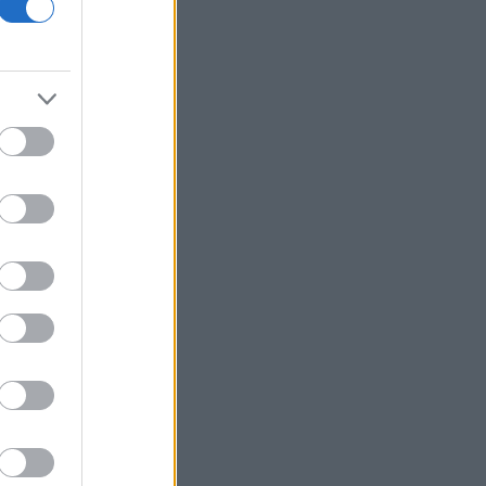
Μπήτρος: Τροποποιήθηκε η συμφωνία
εξυγίανσης θυγατρικής
Ρωσικές επιθέσεις σε πετρελαϊκές
εγκαταστάσεις της Naftogaz στο
ανατολικό τμήμα της Ουκρανίας
Εβδομαδιαία άνοδος 1,76% στο ΧΑ -
Νέα υπεραπόδοση στις τράπεζες
Τι αναφέρει ο ΠΟΥ για τα υποψήφια
εμβόλια για την αντιμετώπιση της
νόσου Έμπολα σε Κονγκό και Ουγκάντα
Προς χαμηλό 10ετίας η παραγωγή
ζάχαρης στην Ευρώπη
Επένδυση του EFA GROUP στη Fractal
- Ανάπτυξη αμυντικών τεχνολογιών σε
Ελλάδα και Κύπρο
Ο Τραμπ επιβάλλει δασμούς 15% σε
βασικά υλικά τσιπ για να αντιμετωπίσει
την Κίνα