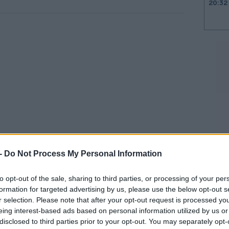
20:32
20:19
20:11
20:00
19:45
 -
Do Not Process My Personal Information
 ότι οι
επιχειρήσεις
, υπό το βάρος των
to opt-out of the sale, sharing to third parties, or processing of your per
 της εκτίναξης του λειτουργικού τους
19:37
formation for targeted advertising by us, please use the below opt-out s
περιθώρια απορρόφησης των αυξήσεων.
r selection. Please note that after your opt-out request is processed y
eing interest-based ads based on personal information utilized by us or
19:27
disclosed to third parties prior to your opt-out. You may separately opt-
οδοσίου επανέλαβε τις προτάσεις της