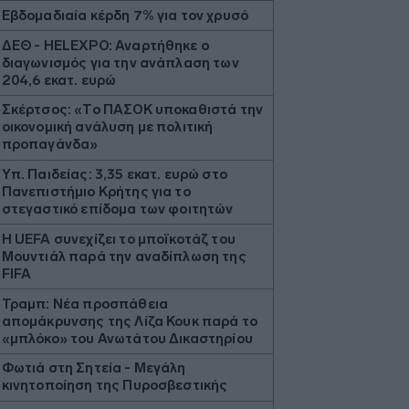
Εβδομαδιαία κέρδη 7% για τον χρυσό
ΔΕΘ - HELEXPO: Αναρτήθηκε ο
διαγωνισμός για την ανάπλαση των
204,6 εκατ. ευρώ
Σκέρτσος: «Το ΠΑΣΟΚ υποκαθιστά την
οικονομική ανάλυση με πολιτική
προπαγάνδα»
Υπ. Παιδείας: 3,35 εκατ. ευρώ στο
Πανεπιστήμιο Κρήτης για το
στεγαστικό επίδομα των φοιτητών
Η UEFA συνεχίζει το μποϊκοτάζ του
Μουντιάλ παρά την αναδίπλωση της
FIFA
Τραμπ: Νέα προσπάθεια
απομάκρυνσης της Λίζα Κουκ παρά το
«μπλόκο» του Ανωτάτου Δικαστηρίου
Φωτιά στη Σητεία - Μεγάλη
κινητοποίηση της Πυροσβεστικής