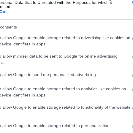
ersonal Data that Is Unrelated with the Purposes for which it
18:23
lected.
Out
18:22
consents
o allow Google to enable storage related to advertising like cookies on
18:09
evice identifiers in apps.
18:00
o allow my user data to be sent to Google for online advertising
s.
υξης ο πρόεδρος αναφέρθηκε και στο θέμα
to allow Google to send me personalized advertising.
17:53
ρούν να διεκδικήσουν οι πολίτες που
αν, λόγω της πρόσφατης, πρωτοφανούς
o allow Google to enable storage related to analytics like cookies on
17:34
evice identifiers in apps.
o allow Google to enable storage related to functionality of the website
ατηγορίες αποζημιώσεων. Η πρώτη αφορά
17:33
οίες θα αποζημιωθούν από τις
o allow Google to enable storage related to personalization.
τήτες οχημάτων είχαν κάλυψη για φυσικά