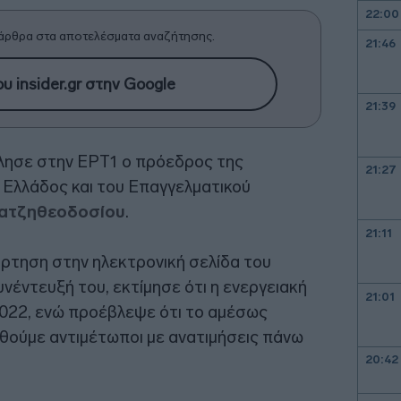
22:00
άρθρα στα αποτελέσματα αναζήτησης.
21:46
υ insider.gr στην Google
21:39
ίλησε στην ΕΡΤ1 ο πρόεδρος της
21:27
 Ελλάδος και του Επαγγελματικού
Χατζηθεοδοσίου
.
21:11
ρτηση στην ηλεκτρονική σελίδα του
νέντευξή του, εκτίμησε ότι η ενεργειακή
21:01
2022, ενώ προέβλεψε ότι το αμέσως
θούμε αντιμέτωποι με ανατιμήσεις πάνω
20:42