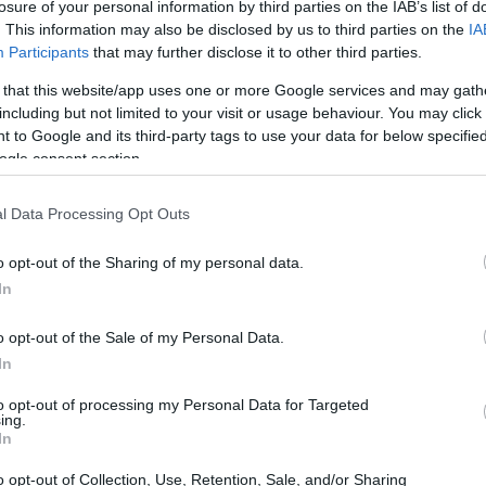
losure of your personal information by third parties on the IAB’s list of
για αύξηση της επιδότησης στην ενέργεια
. This information may also be disclosed by us to third parties on the
IA
19:15
η των υποχρεώσεων των επιχειρήσεων,
Participants
that may further disclose it to other third parties.
την αποπληρωμή των χρεών της πανδημίας,
 that this website/app uses one or more Google services and may gath
θεί ανάσα επιβίωσης στο επιχειρείν.
including but not limited to your visit or usage behaviour. You may click 
19:10
 to Google and its third-party tags to use your data for below specifi
ogle consent section.
19:06
l Data Processing Opt Outs
o opt-out of the Sharing of my personal data.
18:56
In
o opt-out of the Sale of my Personal Data.
18:40
In
to opt-out of processing my Personal Data for Targeted
ing.
18:33
In
o opt-out of Collection, Use, Retention, Sale, and/or Sharing