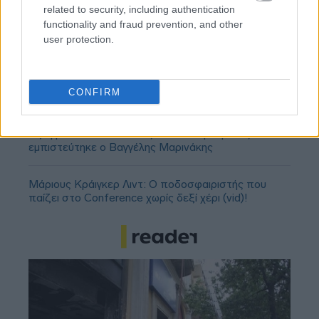
related to security, including authentication
functionality and fraud prevention, and other
user protection.
ΣΕΦ: Επαναπροκηρύσσεται η ενεργειακή
αναβάθμιση - Γιατί ακυρώθηκε ο πρώτος
CONFIRM
διαγωνισμός
Τζέφρι Μονκαντά: Ποιος είναι ο «εγκέφαλος» που
εμπιστεύτηκε ο Βαγγέλης Μαρινάκης
Μάριους Κράιγκερ Λιντ: Ο ποδοσφαιριστής που
παίζει στο Conference χωρίς δεξί χέρι (vid)!