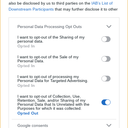
also be disclosed by us to third parties on the
IAB’s List of
Downstream Participants
that may further disclose it to other
third parties.
Please note that this website/app uses one or more Google
Personal Data Processing Opt Outs
services and may gather and store information including but
not limited to your visit or usage behaviour. You may click to
I want to opt-out of the Sharing of my
personal data.
grant or deny consent to Google and its third-party tags to
Opted In
use your data for below specified purposes in below Google
Διαβάζονται αυτή τη στιγμή
consent section.
I want to opt-out of the Sale of my
Τράπεζες: Στα 55,5 εκατ. ευρώ ο λογαριασμός
Personal Data.
Opted In
από τα δάνεια του ν. Κατσέλη
Νέο Χωροταξικό Τουρισμού: Οι νέες «κόκκινες
I want to opt-out of processing my
Personal Data for Targeted Advertising.
γραμμές» για το περιβάλλον και τι αλλάζει σε
Opted In
ξενοδοχεία, νησιά και επενδύσεις
Τα ανοιχτά μέτωπα για την ενίσχυση της
I want to opt-out of Collection, Use,
Retention, Sale, and/or Sharing of my
ελληνικής βιομηχανίας
Personal Data that Is Unrelated with the
Purposes for which it was collected.
Opted Out
Google consents