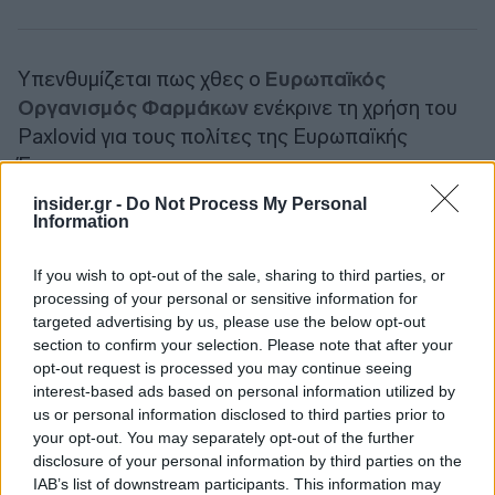
Υπενθυμίζεται πως χθες ο
Ευρωπαϊκός
Οργανισμός Φαρμάκων
ενέκρινε τη χρήση του
Paxlovid για τους πολίτες της Ευρωπαϊκής
Ένωσης.
insider.gr -
Do Not Process My Personal
Information
Ακολουθήστε το
insider.gr στο Google News
και μάθετε
πρώτοι όλες τις
ειδήσεις
από την Ελλάδα και τον κόσμο.
If you wish to opt-out of the sale, sharing to third parties, or
processing of your personal or sensitive information for
targeted advertising by us, please use the below opt-out
section to confirm your selection. Please note that after your
opt-out request is processed you may continue seeing
interest-based ads based on personal information utilized by
us or personal information disclosed to third parties prior to
your opt-out. You may separately opt-out of the further
disclosure of your personal information by third parties on the
IAB’s list of downstream participants. This information may