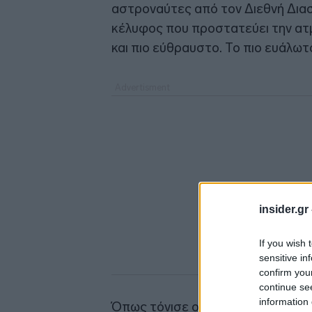
αστροναύτες από τον Διεθνή Δια
κέλυφος που προστατεύει την ατμ
και πιο εύθραυστο. Το πιο ευάλωτ
insider.gr
If you wish 
sensitive in
confirm you
continue se
information 
Όπως τόνισε ο κ. Γκορ, σε όλα τα 