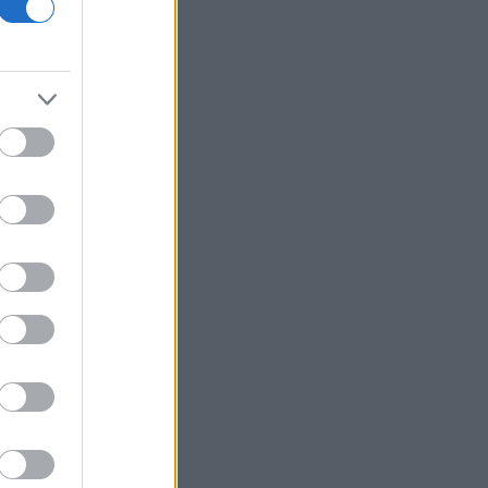
πρόσβαση στους φακέλους Έπστιν
Λιθουανία: Εντοπίστηκε σήραγγα κάτω
από τον συνοριακό φράχτη με τη
Λευκορωσία για τη διακίνηση
μεταναστών
Υπ. Ανάπτυξης: Στην τέταρτη φάση
υλοποίησης η «Γραμμή Ενημέρωσης
Επενδυτή» – Ποινική ρήτρα για
εκπρόθεσμα παραδοτέα
Πετρέλαιο: Ήπιες μεταβολές με φόντο
τις συζητήσεις για τον έλεγχο του
Ορμούζ
Υεμένη: Οι Χούθι υποστηρίζουν ότι
έπληξαν και δεύτερο σαουδαραβικό
δεξαμενόπλοιο στον Κόλπο του Άντεν
Χρυσός: Άνοδος πάνω από 4% λόγω
δολαρίου και Μέσης Ανατολής - Η
καλύτερη ημέρα από τον Φεβρουάριο
Αρχηγός IDF: Ο ισραηλινός στρατός θα
συνεχίσει να «επιχειρεί προληπτικά»