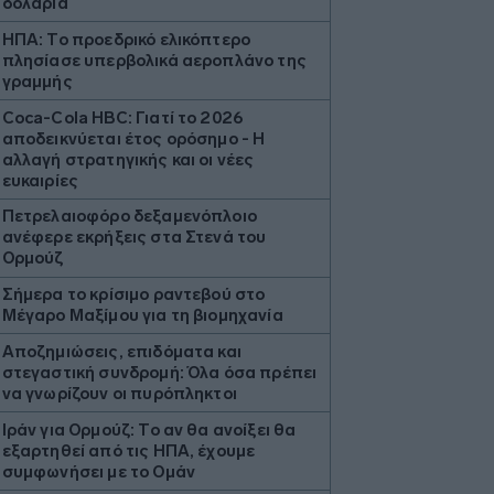
δολάρια
ΗΠΑ: Το προεδρικό ελικόπτερο
πλησίασε υπερβολικά αεροπλάνο της
γραμμής
Coca-Cola HBC: Γιατί το 2026
αποδεικνύεται έτος ορόσημο - Η
αλλαγή στρατηγικής και οι νέες
ευκαιρίες
Πετρελαιοφόρο δεξαμενόπλοιο
ανέφερε εκρήξεις στα Στενά του
Ορμούζ
Σήμερα το κρίσιμο ραντεβού στο
Μέγαρο Μαξίμου για τη βιομηχανία
Αποζημιώσεις, επιδόματα και
στεγαστική συνδρομή: Όλα όσα πρέπει
να γνωρίζουν οι πυρόπληκτοι
Ιράν για Ορμούζ: Το αν θα ανοίξει θα
εξαρτηθεί από τις ΗΠΑ, έχουμε
συμφωνήσει με το Ομάν