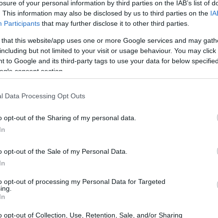
losure of your personal information by third parties on the IAB’s list of
23:42
 όπου οι φιλονικίες και οι αντιπαραθέσεις
. This information may also be disclosed by us to third parties on the
IA
αι είναι ποια θέση είναι σωστή και ποια
Participants
that may further disclose it to other third parties.
ε τώρα. Σας ζητώ λοιπόν σε όλους όσοι
 that this website/app uses one or more Google services and may gath
23:30
αζί μου. Προσπαθώ να βρω εκείνα τα
including but not limited to your visit or usage behaviour. You may click 
 to Google and its third-party tags to use your data for below specifi
ς από την καρδιά μου με σκοπό να αγγίξουν
ogle consent section.
χρόνια από τώρα θα κοιτάτε πίσω στο
23:17
τα ήταν πολύ πιο σοβαρά από ότι
l Data Processing Opt Outs
που είχαμε πολύ περισσότερες από εκείνες
23:08
μή στην οποία βρισκόμαστε. Χρειαζόμαστε
o opt-out of the Sharing of my personal data.
In
 με πάθος. Υπάρχουν άνθρωποι που
22:48
πορεί να έχουμε όλα τα απαραίτητα
o opt-out of the Sale of my Personal Data.
εν υπάρχει η θέληση για να σωθούμε.
In
22:37
η θέληση για τη σωτηρία είναι από μόνη
to opt-out of processing my Personal Data for Targeted
ing.
In
22:23
aolo Nespoli
έστειλε το δικό του μήνυμα
o opt-out of Collection, Use, Retention, Sale, and/or Sharing