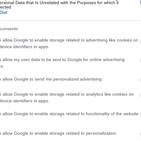
ersonal Data that Is Unrelated with the Purposes for which it
μό στους παρευρισκόμενους του Web
lected.
22:10
Out
εταδόθηκε κατά της διάρκεια της
ια: Διάστημα, Τεχνητή Νοημοσύνη και το
consents
 Nuno Sebastiao, CEO του Feedzai και ο
21:53
o allow Google to enable storage related to advertising like cookies on
ke Massimino.
evice identifiers in apps.
o allow my user data to be sent to Google for online advertising
s.
21:40
to allow Google to send me personalized advertising.
21:30
o allow Google to enable storage related to analytics like cookies on
evice identifiers in apps.
21:15
o allow Google to enable storage related to functionality of the website
o allow Google to enable storage related to personalization.
21:03