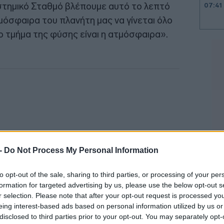
στημικό Σταθμό βλέπουμε αυτό το λεπτό
07:41
όσφαιρα του πλανήτη μας να γίνεται όλο
ο τμήμα της φύσης είναι η ατμόσφαιρα».
07:32
07:20
07:11
 -
Do Not Process My Personal Information
07:07
to opt-out of the sale, sharing to third parties, or processing of your per
formation for targeted advertising by us, please use the below opt-out s
23:52
r selection. Please note that after your opt-out request is processed y
eing interest-based ads based on personal information utilized by us or
disclosed to third parties prior to your opt-out. You may separately opt-
σημαντικά ντιμπέιτ, για όλα τα μεγάλα