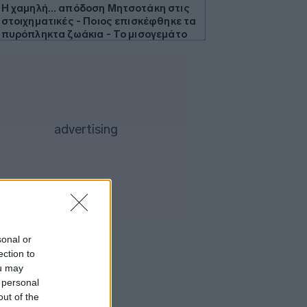
Η χαμηλή… απόδοση Μητσοτάκη στις
στοιχηματικές - Ποιος επισκέφθηκε τα
πυρόπληκτα ζωάκια - Το μισογεμάτο
ποτήρι του ΣΥΡΙΖΑ
Νέο Αεροδρόμιο Κρήτης (ΔΑΗΚ - ΓΕΚ
ΤΕΡΝΑ): Έρχονται υπογραφές για τον
εξοπλισμό αεροναυτιλίας
Eurobank: Πωλητήριο σε step-up
δάνεια, «γύρισε» σε ευρώ σχεδόν το
μισό χαρτοφυλάκιο σε ελβετικό
Μεταβιβάσεις ακινήτων: Στο σκάνερ
χιλιάδες συμβόλαια του 2025 για το
πιστοποιητικό ΕΝΦΙΑ
Νέα δεδομένα με την είσοδο Meridiam
- Προσπέραση στον MSCI Greece -
sonal or
Της… ανακαινίσεως
ection to
Η Etsy απολύει το 12% του
ou may
προσωπικού της - «Δεν οφείλεται στην
 personal
Τεχνητή Νοημοσύνη»
out of the