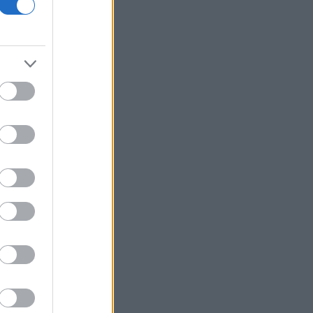
Viohalco: Στα 4,3 δισ. ευρώ ο τζίρος
εξαμήνου, αύξηση 14% - «Άλμα» 62%
στα κέρδη προ φόρων
Fitch: Ο κίνδυνος διόρθωσης στην AI
απειλεί οικονομία και αγορές
Επιφυλακτικό ρεκόρ στις ευρωαγορές
με το βλέμμα στις διαπραγματεύσεις
ΗΠΑ-Ιράν
Τρεις συλλήψεις σε Τρίκαλα, Ανατολική
Αττική και Πρέβεζα για πρόκληση
πυρκαγιάς και παραβάσεις
πυροπροστασίας
Ιράν: Συμφώνησε με το Ομάν για τις
συντεταγμένες της διαδρομής μέσω
των Στενών του Ορμούζ
Flexopack: Από 7 Αυγούστου η
διαπραγμάτευση των 82.400 νέων
μετοχών