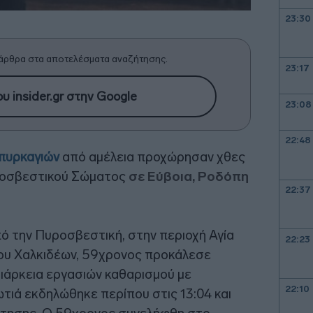
23:30
άρθρα στα αποτελέσματα αναζήτησης.
23:17
υ insider.gr στην Google
23:08
22:48
πυρκαγιών
από αμέλεια προχώρησαν χθες
υροσβεστικού Σώματος
σε Εύβοια, Ροδόπη
22:37
πό την Πυροσβεστική, στην περιοχή Αγία
22:23
ου Χαλκιδέων, 59χρονος προκάλεσε
διάρκεια εργασιών καθαρισμού με
22:10
τιά εκδηλώθηκε περίπου στις 13:04 και