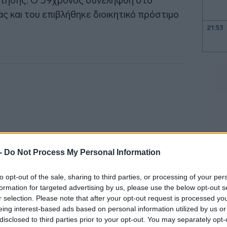
άστησης. Ο 59χρονος συνελήφθη στο
ς και του επιβλήθηκε διοικητικό πρόστιμο
21:53
21:40
21:30
21:15
 -
Do Not Process My Personal Information
to opt-out of the sale, sharing to third parties, or processing of your per
21:03
formation for targeted advertising by us, please use the below opt-out s
r selection. Please note that after your opt-out request is processed y
eing interest-based ads based on personal information utilized by us or
 δήμου Σαπών Ροδόπης, 50χρονος
20:53
disclosed to third parties prior to your opt-out. You may separately opt-