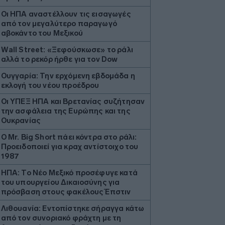
Οι ΗΠΑ αναστέλλουν τις εισαγωγές
από τον μεγαλύτερο παραγωγό
αβοκάντο του Μεξικού
Wall Street: «Ξεφούσκωσε» το ράλι
αλλά το ρεκόρ ήρθε για τον Dow
Ουγγαρία: Την ερχόμενη εβδομάδα η
εκλογή του νέου προέδρου
Οι ΥΠΕΞ ΗΠΑ και Βρετανίας συζήτησαν
την ασφάλεια της Ευρώπης και της
Ουκρανίας
O Mr. Big Short πάει κόντρα στο ράλι:
Προειδοποιεί για κραχ αντίστοιχο του
1987
ΗΠΑ: Το Νέο Μεξικό προσέφυγε κατά
του υπουργείου Δικαιοσύνης για
πρόσβαση στους φακέλους Έπστιν
Λιθουανία: Εντοπίστηκε σήραγγα κάτω
από τον συνοριακό φράχτη με τη