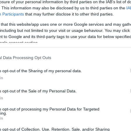
έλεση αγροτικών εργασιών με γεωργικό
losure of your personal information by third parties on the IAB’s list of
. This information may also be disclosed by us to third parties on the
IA
ιουργήθηκαν κατά τη λειτουργία του. Από
Participants
that may further disclose it to other third parties.
20:40
εστική, κάηκαν έξι στρέμματα γεωργικής
 that this website/app uses one or more Google services and may gath
θη στο πλαίσιο της αυτόφωρης
including but not limited to your visit or usage behaviour. You may click 
20:23
 to Google and its third-party tags to use your data for below specifi
ogle consent section.
ιφερειακής οδού Λιβαδειάς - Αράχωβας,
20:15
l Data Processing Opt Outs
σβεστική, 39χρονος προκάλεσε πυρκαγιά
ν με τροχό, χωρίς να έχουν ληφθεί τα
o opt-out of the Sharing of my personal data.
20:14
σίας. Ο 39χρονος συνελήφθη στο
In
ς και του επιβλήθηκε διοικητικό πρόστιμο
o opt-out of the Sale of my Personal Data.
20:03
In
to opt-out of processing my Personal Data for Targeted
ing.
In
19:53
o opt-out of Collection, Use, Retention, Sale, and/or Sharing