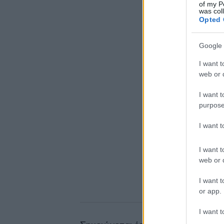
of my P
was col
Opted 
Google 
I want t
web or d
I want t
purpose
I want 
I want t
web or d
I want t
or app.
I want t