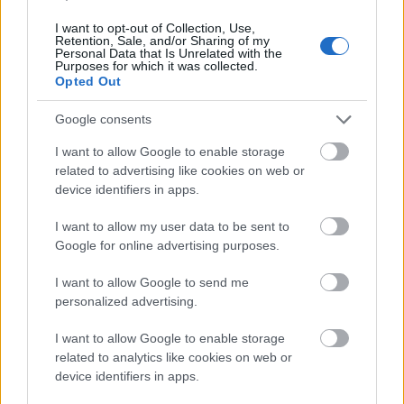
Διαβάζονται αυτή τη στιγμή
I want to opt-out of Collection, Use,
Retention, Sale, and/or Sharing of my
Ο Τραμπ αναδημοσίευσε συνέντευξη του
Personal Data that Is Unrelated with the
Πλεύρη
Purposes for which it was collected.
Opted Out
Εξοικονομώ - Επιχειρώ: Παράταση έως τις 30
Νοεμβρίου για περισσότερες από 400
Google consents
επιχειρήσεις
I want to allow Google to enable storage
Μετά την επιτυχία των καθαρών οικοπέδων, ας
related to advertising like cookies on web or
τολμήσουμε τα «καθαρά χωράφια» και
device identifiers in apps.
μεταρρύθμιση της γης στην Ελλάδα
I want to allow my user data to be sent to
Google for online advertising purposes.
I want to allow Google to send me
personalized advertising.
TAGS:
Νίκος Δένδιας
Υπουργείο Άμυνας
I want to allow Google to enable storage
Ευρωπαϊκή Ένωση
Κύπρος
related to analytics like cookies on web or
device identifiers in apps.