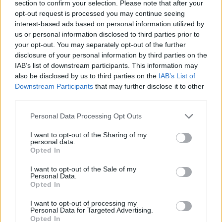
section to confirm your selection. Please note that after your
opt-out request is processed you may continue seeing
Ακολουθήστε το
insider.gr στο Google News
και μάθετε
interest-based ads based on personal information utilized by
πρώτοι όλες τις
ειδήσεις
από την Ελλάδα και τον κόσμο.
us or personal information disclosed to third parties prior to
your opt-out. You may separately opt-out of the further
disclosure of your personal information by third parties on the
IAB’s list of downstream participants. This information may
also be disclosed by us to third parties on the
IAB’s List of
Downstream Participants
that may further disclose it to other
third parties.
Please note that this website/app uses one or more Google
Personal Data Processing Opt Outs
services and may gather and store information including but
not limited to your visit or usage behaviour. You may click to
I want to opt-out of the Sharing of my
personal data.
grant or deny consent to Google and its third-party tags to
Opted In
use your data for below specified purposes in below Google
consent section.
I want to opt-out of the Sale of my
Personal Data.
Opted In
I want to opt-out of processing my
Personal Data for Targeted Advertising.
Opted In