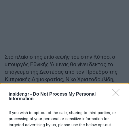
Στο πλαίσιο της επίσκεψής του στην Κύπρο, ο
υπουργός Εθνικής 'Αμυνας θα γίνει δεκτός το
απόγευμα της Δευτέρας από τον Πρόεδρο της
Κυπριακής Δημοκρατίας, Νίκο Χριστοδουλίδη,
στο Προεδρικό Μέγαρο και θα επισκεφθεί τον
Μακαριώτατο Αρχιεπίσκοπο Νέας Ιουστινιανής
insider.gr -
Do Not Process My Personal
Information
και Πάσης Κύπρου Γεώργιο, στην Ιερά
Αρχιεπισκοπή Κύπρου.
If you wish to opt-out of the sale, sharing to third parties, or
processing of your personal or sensitive information for
Πηγή: ΑΠΕ-ΜΠΕ
targeted advertising by us, please use the below opt-out