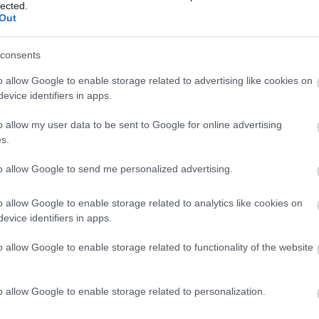
lected.
Out
09:08
consents
09:00
o allow Google to enable storage related to advertising like cookies on
evice identifiers in apps.
o allow my user data to be sent to Google for online advertising
08:50
s.
to allow Google to send me personalized advertising.
08:36
o allow Google to enable storage related to analytics like cookies on
evice identifiers in apps.
08:31
o allow Google to enable storage related to functionality of the website
ή
08:25
 λογαριασμός από τα δάνεια του ν. Κατσέλη
o allow Google to enable storage related to personalization.
έες «κόκκινες γραμμές» για το περιβάλλον
08:11