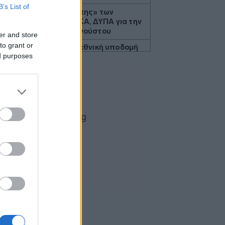
B’s List of
Υπ. Εργασίας: Ο «χάρτης» των
πληρωμών από e-ΕΦΚΑ, ΔΥΠΑ για την
περίοδο 10 έως 14 Αυγούστου
er and store
to grant or
Health Monitoring: Η εθνική υποδομή
ed purposes
για αξιοποίηση δεδομένων υγείας
προς όφελος των πολιτών
ΟΗΕ: Προειδοποιεί ότι υπάρχει
κίνδυνος ανανέωσης μιας μεγάλης
κλίμακας σύγκρουσης στην Υεμένη
Βραζιλία: Σε χαμηλό δεκαετίας
υποχώρησε η αποψίλωση του
τροπικού δάσους του Αμαζονίου
SEC: Απέσυρε αγωγή για insider
trading κατά πρώην στελέχους του
κλάδου υγείας που έλαβε χάρη από
τον Τραμπ
Τραμπ: «Εθνική ντροπή» η δικαστική
απόφαση που μπλοκάρει την
κατασκευή της αίθουσας χορού στον