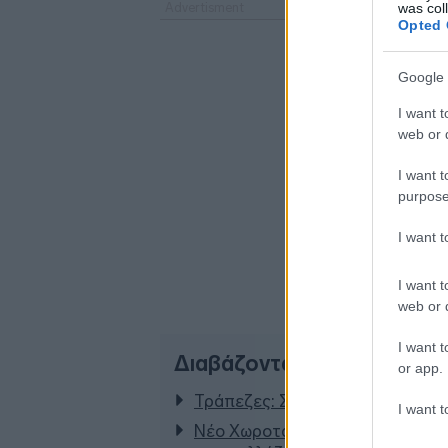
was col
Opted 
Google 
I want t
web or d
I want t
purpose
I want 
I want t
web or d
I want t
Διαβάζονται αυτή τη στιγμ
or app.
Τράπεζες: Στα 55,5 εκατ. ευρώ ο
I want t
Νέο Χωροταξικό Τουρισμού: Οι ν