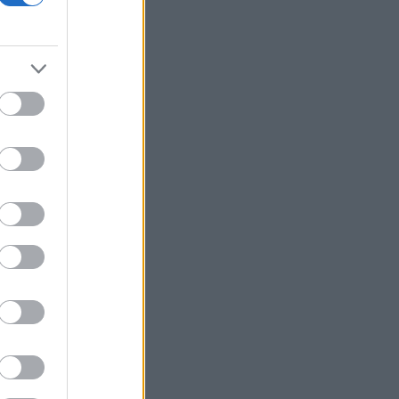
Λευκό Οίκο
Γερμανία: «Στημένη προβοκάτσια» το
περιστατικό με το drone σύμφωνα με
τη ρωσική πρεσβεία στο Βερολίνο
Μαύρη Θάλασσα: Η εμπορική ναυτιλία
στην πρώτη γραμμή ενός ακήρυχτου
πολέμου
Ελληνική Αναπτυξιακή Τράπεζα: Με
«προίκα» 2 δισ. ευρώ ανοίγει δρόμο για
δάνεια έως 5 δισ. σε μικρομεσαίες
Nvidia: Θα επενδύσει έως και 3 δισ.
δολάρια στη Lancium, την εταιρεία
ανάπτυξης του κέντρου δεδομένων
Stargate
5 γραφικά ψαροχώρια της Ελλάδας
που δεν έχετε ανακαλύψει ακόμα
ΟΣΔΕ: Ευρωπαϊκή έγκριση, εγχώριο
στρες τεστ
Τα ανοιχτά μέτωπα για την ενίσχυση