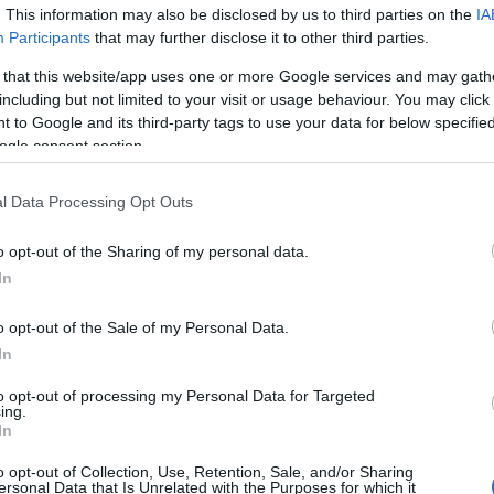
. This information may also be disclosed by us to third parties on the
IA
10:31
Participants
that may further disclose it to other third parties.
 that this website/app uses one or more Google services and may gath
including but not limited to your visit or usage behaviour. You may click 
10:21
 to Google and its third-party tags to use your data for below specifi
ogle consent section.
10:14
l Data Processing Opt Outs
o opt-out of the Sharing of my personal data.
09:54
In
o opt-out of the Sale of my Personal Data.
09:45
In
to opt-out of processing my Personal Data for Targeted
ing.
News
και μάθετε πρώτοι όλες τις
ειδήσεις
από την
In
09:21
o opt-out of Collection, Use, Retention, Sale, and/or Sharing
ersonal Data that Is Unrelated with the Purposes for which it