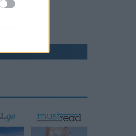
της ελληνικής βιομηχανίας
Νέο Χωροταξικό Τουρισμού: Οι νέες
«κόκκινες γραμμές» για το περιβάλλον
και τι αλλάζει σε ξενοδοχεία, νησιά και
επενδύσεις
Τράπεζες: Στα 55,5 εκατ. ευρώ ο
λογαριασμός από τα δάνεια του ν.
Κατσέλη
Το Περού και το Μεξικό
αποκατέστησαν τις διπλωματικές
τους σχέσεις
Ιράν: Ο Αραγτσί επαινεί τον στρατό,
προτρέπει σε ενότητα των
μουσουλμάνων
Το Cambridge επανεξετάζει τις
διαδικασίες πρόσληψης καθηγητών
Συνάντηση Ζελένσκι με Βούτσιτς -
Θέματα οικονομίας και ασφάλειας στο
επίκεντρο