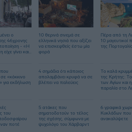
23:32
23:17
μένει ο
10 θερινά σινεμά σε
Πέρα από τη Λ
της 46χρονης
ελληνικά νησιά που αξίζει
10 μαγευτικοί 
υτοποίηση - «Η
να επισκεφθείς έστω μία
της Πορτογαλί
23:03
 είχε γίνει και
φορά
 που
4 σημάδια ότι κάποιος
Το καλά κρυμμ
 σε «κόκκινο
απολαμβάνει κρυφά να σε
της Κρήτης: Το
» για εκδήλωση
βλέπει να παλεύεις
των Αγίων και η
παραλία στο Λ
κές
5 ατάκες που
6 γραφικά χωρι
ς του
σηματοδοτούν το τέλος
Κυκλάδων που 
 ποδοσφαίρου
της σχέσης, σύμφωνα με
ανακαλύψετε
ιναν ποτέ
ψυχολόγο του Χάρβαρντ