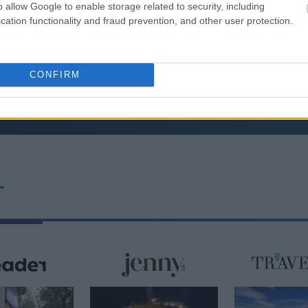
σιά και επενδύσεις
o allow Google to enable storage related to security, including
cation functionality and fraud prevention, and other user protection.
υση της ελληνικής βιομηχανίας
08:08
CONFIRM
08:00
23:58
T
23:53
23:50
23:44