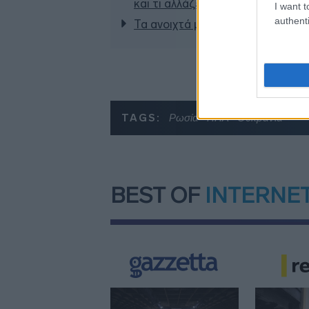
και τι αλλάζει σε ξενοδοχεία, νη
I want t
authenti
Τα ανοιχτά μέτωπα για την ενίσχ
TAGS:
Ρωσία
ΗΠΑ
Ουκρανία
BEST OF
INTERNE