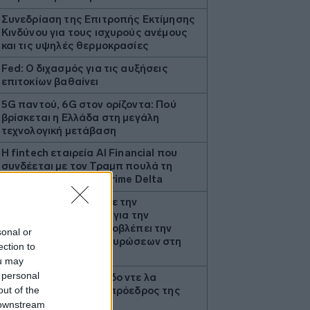
Συνεδρίαση της Επιτροπής Εκτίμησης
Κινδύνου για τους ισχυρούς ανέμους
και τις υψηλές θερμοκρασίες
Fed: Ο διχασμός για τις αυξήσεις
επιτοκίων βαθαίνει
5G παντού, 6G στον ορίζοντα: Πού
βρίσκεται η Ελλάδα στη μεγάλη
τεχνολογική μετάβαση
Η fintech εταιρεία AI Financial που
συνδέεται με τον Τραμπ πουλά τη
θυγατρική της στην Prime Delta
Ζελένσκι: Ευχαρίστησε την
αμερικανική Γερουσία για την
υιοθέτηση ν/σ που προβλέπει την
sonal or
επιβολή σημαντικών κυρώσεων στη
ection to
Ρωσία
ou may
 personal
Κολομβία: Ο Αμπελάρδο ντε λα
out of the
Εσπριέγια ορκίστηκε πρόεδρος της
χώρας
 downstream