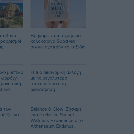
Άγκυρα: Η συμφωνία με Πακιστάν και
Σαουδική Αραβία δεν παραβιάζει το
ΝΑΤΟ
Η καλύτερη εβδομάδα από τον Απρίλιο
στη Wall Street - Νέο ρεκόρ για S&P
ισαβόνα:
Βρήκαμε τα πιο χρήσιμα
500
προορισμοί
καλοκαιρινά δώρα για
ας
όσους αγαπούν τα ταξίδια
Η Ισπανία ξεκινά ελέγχους στους
ταξιδιώτες από Ιταλία - Έως τις 7
Σεπτεμβρίου
ένο μυστικό
Η πιο οικονομική αλλαγή
 φαράγγι
με το μεγαλύτερο
 μαγευτική
αποτέλεσμα στη
ιβυκό
διακόσμηση
ά των
Balance & Glow: Ζήσαμε
αξίζει να
ένα Exclusive Sunset
Wellness Experience στο
Athenaeum Eridanus
Luxury Hotel