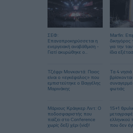
ΣΕΦ:
Marfin: Επι
Επαναπροκηρύσσεται η
δικηγόρος 
ενεργειακή αναβάθμιση -
για την τα
Γιατί ακυρώθηκε ο
ίδια εξέταση
πρώτος διαγωνισμός
το 2022»
Τζέφρι Μονκαντά: Ποιος
Τα 4 νησιά
είναι ο «εγκέφαλος» που
βρίσκονται
εμπιστεύτηκε ο Βαγγέλης
συναγερμό
Μαρινάκης
φωτιάς
Μάριους Κράιγκερ Λιντ: Ο
15+1 θρυλι
ποδοσφαιριστής που
μεταγραφέ
παίζει στο Conference
ελληνικού
χωρίς δεξί χέρι (vid)!
που δεν έγ