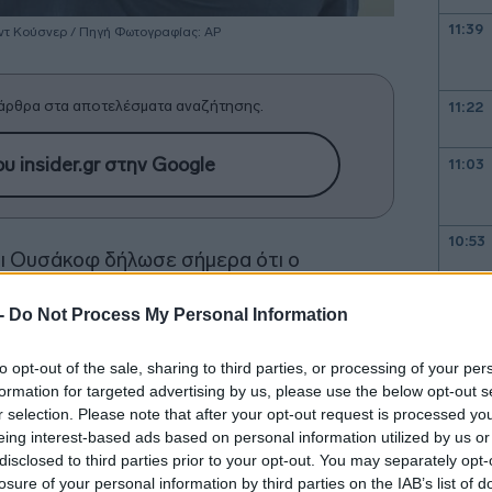
11:39
εντ Κούσνερ / Πηγή Φωτογραφίας: ΑΡ
άρθρα στα αποτελέσματα αναζήτησης.
11:22
υ insider.gr στην Google
11:03
10:53
ρι Ουσάκοφ δήλωσε σήμερα ότι ο
τκοφ και Τζάρεντ Κούσνερ θα
 -
Do Not Process My Personal Information
ντομα” για να συνεχίσουν τον διάλογο με
10:43
την Ουκρανία, μετέδωσε το ρωσικό
to opt-out of the sale, sharing to third parties, or processing of your per
formation for targeted advertising by us, please use the below opt-out s
r selection. Please note that after your opt-out request is processed y
eing interest-based ads based on personal information utilized by us or
10:38
disclosed to third parties prior to your opt-out. You may separately opt-
losure of your personal information by third parties on the IAB’s list of