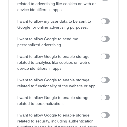
συνεργασία με την Επιτροπή και τα κράτη – μέλη
related to advertising like cookies on web or
της ΕΕ είναι μία πολιτική απόφαση επένδυσης
device identifiers in apps.
στην ασφάλεια, την οικονομική ανθεκτικότητα και
I want to allow my user data to be sent to
ανάπτυξη και την συνδεσιμότητα των
Google for online advertising purposes.
ευρωπαϊκών και με τα διεθνή δίκτυα».
I want to allow Google to send me
Ο Αναπληρωτής Υπουργός Υποδομών και
personalized advertising.
Μεταφορών Κωνσταντίνος Κυρανάκης τόνισε:
I want to allow Google to enable storage
«Ζήσαμε τις προηγούμενες δεκαετίες
related to analytics like cookies on web or
προσπάθειες από προηγούμενες κυβερνήσεις
device identifiers in apps.
όχι να ενωθούν, αλλά να απομονωθούν. Η Ελλάδα,
I want to allow Google to enable storage
η Βουλγαρία και η Ρουμανία, για πάρα πολλά
related to functionality of the website or app.
χρόνια - πριν έρθει αυτή η γενιά στα πράγματα -
εμπόδιζαν ο ένας τον άλλον για να μπορέσουμε
I want to allow Google to enable storage
να μεταφέρουμε επιβάτες και εμπορεύματα. Και
related to personalization.
σήμερα, από τον Δεκέμβριο και μετά, που με
I want to allow Google to enable storage
πρωτοβουλία του Απόστολου Τζιτζικώστα
related to security, including authentication
υπογράψαμε ένα πολύ σημαντικό μνημόνιο
functionality and fraud prevention, and other