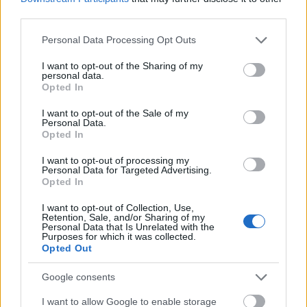
τον IMEC, διευκολύνοντας την σύνδεση Βορρά-
third parties.
Νότου και εξυπηρετώντας αγορές και πολίτες
κατά μήκος του BBA».
Please note that this website/app uses one or more Google
Personal Data Processing Opt Outs
services and may gather and store information including but
not limited to your visit or usage behaviour. You may click to
I want to opt-out of the Sharing of my
Στο ίδιο πλαίσιο, ο κ. Δήμας έκανε ιδιαίτερη μνεία
personal data.
grant or deny consent to Google and its third-party tags to
Opted In
στη διάσταση της στρατιωτικής κινητικότητας και
use your data for below specified purposes in below Google
των υποδομών διττής χρήσης, υπογραμμίζοντας
consent section.
I want to opt-out of the Sale of my
Personal Data.
ότι αποκτά ολοένα και μεγαλύτερη σημασία σε
Opted In
ευρωπαϊκό επίπεδο και αναδεικνύεται σε κρίσιμη
I want to opt-out of processing my
προτεραιότητα, καθώς η Ευρωπαϊκή Ένωση
Personal Data for Targeted Advertising.
επιδιώκει «την ενίσχυση της ανατολικής
Opted In
πτέρυγας της ΕΕ, η οποία εκτείνεται από την
I want to opt-out of Collection, Use,
Βαλτική Θάλασσα έως την Κύπρο στην Ανατολική
Retention, Sale, and/or Sharing of my
Personal Data that Is Unrelated with the
Μεσόγειο».
Purposes for which it was collected.
Opted Out
Κλείνοντας την ομιλία του, ο Υπουργός δήλωσε
Google consents
ότι «η εντατική δουλειά σε εθνικό επίπεδο και η
I want to allow Google to enable storage