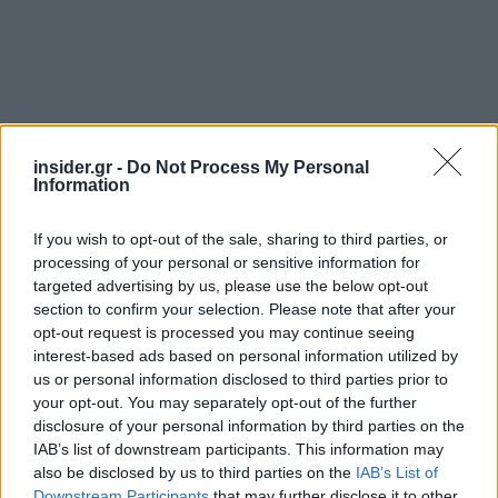
insider.gr -
Do Not Process My Personal
Information
If you wish to opt-out of the sale, sharing to third parties, or
processing of your personal or sensitive information for
targeted advertising by us, please use the below opt-out
section to confirm your selection. Please note that after your
opt-out request is processed you may continue seeing
Όπως ανέφερε, «ο IMEC έχει τη δυνατότητα να
interest-based ads based on personal information utilized by
us or personal information disclosed to third parties prior to
αναδιαμορφώσει τις παγκόσμιες εμπορικές
your opt-out. You may separately opt-out of the further
διαδρομές, συνδέοντας την Ασία, τη Μέση
disclosure of your personal information by third parties on the
Ανατολή και την Ευρώπη, ενώ η Αλεξανδρούπολη
IAB’s list of downstream participants. This information may
θα αποτελέσει ένα εκ των σημείων σύνδεσης με
also be disclosed by us to third parties on the
IAB’s List of
Downstream Participants
that may further disclose it to other