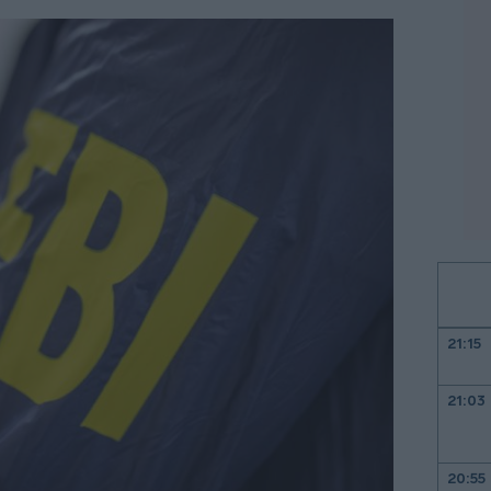
21:15
21:03
20:55