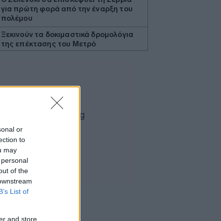
για πρώτη φορά από την έναρξη του
πολέμου
Ξεκινούν τα δοκιμαστικά δρομολόγια
της επέκτασης του Μετρό
Θεσσαλονίκης προς την Καλαμαριά
Ο ΟΤΕ στους δείκτες FTSE4Good για
18η συνεχόμενη χρονιά
Νέος γύρος χρηματοδότησης 8 δισ.
δολαρίων για τη DeepSeek
Βρεττού (Credia): Πιστωτική επέκταση
sonal or
άνω των 1,3 δισ. ευρώ φέτος -
Επιταχύνει την ανάπτυξη, μεταθέτει
ection to
το μέρισμα
ou may
 personal
Στα πράσινα οι ευρωαγορές - Νέο
out of the
ενδοσυνεδριακό ρεκόρ για τον Stoxx
 downstream
Πυρκαγιές: 325 αυτοψίες στις
B’s List of
πληγείσες περιοχές - 118 «κόκκινα»
κτίρια σε Δυτ. Αττική και Ρέθυμνο
er and store