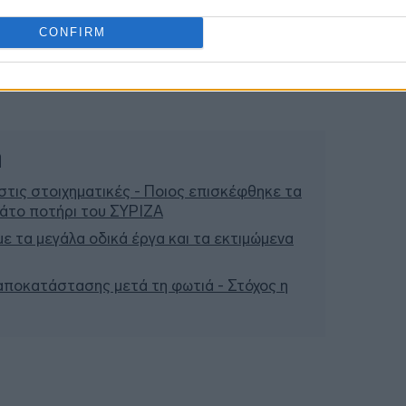
CONFIRM
ή
τις στοιχηματικές - Ποιος επισκέφθηκε τα
μάτο ποτήρι του ΣΥΡΙΖΑ
 με τα μεγάλα οδικά έργα και τα εκτιμώμενα
 αποκατάστασης μετά τη φωτιά - Στόχος η