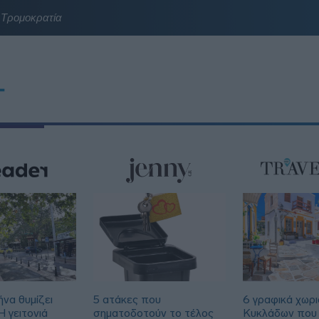
Τρομοκρατία
T
να θυμίζει
5 ατάκες που
6 γραφικά χωρι
 γειτονιά
σηματοδοτούν το τέλος
Κυκλάδων που 