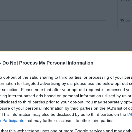
19:55
19:47
19:35
 -
Do Not Process My Personal Information
19:22
to opt-out of the sale, sharing to third parties, or processing of your per
formation for targeted advertising by us, please use the below opt-out s
r selection. Please note that after your opt-out request is processed y
eing interest-based ads based on personal information utilized by us or
19:14
disclosed to third parties prior to your opt-out. You may separately opt-
losure of your personal information by third parties on the IAB’s list of
 Εβραϊκό Μουσείο στην Ουάσινγκτον
19:12
. This information may also be disclosed by us to third parties on the
IA
υ επρόκειτο να αρραβωνιαστεί.
Participants
that may further disclose it to other third parties.
 that this website/app uses one or more Google services and may gath