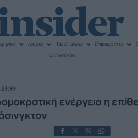
ειρήσεις
Αγορές
Tax & Labour
Επικαιρότητα
S
Πρωτοσέλιδα
 23:39
ρομοκρατική ενέργεια η επίθ
άσινγκτον