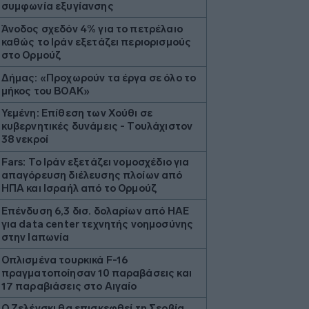
συμφωνία εξυγίανσης
Άνοδος σχεδόν 4% για το πετρέλαιο
καθώς το Ιράν εξετάζει περιορισμούς
στο Ορμούζ
Δήμας: «Προχωρούν τα έργα σε όλο το
μήκος του ΒΟΑΚ»
Υεμένη: Επίθεση των Χούθι σε
κυβερνητικές δυνάμεις - Τουλάχιστον
38 νεκροί
Fars: Το Ιράν εξετάζει νομοσχέδιο για
απαγόρευση διέλευσης πλοίων από
ΗΠΑ και Ισραήλ από το Ορμούζ
Επένδυση 6,3 δισ. δολαρίων από ΗΑΕ
για data center τεχνητής νοημοσύνης
στην Ιαπωνία
Οπλισμένα τουρκικά F-16
πραγματοποίησαν 10 παραβάσεις και
17 παραβιάσεις στο Αιγαίο
Ο Ζελένσκι θα επισκεφθεί τη Σερβία