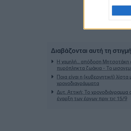
Διαβάζονται αυτή τη στιγμ
Η χαμηλή… απόδοση Μητσοτάκη σ
πυρόπληκτα ζωάκια - Το μισογε
Ποια είναι η (κυβερνητική) λίστα
χρονοδιαγράμματα
Δυτ. Αττική: Το χρονοδιάγραμμα
έναρξη των έργων πριν τις 15/9