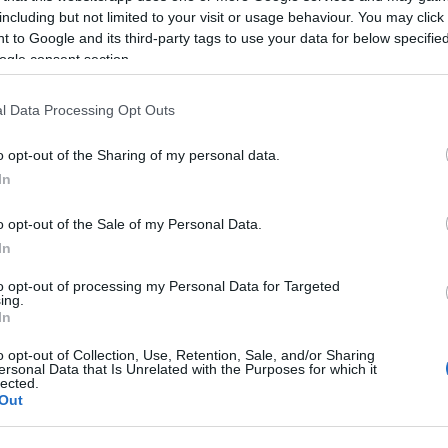
θη. Σύμφωνα με την αστυνομία,
18:54
including but not limited to your visit or usage behaviour. You may click 
ο Σικάγο, ο οποίος φώναξε «Λευτεριά
 to Google and its third-party tags to use your data for below specifi
ogle consent section.
18:49
ή του.
l Data Processing Opt Outs
18:47
o opt-out of the Sharing of my personal data.
In
18:35
o opt-out of the Sale of my Personal Data.
In
18:20
to opt-out of processing my Personal Data for Targeted
ing.
18:01
In
o opt-out of Collection, Use, Retention, Sale, and/or Sharing
ersonal Data that Is Unrelated with the Purposes for which it
17:55
lected.
Out
17:50