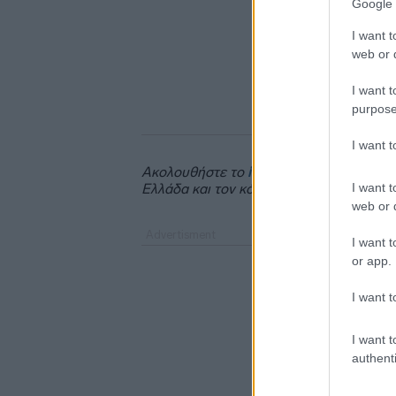
Google 
I want t
web or d
I want t
purpose
I want 
Ακολουθήστε το
insider.gr στο Google 
I want t
Ελλάδα και τον κόσμο.
web or d
I want t
or app.
I want t
I want t
authenti