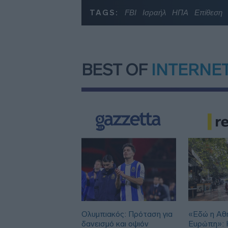
TAGS:
FBI
Ισραήλ
ΗΠΑ
Επίθεση
BEST OF
INTERNE
Ολυμπιακός: Πρόταση για
«Εδώ η Αθή
δανεισμό και οψιόν
Ευρώπη»: H