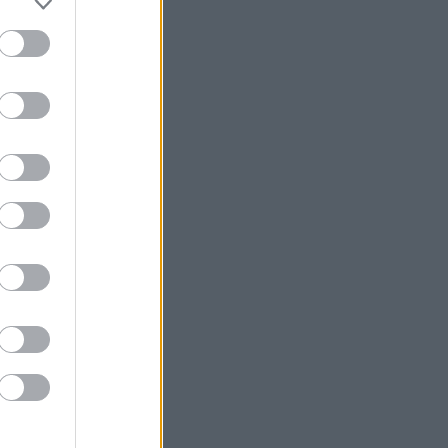
Εθνικό Πρόγραμμα Ανάπτυξης για
ανάπλαση της ΔΕΘ
Η Apollo Global εξαγοράζει την
EasyJet έναντι 7,7 δισ. δολαρίων
Η Μόσχα καταδικάζει την απόφαση
της Γαλλίας να απελάσει Ρωσίδα
δημοσιογράφο
Η Qualco αποκτά το 50,1% της
Multiverse
Η OpenAI ζητά απόρριψη της αγωγής
της Apple για κλοπή εμπορικών
μυστικών
Η Bain Capital εξαγοράζει την αλυσίδα
«bubble tea» Gong Cha - Στα 635 εκατ.
δολ. το deal
Σε εξέλιξη πυρκαγιά στην Αγία Μαρίνα
Ηλείας - Επιχειρούν ισχυρές επίγειες
και εναέριες δυνάμεις