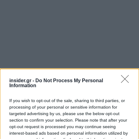
insider.gr -
Do Not Process My Personal
Information
If you wish to opt-out of the sale, sharing to third parties, or
Πηγή: ΑΠΕ-ΜΠΕ
processing of your personal or sensitive information for
targeted advertising by us, please use the below opt-out
Ακολουθήστε το
insider.gr στο Google News
και μάθετε
section to confirm your selection. Please note that after your
πρώτοι όλες τις
ειδήσεις
από την Ελλάδα και τον κόσμο.
opt-out request is processed you may continue seeing
interest-based ads based on personal information utilized by