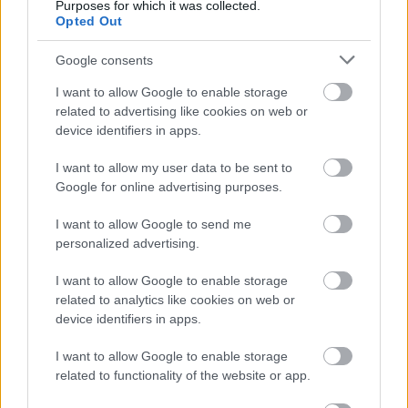
Purposes for which it was collected.
Πυρόπληκτοι: Τι σημαίνουν τα «πράσινα»,
Opted Out
«κίτρινα» και «κόκκινα» σπίτια για τις
αποζημιώσεις
Google consents
Ποια είναι η (κυβερνητική) λίστα με τα μεγάλα
I want to allow Google to enable storage
οδικά έργα και τα εκτιμώμενα
related to advertising like cookies on web or
χρονοδιαγράμματα
device identifiers in apps.
I want to allow my user data to be sent to
Google for online advertising purposes.
I want to allow Google to send me
TAGS:
Λιμάνια
Άδεια
personalized advertising.
I want to allow Google to enable storage
related to analytics like cookies on web or
device identifiers in apps.
BEST OF
INTERNET
I want to allow Google to enable storage
related to functionality of the website or app.