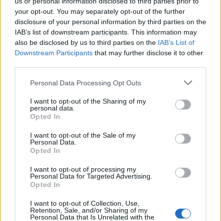
us or personal information disclosed to third parties prior to
your opt-out. You may separately opt-out of the further
disclosure of your personal information by third parties on the
IAB’s list of downstream participants. This information may
also be disclosed by us to third parties on the
IAB’s List of
Downstream Participants
that may further disclose it to other
third parties.
Please note that this website/app uses one or more Google
Personal Data Processing Opt Outs
services and may gather and store information including but
not limited to your visit or usage behaviour. You may click to
I want to opt-out of the Sharing of my
personal data.
grant or deny consent to Google and its third-party tags to
Opted In
use your data for below specified purposes in below Google
consent section.
I want to opt-out of the Sale of my
Personal Data.
Opted In
I want to opt-out of processing my
Personal Data for Targeted Advertising.
Διαβάζονται αυτή τη στιγμή
Opted In
Η γαλάζια «θετική ατζέντα» στο δρόμο για το
I want to opt-out of Collection, Use,
2027 - Το παράπονο της Καρυστιανού - Στον
Retention, Sale, and/or Sharing of my
ΣΥΡΙΖΑ μελετούν Ιστορία
Personal Data that Is Unrelated with the