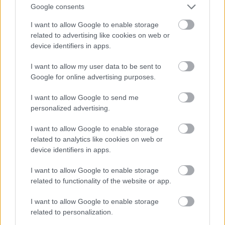
Google consents
I want to allow Google to enable storage
related to advertising like cookies on web or
device identifiers in apps.
I want to allow my user data to be sent to
Google for online advertising purposes.
I want to allow Google to send me
personalized advertising.
Διαβάζονται αυτή τη στιγμή
I want to allow Google to enable storage
related to analytics like cookies on web or
Η χαμηλή… απόδοση Μητσοτάκη στις
device identifiers in apps.
στοιχηματικές - Ποιος επισκέφθηκε τα
πυρόπληκτα ζωάκια - Το μισογεμάτο ποτήρι
I want to allow Google to enable storage
του ΣΥΡΙΖΑ
related to functionality of the website or app.
Ποια είναι η (κυβερνητική) λίστα με τα μεγάλα
I want to allow Google to enable storage
οδικά έργα και τα εκτιμώμενα
related to personalization.
χρονοδιαγράμματα