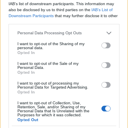
IAB’s list of downstream participants. This information may
also be disclosed by us to third parties on the
IAB’s List of
Downstream Participants
that may further disclose it to other
third parties.
Please note that this website/app uses one or more Google
Personal Data Processing Opt Outs
services and may gather and store information including but
not limited to your visit or usage behaviour. You may click to
I want to opt-out of the Sharing of my
personal data.
grant or deny consent to Google and its third-party tags to
Opted In
use your data for below specified purposes in below Google
consent section.
I want to opt-out of the Sale of my
Personal Data.
Opted In
Ακολουθήστε το
insider.gr στο Google News
και μάθετε
I want to opt-out of processing my
πρώτοι όλες τις
ειδήσεις
από την Ελλάδα και τον κόσμο.
Personal Data for Targeted Advertising.
Opted In
I want to opt-out of Collection, Use,
Retention, Sale, and/or Sharing of my
Personal Data that Is Unrelated with the
Purposes for which it was collected.
Opted Out