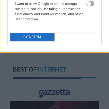
Δυτ. Αττική: Το χρονοδιάγραμμα
I want to allow Google to enable storage
αποκατάστασης μετά τη φωτιά - Στόχος η
related to security, including authentication
έναρξη των έργων πριν τις 15/9
functionality and fraud prevention, and other
user protection.
CONFIRM
TAGS:
Κακοκαιρία
BEST OF
INTERNET