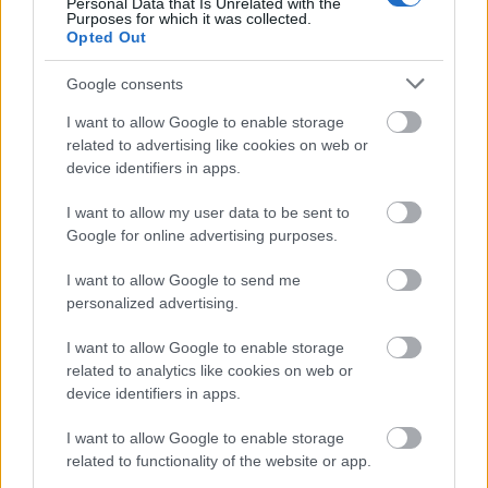
Personal Data that Is Unrelated with the
ΣΥΡΙΖΑ μελετούν Ιστορία
Purposes for which it was collected.
Opted Out
Πυρόπληκτοι: Τι σημαίνουν τα «πράσινα»,
«κίτρινα» και «κόκκινα» σπίτια για τις
Google consents
αποζημιώσεις
I want to allow Google to enable storage
Ποια είναι η (κυβερνητική) λίστα με τα μεγάλα
related to advertising like cookies on web or
οδικά έργα και τα εκτιμώμενα
device identifiers in apps.
χρονοδιαγράμματα
I want to allow my user data to be sent to
Google for online advertising purposes.
I want to allow Google to send me
personalized advertising.
TAGS:
Κακοκαιρία
ΔΕΔΔΗΕ
I want to allow Google to enable storage
related to analytics like cookies on web or
device identifiers in apps.
BEST OF
INTERNET
I want to allow Google to enable storage
related to functionality of the website or app.