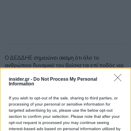
Ο ΔΕΔΔΗΕ σημειώνει ακόμη ότι όλο το
ανθρώπινο δυναμικό του βρίσκεται επί ποδός για
την όσο το δυνατόν ταχύτερη αποκατάσταση των
insider.gr -
Do Not Process My Personal
ζημιών που έχουν προκληθεί στο Δίκτυο από την
Information
κακοκαιρία ενώ τα συνεργεία εργάζονται
πυρετωδώς κάτω από ιδιαίτερα αντίξοες
If you wish to opt-out of the sale, sharing to third parties, or
συνθήκες για την αποκατάσταση των ζημιών.
processing of your personal or sensitive information for
targeted advertising by us, please use the below opt-out
section to confirm your selection. Please note that after your
Ακολουθήστε το
insider.gr στο Google News
και μάθετε
opt-out request is processed you may continue seeing
πρώτοι όλες τις
ειδήσεις
από την Ελλάδα και τον κόσμο.
interest-based ads based on personal information utilized by