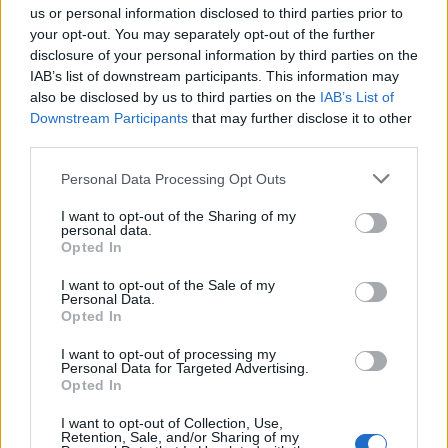
us or personal information disclosed to third parties prior to
your opt-out. You may separately opt-out of the further
disclosure of your personal information by third parties on the
IAB’s list of downstream participants. This information may
also be disclosed by us to third parties on the
IAB’s List of
Downstream Participants
that may further disclose it to other
third parties.
Please note that this website/app uses one or more Google
Personal Data Processing Opt Outs
services and may gather and store information including but
not limited to your visit or usage behaviour. You may click to
I want to opt-out of the Sharing of my
personal data.
grant or deny consent to Google and its third-party tags to
Opted In
use your data for below specified purposes in below Google
consent section.
I want to opt-out of the Sale of my
Personal Data.
Opted In
I want to opt-out of processing my
Personal Data for Targeted Advertising.
Διαβάζονται αυτή τη στιγμή
Opted In
Η γαλάζια «θετική ατζέντα» στο δρόμο για το
I want to opt-out of Collection, Use,
2027 - Το παράπονο της Καρυστιανού - Στον
Retention, Sale, and/or Sharing of my