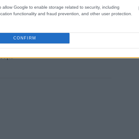
γρήγορα για να εξασφαλίσει την ειρήνη ή
o allow Google to enable storage related to security, including
12:23
ου.
cation functionality and fraud prevention, and other user protection.
ές ειρηνευτικές συνομιλίες Ουκρανίας-
12:20
ουν σε κάποια
πτώση
του χρυσού,
CONFIRM
 θα είναι προσωρινή», τόνισε ο αναλυτής
ονγκ.