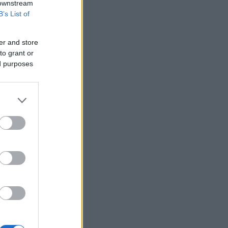
 downstream
Τουρκία: Οι Big 4 του ποδοσφαίρου
χρωστούν 1 δισ. ευρώ - Πού βρίσκουν
B’s List of
τα χρήματα για «μεταγραφές
αεροδρομίου»
er and store
Κρι Κρι: Στα 0,428 ευρώ το καθαρό
to grant or
μέρισμα - Στις 26 Αυγούστου η
ed purposes
πληρωμή
Βασιλακόπουλος: Στο «κόκκινο» η
Αττική για τον ιό του Δυτικού Νείλου -
Τι πρέπει να προσέχουν οι
παραθεριστές
Πολύ υψηλός κίνδυνος πυρκαγιάς
αύριο σε Κρήτη, Χίο, Σάμο και Ικαρία
Μπαρό για προεδρικές εκλογές: «Η
Γαλλία δε θα ανεχθεί καμία απόπειρα
ξένης ανάμιξης»
Canadair 515: Το «νυχτόβιο»
αεροσκάφος που θα αποκτήσει ο
ελληνικός στόλος