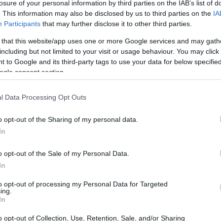
losure of your personal information by third parties on the IAB’s list of
14:05
άρτητος αναλυτής, Ρος Νόρμαν. «Τα 2.950
. This information may also be disclosed by us to third parties on the
IA
α αντίσταση και τώρα η στιγμή μοιάζει πιο
Participants
that may further disclose it to other third parties.
νου
: όχι εάν, αλλά πότε θα συμβεί»
 that this website/app uses one or more Google services and may gath
13:57
including but not limited to your visit or usage behaviour. You may click 
 to Google and its third-party tags to use your data for below specifi
ogle consent section.
13:48
l Data Processing Opt Outs
o opt-out of the Sharing of my personal data.
13:40
In
13:31
o opt-out of the Sale of my Personal Data.
In
to opt-out of processing my Personal Data for Targeted
13:16
ing.
In
o opt-out of Collection, Use, Retention, Sale, and/or Sharing