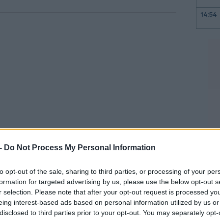
14:54
14:47
14:35
14:31
 -
Do Not Process My Personal Information
14:28
ές καταφύγιο
» ειδικά σε περιόδους
to opt-out of the sale, sharing to third parties, or processing of your per
ιτικής αστάθειας, στην αγκαλιά του οποίου
formation for targeted advertising by us, please use the below opt-out s
έρδη 12% μέχρι στιγμής εντός του 2025.
14:11
r selection. Please note that after your opt-out request is processed y
eing interest-based ads based on personal information utilized by us or
disclosed to third parties prior to your opt-out. You may separately opt-
να σπάσει αυτό το μαγικό επίπεδο το