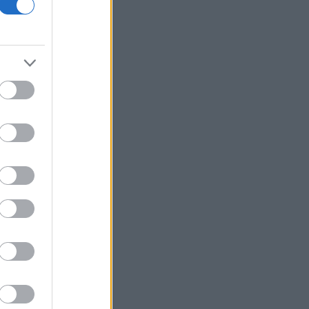
Συνελήφθη στη Γερμανία ένας από
τους εκτελεστές της «Greek Mafia»
Μειώθηκε στα 2,615 δισ. ευρώ το
εμπορικό έλλειμμα τον Ιούνιο - «Άλμα»
26,3% στις εξαγωγές
Σκέρτσος για πυρκαγιές: «Nα μην
σταματήσουμε να επενδύουμε στην
πρόληψη και τους ανθρώπους»
Έρευνα του ΕΟΤ: Η Ελλάδα στις
κορυφαίες επιλογές των Ευρωπαίων
ταξιδιωτών
Νέο Αεροδρόμιο Κρήτης: Έπεσαν οι
υπογραφές για τα συστήματα
αεροναυτιλίας
Γερμανία: Συνεδρίαση του Εθνικού
Συμβουλίου για το περιστατικό με το
drone
Generali: Αύξηση 13,7% στα κέρδη το
α' εξάμηνο - Στα 53,4 δισ. τα
εγγεγραμμένα ασφάλιστρα