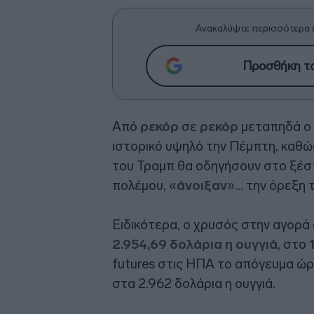
Ανακαλύψτε περισσότερα 
Προσθήκη το
Από
ρεκόρ
σε
ρεκόρ
μεταπηδά ο
ιστορικό υψηλό την Πέμπτη, καθώς
του Τραμπ θα οδηγήσουν στο ξέσ
πολέμου, «
άνοιξαν
»... την όρεξη
Ειδικότερα, ο χρυσός στην αγορ
2.954,69 δολάρια η ουγγιά
, στο
futures στις ΗΠΑ το απόγευμα ώ
στα 2.962 δολάρια η ουγγιά.