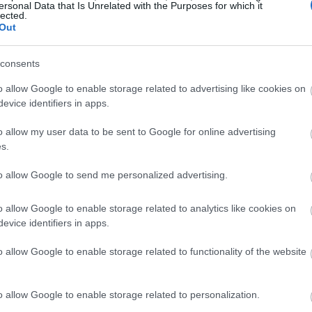
13:14
ersonal Data that Is Unrelated with the Purposes for which it
lected.
Out
13:07
consents
12:57
o allow Google to enable storage related to advertising like cookies on
evice identifiers in apps.
o allow my user data to be sent to Google for online advertising
12:49
s.
του στις 20 Ιανουαρίου, ο Τραμπ έχει
to allow Google to send me personalized advertising.
ζικές εισαγωγές και δασμό 25% σε
12:39
Τετάρτη επεσήμανε πως στο στόχαστρό
o allow Google to enable storage related to analytics like cookies on
 ημιαγωγοί και τα φάρμακα «τον επόμενο
evice identifiers in apps.
12:33
o allow Google to enable storage related to functionality of the website
ι κατά του Ουκρανού προέδρου,
12:33
o allow Google to enable storage related to personalization.
τας ότι δρα ως
δικτάτορα
την Τετάρτη