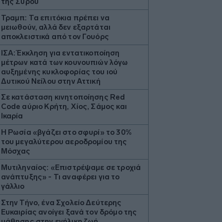
της Σύρου
Τραμπ: Τα επιτόκια πρέπει να
μειωθούν, αλλά δεν εξαρτάται
αποκλειστικά από τον Γουόρς
ΙΣΑ: Έκκληση για εντατικοποίηση
μέτρων κατά των κουνουπιών λόγω
αυξημένης κυκλοφορίας του ιού
Δυτικού Νείλου στην Αττική
Σε κατάσταση κινητοποίησης Red
Code αύριο Κρήτη, Χίος, Σάμος και
Ικαρία
Η Ρωσία «βγάζει στο σφυρί» το 30%
του μεγαλύτερου αεροδρομίου της
Μόσχας
Μυτιληναίος: «Επιστρέψαμε σε τροχιά
ανάπτυξης» - Τι αναφέρει για τo
γάλλιο
Στην Τήνο, ένα Σχολείο Δεύτερης
Ευκαιρίας ανοίγει ξανά τον δρόμο της
μάθησης στην ενήλικη ζωή