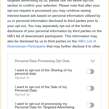
targeted advertising by us, please use the below opt-out
section to confirm your selection. Please note that after your
opt-out request is processed you may continue seeing
interest-based ads based on personal information utilized by
us or personal information disclosed to third parties prior to
Ακολουθήστε το
insider.gr στο Google News
και μάθετε
your opt-out. You may separately opt-out of the further
πρώτοι όλες τις
ειδήσεις
από την Ελλάδα και τον κόσμο.
disclosure of your personal information by third parties on the
IAB’s list of downstream participants. This information may
also be disclosed by us to third parties on the
IAB’s List of
Downstream Participants
that may further disclose it to other
third parties.
Please note that this website/app uses one or more Google
Personal Data Processing Opt Outs
services and may gather and store information including but
not limited to your visit or usage behaviour. You may click to
I want to opt-out of the Sharing of my
personal data.
grant or deny consent to Google and its third-party tags to
Opted In
use your data for below specified purposes in below Google
consent section.
I want to opt-out of the Sale of my
Personal Data.
Opted In
I want to opt-out of processing my
Personal Data for Targeted Advertising.