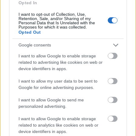
Opted In
I want to opt-out of Collection, Use,
Retention, Sale, and/or Sharing of my
Διαβάζονται αυτή τη στιγμή
Personal Data that Is Unrelated with the
Purposes for which it was collected.
Η γαλάζια «θετική ατζέντα» στο δρόμο για το
Opted Out
2027 - Το παράπονο της Καρυστιανού - Στον
ΣΥΡΙΖΑ μελετούν Ιστορία
Google consents
Πυρόπληκτοι: Τι σημαίνουν τα «πράσινα»,
I want to allow Google to enable storage
«κίτρινα» και «κόκκινα» σπίτια για τις
related to advertising like cookies on web or
αποζημιώσεις
device identifiers in apps.
Ποια είναι η (κυβερνητική) λίστα με τα μεγάλα
οδικά έργα και τα εκτιμώμενα
I want to allow my user data to be sent to
χρονοδιαγράμματα
Google for online advertising purposes.
I want to allow Google to send me
personalized advertising.
I want to allow Google to enable storage
related to analytics like cookies on web or
TAGS:
Deutsche Bank
Bank of America (BofA)
Fed
device identifiers in apps.