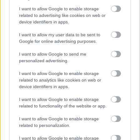
I want to allow Google to enable storage
related to advertising like cookies on web or
device identifiers in apps.
I want to allow my user data to be sent to
Google for online advertising purposes.
I want to allow Google to send me
personalized advertising.
Διαβάζονται αυτή τη στιγμή
I want to allow Google to enable storage
Τράπεζες: Στα 55,5 εκατ. ευρώ ο λογαριασμός
related to analytics like cookies on web or
από τα δάνεια του ν. Κατσέλη
device identifiers in apps.
Νέο Χωροταξικό Τουρισμού: Οι νέες «κόκκινες
I want to allow Google to enable storage
γραμμές» για το περιβάλλον και τι αλλάζει σε
related to functionality of the website or app.
ξενοδοχεία, νησιά και επενδύσεις
Τα ανοιχτά μέτωπα για την ενίσχυση της
I want to allow Google to enable storage
ελληνικής βιομηχανίας
related to personalization.
I want to allow Google to enable storage