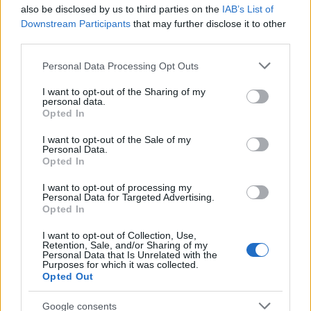
Όσο για τον όμιλος εταιρειών
Olympia
είναι ένας
also be disclosed by us to third parties on the
IAB’s List of
διεθνής επενδυτικός όμιλος με ιδρυτή τον
Πάνο
Downstream Participants
that may further disclose it to other
third parties.
Γερμανό το 1980
και ισχυρή παρουσία σε 10
χώρες. Οι θυγατρικές του εταιρείες απασχολούν
Please note that this website/app uses one or more Google
Personal Data Processing Opt Outs
πάνω από 8.500 εργαζόμενους σε διαφορετικές
services and may gather and store information including but
not limited to your visit or usage behaviour. You may click to
I want to opt-out of the Sharing of my
επιχειρηματικούς κλάδους όπως το Λιανεμπόριο,
personal data.
grant or deny consent to Google and its third-party tags to
οι Τηλεπικοινωνίες, η Βιομηχανία, η Διανομή, η
Opted In
use your data for below specified purposes in below Google
ανάπτυξη Λογισμικού και το Real Estate.
consent section.
I want to opt-out of the Sale of my
Personal Data.
Opted In
Ακολουθήστε το
insider.gr στο Google News
και μάθετε
πρώτοι όλες τις
ειδήσεις
από την Ελλάδα και τον κόσμο.
I want to opt-out of processing my
Personal Data for Targeted Advertising.
Opted In
I want to opt-out of Collection, Use,
Retention, Sale, and/or Sharing of my
Personal Data that Is Unrelated with the
Purposes for which it was collected.
Opted Out
Google consents