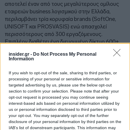
αποτελεί έναν από τους μεγαλύτερους ομίλους
εταιρειών business λογισμικού στην Ελλάδα,
περιλαμβάνει τρία κορυφαία brands (SoftOne,
UNISOFT και PROSVASIS) ενώ απασχολεί
περισσότερους από 300 εργαζόμενους.
Επιπλέον διαθέτει ένα διευρυμένο δίκτυο 600+
συνεργατών, εξυπηρετώντας αποτελεσματικά μία
insider.gr -
Do Not Process My Personal
συνεχώς αυξανόμενη βάση 47.000 και πλέον
Information
πελατών σε 4 χώρες (Ελλάδα, Κύπρο, Βουλγαρία
και Ρουμανία). Με μακρόχρονη εμπειρία και υψηλή
If you wish to opt-out of the sale, sharing to third parties, or
τεχνογνωσία, ο Όμιλος SoftOne αναπτύσσει
processing of your personal or sensitive information for
targeted advertising by us, please use the below opt-out
σύγχρονα προϊόντα, Cloud υπηρεσίες και λύσεις
section to confirm your selection. Please note that after your
Enterprise Mobility, που οδηγούν το digital
opt-out request is processed you may continue seeing
transformation των σύγχρονων επιχειρήσεων. Για
interest-based ads based on personal information utilized by
περισσότερες πληροφορίες, μπορείτε να
us or personal information disclosed to third parties prior to
your opt-out. You may separately opt-out of the further
επισκεφθείτε την ιστοσελίδα
www.softone.gr
disclosure of your personal information by third parties on the
IAB’s list of downstream participants. This information may