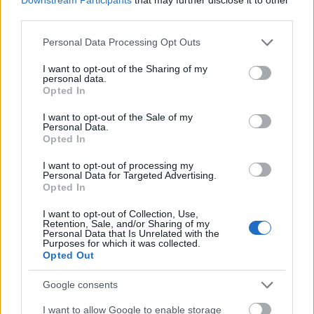
Το 63,5% των μισθωτών, δηλαδή σχεδόν 2 στους
third parties.
3, αμείβεται με μέσο μισθό πάνω από 1.000 ευρώ.
Το ποσοστό αυτό ήταν 53,7% το 2024 και μόλις
Please note that this website/app uses one or more Google
Personal Data Processing Opt Outs
services and may gather and store information including but
36,3% το 2019, εμφανίζοντας συνολική αύξηση
not limited to your visit or usage behaviour. You may click to
I want to opt-out of the Sharing of my
κατά 75%.
personal data.
grant or deny consent to Google and its third-party tags to
Opted In
use your data for below specified purposes in below Google
Επίσης, σχεδόν 1 στους 4 μισθωτούς (24,29%)
consent section.
I want to opt-out of the Sale of my
Personal Data.
αμείβεται σήμερα με μισθό από 1.001 έως 1.200
Opted In
ευρώ, γεγονός που αποτυπώνει τη διεύρυνση του
I want to opt-out of processing my
συγκεκριμένου μισθολογικού κλιμακίου σε σχέση
Personal Data for Targeted Advertising.
με το 2024 (19,36%) και ιδίως συγκριτικά με το
Opted In
2019, όταν σε αυτό το κλιμάκιο συγκαταλεγόταν
I want to opt-out of Collection, Use,
μόλις 1 στους 10 μισθωτούς.
Retention, Sale, and/or Sharing of my
Personal Data that Is Unrelated with the
Purposes for which it was collected.
Opted Out
Google consents
I want to allow Google to enable storage