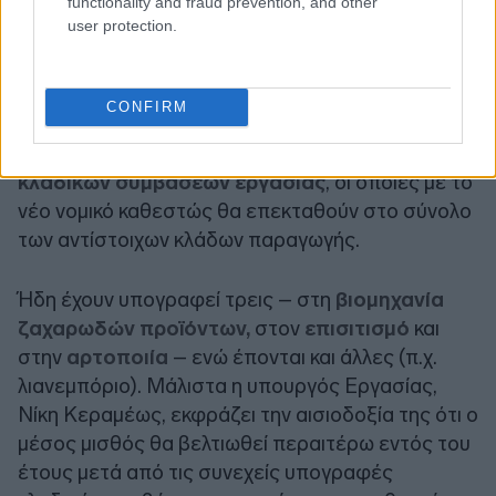
functionality and fraud prevention, and other
user protection.
CONFIRM
Θετική επίδραση στην εξέλιξη των μισθών στον
ιδιωτικό τομέα θα διαδραματίσει η
υπογραφή
κλαδικών συμβάσεων εργασίας
, οι οποίες με το
νέο νομικό καθεστώς θα επεκταθούν στο σύνολο
των αντίστοιχων κλάδων παραγωγής.
Ήδη έχουν υπογραφεί τρεις – στη
βιομηχανία
ζαχαρωδών προϊόντων,
στον
επισιτισμό
και
στην
αρτοποιία
– ενώ έπονται και άλλες (π.χ.
λιανεμπόριο). Μάλιστα η υπουργός Εργασίας,
Νίκη Κεραμέως, εκφράζει την αισιοδοξία της ότι ο
μέσος μισθός θα βελτιωθεί περαιτέρω εντός του
έτους μετά από τις συνεχείς υπογραφές