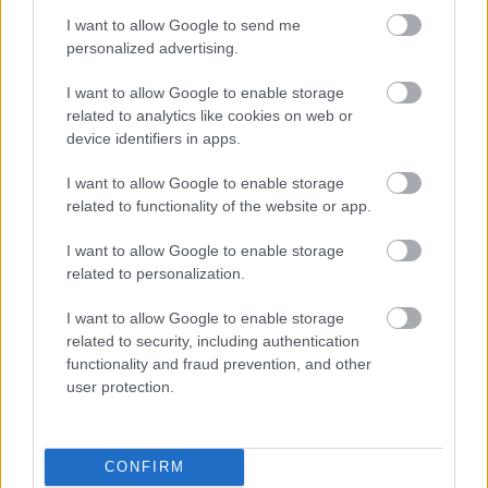
I want to allow Google to send me
personalized advertising.
I want to allow Google to enable storage
related to analytics like cookies on web or
device identifiers in apps.
I want to allow Google to enable storage
related to functionality of the website or app.
I want to allow Google to enable storage
related to personalization.
I want to allow Google to enable storage
related to security, including authentication
Διαβάζονται αυτή τη στιγμή
functionality and fraud prevention, and other
Η γαλάζια «θετική ατζέντα» στο δρόμο για το
user protection.
2027 - Το παράπονο της Καρυστιανού - Στον
ΣΥΡΙΖΑ μελετούν Ιστορία
Πυρόπληκτοι: Τι σημαίνουν τα «πράσινα»,
CONFIRM