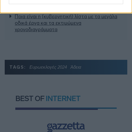
«κίτρινα» και «κόκκινα» σπίτια για τις
αποζημιώσεις
Ποια είναι η (κυβερνητική) λίστα με τα μεγάλα
οδικά έργα και τα εκτιμώμενα
χρονοδιαγράμματα
TAGS:
Ευρωεκλογές 2024
Άδεια
BEST OF
INTERNET