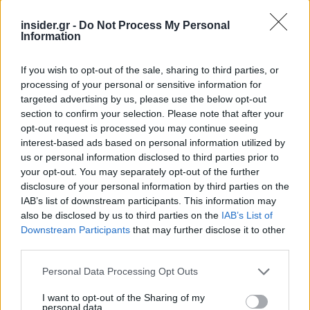
κάνουν χρήση της ειδικής εκλογικής άδειας
υποχρεούνται να προσκομίσουν στον εργοδότη
insider.gr -
Do Not Process My Personal
Information
τους, βεβαίωση αρμοδίου οργάνου, από την
οποία θα προκύπτει ρητώς η συμμετοχή στις
If you wish to opt-out of the sale, sharing to third parties, or
εκλογές.
processing of your personal or sensitive information for
targeted advertising by us, please use the below opt-out
section to confirm your selection. Please note that after your
opt-out request is processed you may continue seeing
interest-based ads based on personal information utilized by
us or personal information disclosed to third parties prior to
your opt-out. You may separately opt-out of the further
disclosure of your personal information by third parties on the
IAB’s list of downstream participants. This information may
also be disclosed by us to third parties on the
IAB’s List of
Downstream Participants
that may further disclose it to other
third parties.
Please note that this website/app uses one or more Google
Personal Data Processing Opt Outs
services and may gather and store information including but
not limited to your visit or usage behaviour. You may click to
I want to opt-out of the Sharing of my
personal data.