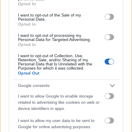
grant or deny consent to Google and its third-party tags to
Opted In
use your data for below specified purposes in below Google
consent section.
I want to opt-out of the Sale of my
Personal Data.
Opted In
I want to opt-out of processing my
Personal Data for Targeted Advertising.
Opted In
I want to opt-out of Collection, Use,
Retention, Sale, and/or Sharing of my
Personal Data that Is Unrelated with the
Purposes for which it was collected.
Opted Out
Google consents
I want to allow Google to enable storage
related to advertising like cookies on web or
Ακολουθήστε το
insider.gr στο Google News
και μάθετε
πρώτοι όλες τις
ειδήσεις
από την Ελλάδα και τον κόσμο.
device identifiers in apps.
I want to allow my user data to be sent to
Google for online advertising purposes.