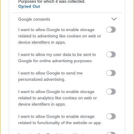
Purposes for which it was collected.
Opted Out
Τέλος, για το λαθρεμπόριο καυσίμων εμφανίστηκε
Google consents
κατηγορηματικός. «Δεν παίζουμε, θα είμαστε
I want to allow Google to enable storage
αμείλικτοι, θα κλείνουν πρατήρια», σημείωσε. «Η
related to advertising like cookies on web or
τεχνητή νοημοσύνη μας βοηθά να λάβουμε
device identifiers in apps.
ποιοτικότερες πληροφορίες για να περιορίσουμε
I want to allow my user data to be sent to
την φοροδιαφυγή αλλά στο τέλος της μέρας οι
Google for online advertising purposes.
άνθρωποι θα αποφασίζουν».
I want to allow Google to send me
personalized advertising.
Ακολουθήστε το
insider.gr στο Google News
και μάθετε
πρώτοι όλες τις
ειδήσεις
από την Ελλάδα και τον κόσμο.
I want to allow Google to enable storage
related to analytics like cookies on web or
device identifiers in apps.
I want to allow Google to enable storage
related to functionality of the website or app.