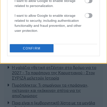
I want to allow Google to enable storage
related to personalization.
I want to allow Google to enable storage
related to security, including authentication
functionality and fraud prevention, and other
user protection.
CONFIRM
Διαβάζονται αυτή τη στιγμή
Η γαλάζια «θετική ατζέντα» στο δρόμο για το
2027 - Το παράπονο της Καρυστιανού - Στον
ΣΥΡΙΖΑ μελετούν Ιστορία
Πυρόπληκτοι: Τι σημαίνουν τα «πράσινα»,
«κίτρινα» και «κόκκινα» σπίτια για τις
αποζημιώσεις
Ποια είναι η (κυβερνητική) λίστα με τα μεγάλα