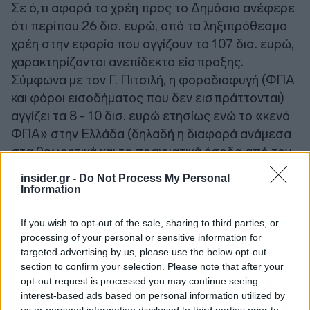
Σε ό,τι αφορά τα χρέη προς το Δημόσιο ανέφερε
ότι περίπου 26 δισ. ευρώ, από τα ληξιπρόθεσμα
χρέη στην εφορία που αγγίζουν τα 107 δισ. ευρώ,
χαρακτηρίζονται ανεπίδεκτα είσπραξης.
Σύμφωνα με τον Γ. Πιτσιλή, η φοροδιαφυγή (ΦΠΑ
και φόροι εισοδήματος που δεν εισπράττονται)
αγγίζει τα 8 - 10 δισ. ευρώ ετησίως ενώ το «κενό
ΦΠΑ» στην Ελλάδα (δηλαδή η διαφορά ανάμεσα
στα θεωρητικά και τα πραγματικά έσοδα από τον
ΦΠΑ) θα προσεγγίσει το 10,2% του ΑΕΠ το 2022
insider.gr -
Do Not Process My Personal
με στόχο το 2026 να πέσει στο 9%.
Information
If you wish to opt-out of the sale, sharing to third parties, or
processing of your personal or sensitive information for
targeted advertising by us, please use the below opt-out
section to confirm your selection. Please note that after your
opt-out request is processed you may continue seeing
interest-based ads based on personal information utilized by