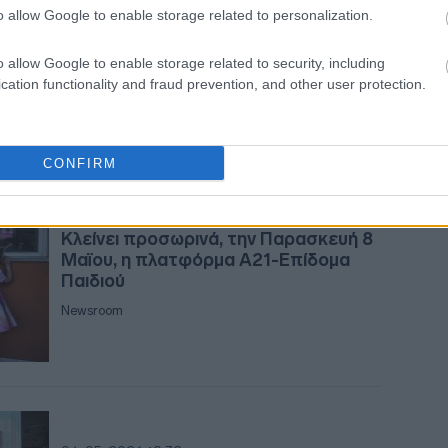
Επίδομα παιδιού - Α21:
o allow Google to enable storage related to personalization.
07:3
Ολοκληρώθηκε ο Β' κύκλος αιτήσεων
- Πότε ανοίγει ξανά η πλατφόρμα
o allow Google to enable storage related to security, including
Newsroom
cation functionality and fraud prevention, and other user protection.
07:2
CONFIRM
07:1
06-05-2026 14:04
Κλείνει προσωρινά, την Παρασκευή 8
07:0
Μαϊου, η πλατφόρμα Α21-Επίδομα
Παιδιού
Newsroom
23:5
23:4