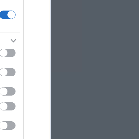
αλλαγή στρατηγικής και οι νέες
ευκαιρίες
2
Πετρελαιοφόρο δεξαμενόπλοιο
ανέφερε εκρήξεις στα Στενά του
Ορμούζ
5
Σήμερα το κρίσιμο ραντεβού στο
Μέγαρο Μαξίμου για τη
βιομηχανία
6
Αποζημιώσεις, επιδόματα και
στεγαστική συνδρομή: Όλα όσα
πρέπει να γνωρίζουν οι
πυρόπληκτοι
5
Ιράν για Ορμούζ: Το αν θα ανοίξει
θα εξαρτηθεί από τις ΗΠΑ,
έχουμε συμφωνήσει με το Ομάν
1
Η χαμηλή… απόδοση Μητσοτάκη
στις στοιχηματικές - Ποιος
επισκέφθηκε τα πυρόπληκτα
ζωάκια - Το μισογεμάτο ποτήρι
του ΣΥΡΙΖΑ