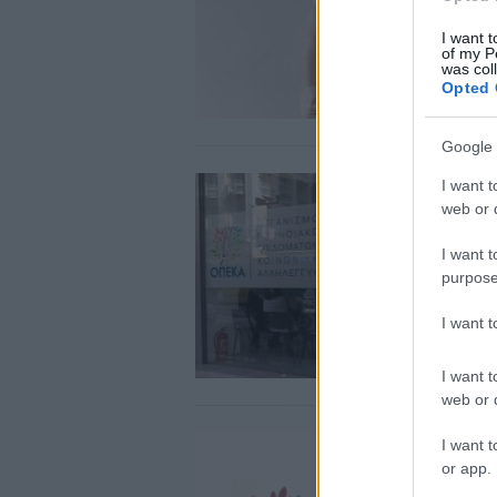
I want t
of my P
was col
Opted 
Google 
I want t
web or d
I want t
purpose
I want 
I want t
web or d
I want t
or app.