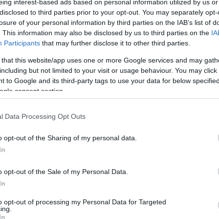
και πολύτεκνους
eing interest-based ads based on personal information utilized by us or
09:1
disclosed to third parties prior to your opt-out. You may separately opt-
Newsroom
losure of your personal information by third parties on the IAB’s list of
. This information may also be disclosed by us to third parties on the
IA
09:0
Participants
that may further disclose it to other third parties.
 that this website/app uses one or more Google services and may gath
08:5
including but not limited to your visit or usage behaviour. You may click 
 to Google and its third-party tags to use your data for below specifi
27-05-2026 18:50
ogle consent section.
08:4
ΟΠΕΚΑ: Καταβάλλονται την
Παρασκευή τα επιδόματα Μαΐου
l Data Processing Opt Outs
Newsroom
08:3
o opt-out of the Sharing of my personal data.
In
08:3
o opt-out of the Sale of my Personal Data.
In
19-05-2026 07:44
to opt-out of processing my Personal Data for Targeted
08:2
ing.
Πότε θα καταβληθεί το νέο επίδομα
In