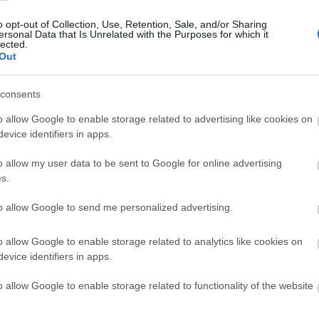
των 150 ευρώ σε οικογένειες με
παιδιά - Οι εισοδηματικοί «κόφτες»
o opt-out of Collection, Use, Retention, Sale, and/or Sharing
ersonal Data that Is Unrelated with the Purposes for which it
08:2
Αγγελική Μαρίνου
lected.
Out
08:1
consents
o allow Google to enable storage related to advertising like cookies on
15-05-2026 07:37
evice identifiers in apps.
08:0
Κεφάλαιο κίνησης μέσω έντοκων
δανείων προσφέρει στους
o allow my user data to be sent to Google for online advertising
υπαλλήλους του ο ΟΠΕΚΑ - Η
s.
διαδικασία
07:5
to allow Google to send me personalized advertising.
Αγγελική Μαρίνου
o allow Google to enable storage related to analytics like cookies on
07:4
evice identifiers in apps.
o allow Google to enable storage related to functionality of the website
13-05-2026 14:19