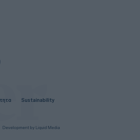
Έπστιν
0
Λιθουανία: Εντοπίστηκε σήραγγα
κάτω από τον συνοριακό φράχτη
με τη Λευκορωσία για τη διακίνηση
μεταναστών
Υπ. Ανάπτυξης: Στην τέταρτη
φάση υλοποίησης η «Γραμμή
Ενημέρωσης Επενδυτή» – Ποινική
ρήτρα για εκπρόθεσμα
παραδοτέα
ότητα
Sustainability
Development by Liquid Media