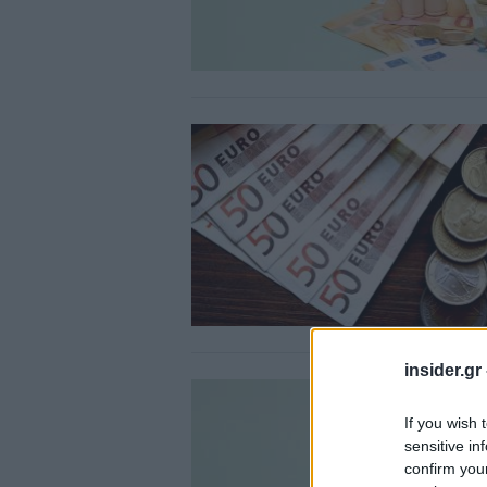
insider.gr
If you wish 
sensitive in
confirm you