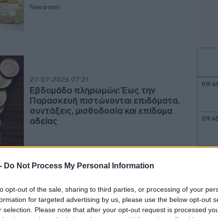
Newsroom
27-07-2026 07:21
09:4
Εβδομάδα πληρωμών: Έως την
Παρασκευή πιστώνονται επιδόματα,
συντάξεις, μισθοδοσία και επίδομα
09:4
αδείας
09:3
 -
Do Not Process My Personal Information
09:2
15-07-2026 23:37
to opt-out of the sale, sharing to third parties, or processing of your per
ΟΠΕΚΑ: Παράταση στις αιτήσεις για
formation for targeted advertising by us, please use the below opt-out s
χρηματικά βοηθήματα σε τρίτεκνους
r selection. Please note that after your opt-out request is processed y