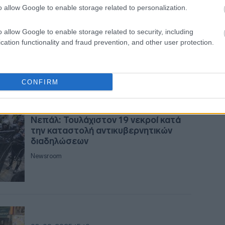
ΟΗΕ: Ζητά την άμεση διεξαγωγή
08:2
o allow Google to enable storage related to personalization.
έρευνας σχετικά με τους 17 θανάτους
διαδηλωτών στο Νεπάλ
08:1
o allow Google to enable storage related to security, including
Newsroom
cation functionality and fraud prevention, and other user protection.
08:0
CONFIRM
08-09-2025 22:24
08:0
Νεπάλ: Τουλάχιστον 19 νεκροί κατά
την καταστολή αντικυβερνητικών
διαδηλώσεων
23:5
Newsroom
23:5
23:5