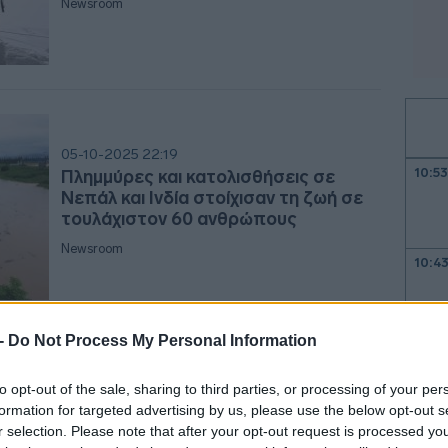
Newsroom
05-10-2025 22:19
10:5
Πλημμύρες και κατολισθήσεις σε
Νεπάλ και Ινδία στοίχισαν τη ζωή σε
τουλάχιστον 60 ανθρώπους
Newsroom
10:4
 -
Do Not Process My Personal Information
10:3
12-09-2025 18:41
to opt-out of the sale, sharing to third parties, or processing of your per
Νεπάλ: Διαλύθηκε η Βουλή -
formation for targeted advertising by us, please use the below opt-out s
Βουλευτικές εκλογές στις 5 Μαρτίου
r selection. Please note that after your opt-out request is processed y
10:31