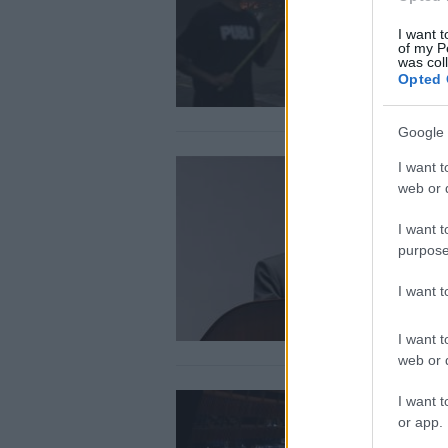
I want t
of my P
was col
Opted 
Google 
I want t
web or d
I want t
purpose
I want 
I want t
web or d
I want t
or app.