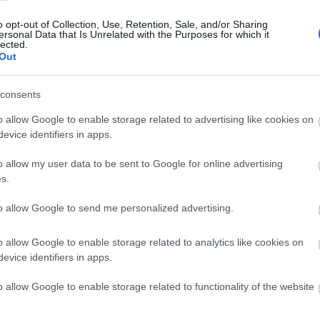
- Στρατιώτες φρουρούν το
Κοινοβούλιο
o opt-out of Collection, Use, Retention, Sale, and/or Sharing
09:0
ersonal Data that Is Unrelated with the Purposes for which it
Newsroom
lected.
Out
consents
09:0
o allow Google to enable storage related to advertising like cookies on
evice identifiers in apps.
09-09-2025 13:32
08:5
Νεπάλ: Παραιτήθηκε ο
o allow my user data to be sent to Google for online advertising
πρωθυπουργός - Στις φλόγες το
s.
Κοινοβούλιο
Newsroom
to allow Google to send me personalized advertising.
08:3
o allow Google to enable storage related to analytics like cookies on
evice identifiers in apps.
08:3
o allow Google to enable storage related to functionality of the website
08-09-2025 23:45