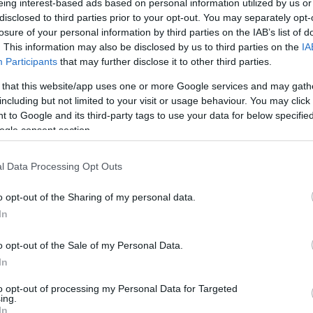
2026
eing interest-based ads based on personal information utilized by us or
disclosed to third parties prior to your opt-out. You may separately opt-
Newsroom
losure of your personal information by third parties on the IAB’s list of
10:21
. This information may also be disclosed by us to third parties on the
IA
Participants
that may further disclose it to other third parties.
 that this website/app uses one or more Google services and may gath
including but not limited to your visit or usage behaviour. You may click 
10:14
 to Google and its third-party tags to use your data for below specifi
10-09-2025 17:35
ogle consent section.
Νεπάλ: Πρώην πρόεδρος Ανωτάτου
Δικαστηρίου δέχτηκε να αναλάβει
μεταβατική πρωθυπουργός
l Data Processing Opt Outs
09:5
Newsroom
o opt-out of the Sharing of my personal data.
In
09:4
o opt-out of the Sale of my Personal Data.
In
09:2
10-09-2025 13:49
to opt-out of processing my Personal Data for Targeted
ing.
Νεπάλ: 25 οι νεκροί στις διαδηλώσεις
In