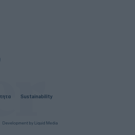
3
ΗΠΑ: Η Γερουσία ενέκρινε νέες
κυρώσεις σε βάρος της Ρωσίας -
Χαιρετίζει η Λάιεν
0
Axios: Το Ιράν αναμένει έγκριση
του Συμβουλίου Ασφαλείας για τη
συμφωνία ανοίγματος του
Ορμούζ
0
Εβδομαδιαία κέρδη 7% για τον
χρυσό
ότητα
Sustainability
Development by Liquid Media