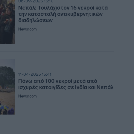
08-09-2025 15:10
Νεπάλ: Τουλάχιστον 16 νεκροί κατά
την καταστολή αντικυβερνητικών
23:4
διαδηλώσεων
Newsroom
23:3
23:1
11-04-2025 15:41
Πάνω από 100 νεκροί μετά από
23:0
ισχυρές καταιγίδες σε Ινδία και Νεπάλ
Newsroom
22:4
22:3