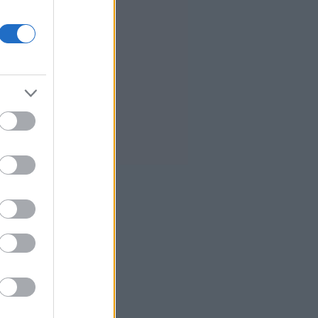
αίθουσας χορού στον Λευκό Οίκο
8
Γερμανία: «Στημένη
προβοκάτσια» το περιστατικό με
το drone σύμφωνα με τη ρωσική
πρεσβεία στο Βερολίνο
0
Μαύρη Θάλασσα: Η εμπορική
ναυτιλία στην πρώτη γραμμή ενός
ακήρυχτου πολέμου
0
Ελληνική Αναπτυξιακή Τράπεζα:
Με «προίκα» 2 δισ. ευρώ ανοίγει
δρόμο για δάνεια έως 5 δισ. σε
μικρομεσαίες
6
Nvidia: Θα επενδύσει έως και 3
δισ. δολάρια στη Lancium, την
εταιρεία ανάπτυξης του κέντρου
δεδομένων Stargate
1
5 γραφικά ψαροχώρια της
Ελλάδας που δεν έχετε
ανακαλύψει ακόμα