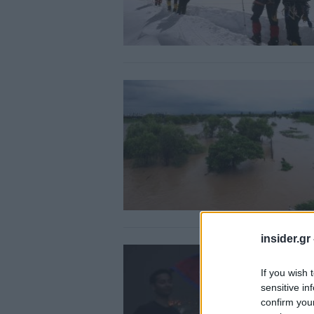
insider.gr
If you wish 
sensitive in
confirm you