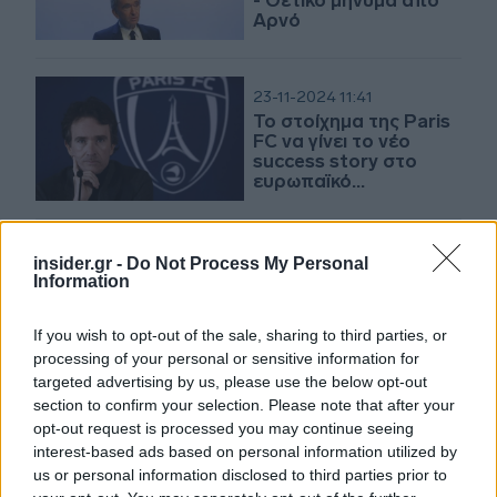
- Θετικό μήνυμα από
Αρνό
23-11-2024 11:41
Το στοίχημα της Paris
FC να γίνει το νέο
success story στο
ευρωπαϊκό
ποδόσφαιρο
25-10-2024 18:31
insider.gr -
Do Not Process My Personal
Αμείλικτο το 2024 για
Information
τρεις
δισεκατομμυριούχους
If you wish to opt-out of the sale, sharing to third parties, or
της Γαλλίας - Πώς
processing of your personal or sensitive information for
έχασαν 58 δισ.
δολάρια
targeted advertising by us, please use the below opt-out
section to confirm your selection. Please note that after your
10-10-2024 11:14
opt-out request is processed you may continue seeing
Μπερνάρ Αρνό και
interest-based ads based on personal information utilized by
Red Bull «μπαίνουν»
us or personal information disclosed to third parties prior to
και στο γαλλικό