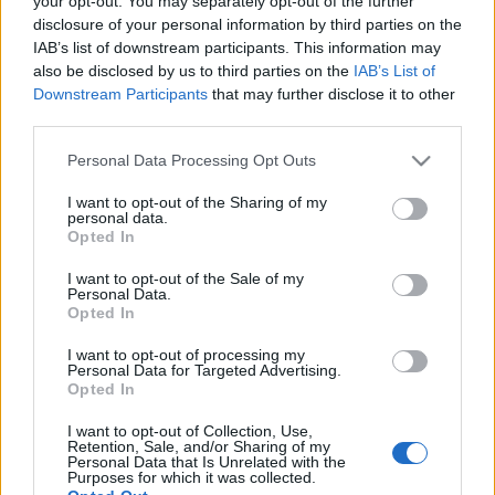
your opt-out. You may separately opt-out of the further
ποδόσφαιρο - Σε ποια
ομάδα επενδύουν
disclosure of your personal information by third parties on the
IAB’s list of downstream participants. This information may
also be disclosed by us to third parties on the
IAB’s List of
01-10-2024 15:26
Downstream Participants
that may further disclose it to other
Με 1,75 τρισ. δολάρια
third parties.
οι 10 πλουσιότεροι
άνδρες στον κόσμο
Please note that this website/app uses one or more Google
Personal Data Processing Opt Outs
τον Οκτώβριο - Η
services and may gather and store information including but
λίστα
not limited to your visit or usage behaviour. You may click to
I want to opt-out of the Sharing of my
personal data.
grant or deny consent to Google and its third-party tags to
Opted In
use your data for below specified purposes in below Google
27-09-2024 10:31
Τα μέτρα στήριξης
consent section.
I want to opt-out of the Sale of my
στην Κίνα έκαναν τον
Personal Data.
Αρνό πλουσιότερο
Opted In
I want to opt-out of processing my
Personal Data for Targeted Advertising.
Opted In
16-09-2024 07:20
Γιατί ο Γουόρεν
I want to opt-out of Collection, Use,
Μπάφετ δεν είναι ο
Retention, Sale, and/or Sharing of my
πλουσιότερος
Personal Data that Is Unrelated with the
Purposes for which it was collected.
άνθρωπος στη Γη