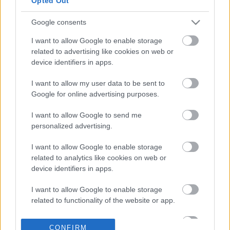
Opted Out
Google consents
29-08-2024 07:40
I want to allow Google to enable storage
SirDavis: Το
related to advertising like cookies on web or
ολοκαίνουργιο ουίσκι
device identifiers in apps.
δια χειρός Beyonce
I want to allow my user data to be sent to
Google for online advertising purposes.
25-07-2024 10:22
Ο Αρνό είναι ο
I want to allow Google to send me
μεγαλύτερος
personalized advertising.
«χαμένος»
δισεκατομμυριούχος
I want to allow Google to enable storage
του 2024
related to analytics like cookies on web or
device identifiers in apps.
24-07-2024 19:52
I want to allow Google to enable storage
16 δισ. δολάρια
related to functionality of the website or app.
κόστισε στον Μασκ η
καταβύθιση της Tesla
I want to allow Google to enable storage
CONFIRM