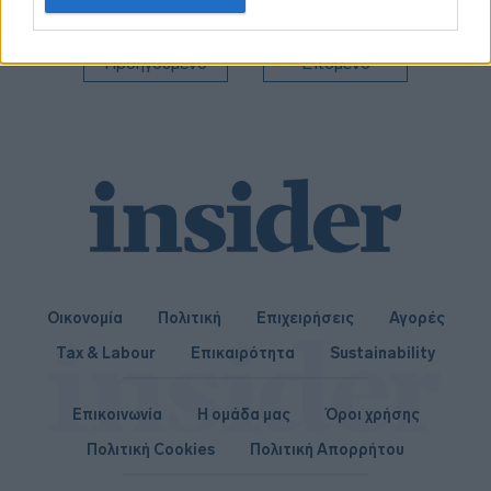
related to personalization.
I want to allow Google to enable storage
Προηγούμενο
Επόμενο
related to security, including authentication
functionality and fraud prevention, and other
user protection.
Οικονομία
Πολιτική
Επιχειρήσεις
Αγορές
Tax & Labour
Επικαιρότητα
Sustainability
Επικοινωνία
Η ομάδα μας
Όροι χρήσης
Πολιτική Cookies
Πολιτική Απορρήτου