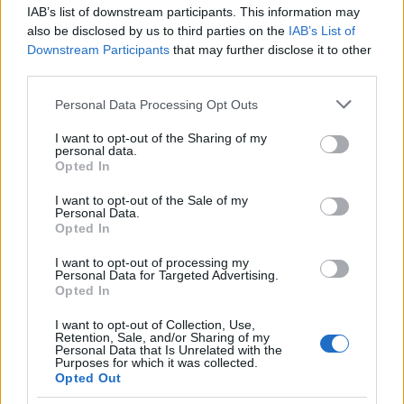
IAB’s list of downstream participants. This information may
also be disclosed by us to third parties on the
IAB’s List of
Downstream Participants
that may further disclose it to other
third parties.
Please note that this website/app uses one or more Google
Personal Data Processing Opt Outs
services and may gather and store information including but
not limited to your visit or usage behaviour. You may click to
I want to opt-out of the Sharing of my
personal data.
grant or deny consent to Google and its third-party tags to
Opted In
use your data for below specified purposes in below Google
consent section.
I want to opt-out of the Sale of my
Personal Data.
Opted In
I want to opt-out of processing my
Personal Data for Targeted Advertising.
Opted In
I want to opt-out of Collection, Use,
Retention, Sale, and/or Sharing of my
Personal Data that Is Unrelated with the
Purposes for which it was collected.
Opted Out