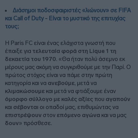
Διάσημοι ποδοσφαιριστές «λιώνουν» σε FIFA
και Call of Duty - Είναι το μυστικό της επιτυχίας
τους;
Η Paris FC είναι ένας ελάχιστα γνωστή που
έπαιξε για
τελευταία φορά στη Lique 1 τη
δεκαετία του 1970
. «Θα ήταν πολύ άσεμνο εκ
μέρους μας ακόμη να συγκριθούμε με την Παρί. Ο
πρώτος στόχος είναι να πάμε στην πρώτη
κατηγορία και να
ανεβούμε
, μετά να
κλιμακώσουμε
και μετά να φτιάξουμε έναν
όμορφο σύλλογο με καλές αξίες
που
αγαπούν
και
σέβονται
οι οπαδοί μας, επιθυμώντας να
επιστρέψουν
στον
επόμενο αγώνα
και να μας
δουν
» πρόσθεσε.