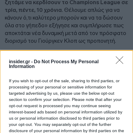
ζητάμε να κερδίσουν το Champions League σε
τρία, πέντε, 10 χρόνια
. Θέλουμε απλώς για να
κάνουν ό,τι καλύτερο μπορούν και να τα δώσουν
όλα στο γήπεδο» εξήγησε και συμπλήρωσε πως
αποκτάται νέα δυναμική μετά από τον πρόσφατο
διορισμό του Γιούργκεν Κλοπ ως προπονητή.
Πολλοί ισχυροί επιχειρηματικοί παράγοντες που
insider.gr -
Do Not Process My Personal
βλέπουν τις αθλητικές ομάδες υψηλού προφίλ ως
Information
ελκυστικές εξαγορές
και «
τρόπαια
», με τον
γόνο της ζάμπλουτης οικογένειας να το αρνείται
If you wish to opt-out of the sale, sharing to third parties, or
υπογραμμίζοντας πως «εάν θέλαμε κάτι τέτοιο,
processing of your personal or sensitive information for
targeted advertising by us, please use the below opt-out
θα είχαμε
ψάξει αλλού
. Σκοπεύουμε να
section to confirm your selection. Please note that after your
οικοδομήσουμε ένα project ανθεκτικότητας, που
opt-out request is processed you may continue seeing
θα διακρίνεται από τα χαρακτηριστικά της
interest-based ads based on personal information utilized by
σκληρής δουλειάς και θα δημιουργήσει μία ιστορία
us or personal information disclosed to third parties prior to
your opt-out. You may separately opt-out of the further
με όμορφες αξίες», κατέληξε ο κροίσος.
disclosure of your personal information by third parties on the