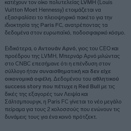
κατέχουν τον οίκο πολυτελείας
LVMH
(Louis
Vuitton Moet Hennessy) ετοιμάζεται να
εξασφαλίσει το πλειοψηφικό πακέτο για την
ιδιοκτησία της
Paris FC
, ανατρέποντας τα
δεδομένα στον ευρωπαϊκό, ποδοσφαιρικό κόσμο.
Ειδικότερα, ο
Αντουάν Αρνό
, γιος του CEO και
προέδρου της LVMH, Μπερνάρ Αρνό μιλώντας
στο CNBC επεσήμανε ότι η επένδυση στον
σύλλογο ήταν
συναισθηματική
και
δεν είχε
οικονομικά οφέλη
. Δεδομένου του
αθλητικού
success story που πέτυχε η Red Bull
με τις
δικές της εξαγορές των Λειψία και
Σάλτσμπουργκ, η Paris FC γίνεται το νέο μεγάλο
πείραμα για τους 2 κολοσσούς που ενώνουν τις
δυνάμεις τους για ένα κοινό πρότζεκτ.