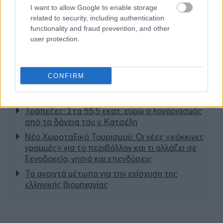
I want to allow Google to enable storage
related to security, including authentication
functionality and fraud prevention, and other
user protection.
CONFIRM
Διαβάζονται αυτή τη στιγμή
Τράπεζες: Στα 55,5 εκατ. ευρώ ο λογαριασμός
από τα δάνεια του ν. Κατσέλη
Νέο Χωροταξικό Τουρισμού: Οι νέες «κόκκινες
γραμμές» για το περιβάλλον και τι αλλάζει σε
ξενοδοχεία, νησιά και επενδύσεις
Τα ανοιχτά μέτωπα για την ενίσχυση της
ελληνικής βιομηχανίας