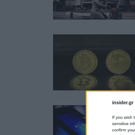
insider.gr
If you wish 
sensitive in
confirm you