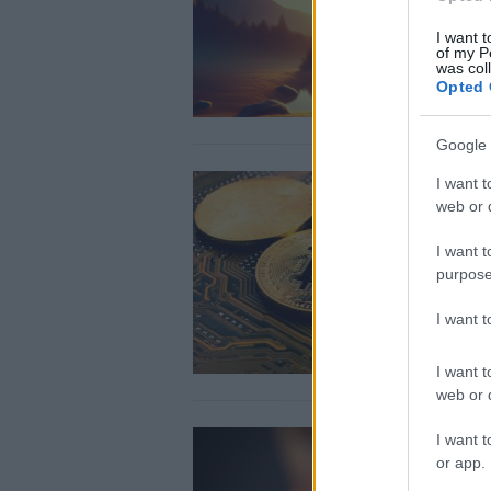
I want t
of my P
was col
Opted 
Google 
I want t
web or d
I want t
purpose
I want 
I want t
web or d
I want t
or app.