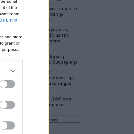
 personal
out of the
0
Flexopack: Στα 6,49 εκατ. ευρώ το
 downstream
μετοχικό κεφάλαιο μετά την
άσκηση stock options
B’s List of
3
Θεσσαλονίκη: Οι αλλαγές στις
λεωφορειακές γραμμές με την
er and store
επέκταση του Μετρό στην
to grant or
Καλαμαριά
ed purposes
3
Μπήτρος: Τροποποιήθηκε η
συμφωνία εξυγίανσης θυγατρικής
2
Ρωσικές επιθέσεις σε
πετρελαϊκές εγκαταστάσεις της
Naftogaz στο ανατολικό τμήμα
της Ουκρανίας
9
Εβδομαδιαία άνοδος 1,76% στο
ΧΑ - Νέα υπεραπόδοση στις
τράπεζες
0
Τι αναφέρει ο ΠΟΥ για τα
υποψήφια εμβόλια για την
αντιμετώπιση της νόσου Έμπολα