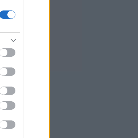
σε Κονγκό και Ουγκάντα
3
Προς χαμηλό 10ετίας η παραγωγή
ζάχαρης στην Ευρώπη
4
Επένδυση του EFA GROUP στη
Fractal - Ανάπτυξη αμυντικών
τεχνολογιών σε Ελλάδα και Κύπρο
3
Ο Τραμπ επιβάλλει δασμούς 15%
σε βασικά υλικά τσιπ για να
αντιμετωπίσει την Κίνα
9
H Ισπανία ζητά από την Ιταλία να
θέσει και πάλι σε ισχύ τη
Συμφωνία Σένγκεν έως 9
Αυγούστου
8
ΗΠΑ: Δικαστήριο διατάσσει την
άρση του «παγώματος» Τραμπ
στα αιολικά έργα
Σαουδική Αραβία: Η αμυντική
συμφωνία με Τουρκία και
Πακιστάν δεν συνδέεται με