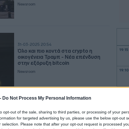
Newsroom
31-03-2025 20:54
19:15
Όλο και πιο κοντά στα crypto η
οικογένεια Τραμπ - Νέα επένδυση
στην εξόρυξη bitcoin
19:10
Newsroom
19:0
 -
Do Not Process My Personal Information
to opt-out of the sale, sharing to third parties, or processing of your per
21-11-2024 14:35
18:5
formation for targeted advertising by us, please use the below opt-out s
Κέρδη από crypto δίχως αγορά ή
r selection. Please note that after your opt-out request is processed y
πώληση - Οι 4 τρόποι