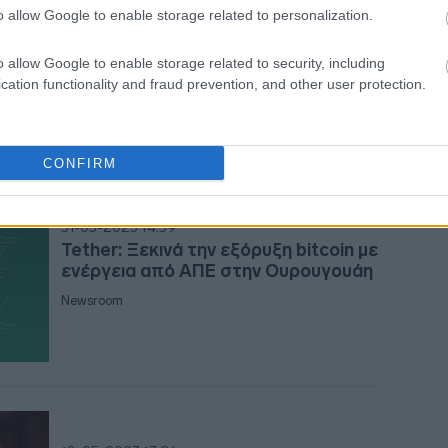
Παγκόσμια πρωτιά: Πληρώνει το
o allow Google to enable storage related to personalization.
ενοίκιό του σε Bitcoin - «Σταθμός»
17:13
για τα cryptos
o allow Google to enable storage related to security, including
cation functionality and fraud prevention, and other user protection.
16:54
CONFIRM
16:53
31-05-2023 14:59
Tether: Ξεκινά την εξόρυξη bitcoin με
16:4
ενέργεια από ΑΠΕ στην Ουρουγουάη
Newsroom
16:41
16:35