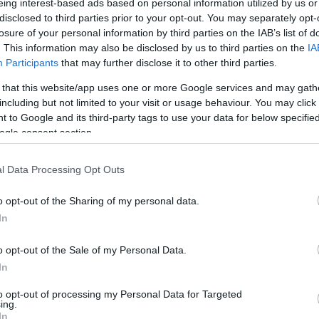
eing interest-based ads based on personal information utilized by us or
Χρήστος Δοντάς
disclosed to third parties prior to your opt-out. You may separately opt-
18:4
losure of your personal information by third parties on the IAB’s list of
. This information may also be disclosed by us to third parties on the
IA
Participants
that may further disclose it to other third parties.
18:3
 that this website/app uses one or more Google services and may gath
including but not limited to your visit or usage behaviour. You may click 
 to Google and its third-party tags to use your data for below specifi
21-07-2024 09:20
ogle consent section.
18:2
Διπλασίασε τον πλούτο του στην
φυλακή - Διαθέτει περιουσία 56 δισ.
ευρώ
l Data Processing Opt Outs
18:2
Newsroom
o opt-out of the Sharing of my personal data.
In
18:0
o opt-out of the Sale of my Personal Data.
In
18:0
to opt-out of processing my Personal Data for Targeted
07-06-2024 12:31
ing.
Απάτη 1 δισ. δολαρίων με crypto -
In