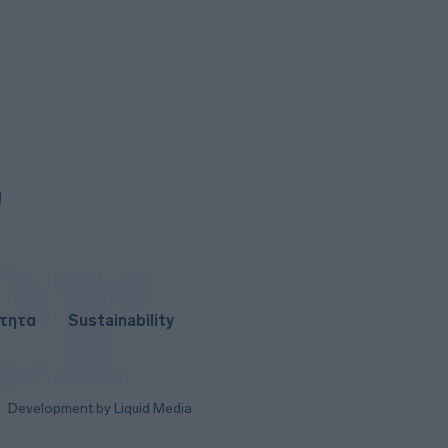
8
ΙΣΑ: Έκκληση για εντατικοποίηση
μέτρων κατά των κουνουπιών
λόγω αυξημένης κυκλοφορίας του
ιού Δυτικού Νείλου στην Αττική
Σε κατάσταση κινητοποίησης Red
Code αύριο Κρήτη, Χίος, Σάμος
και Ικαρία
ότητα
Sustainability
Development by Liquid Media