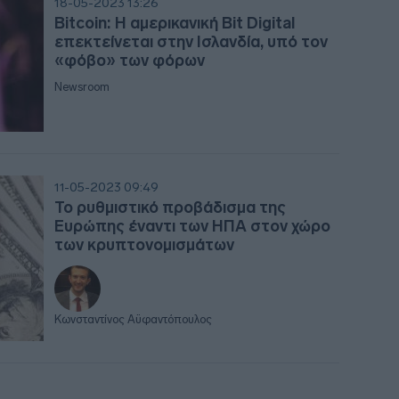
18-05-2023 13:26
Bitcoin: Η αμερικανική Bit Digital
16:2
επεκτείνεται στην Ισλανδία, υπό τον
«φόβο» των φόρων
16:11
Newsroom
16:0
11-05-2023 09:49
Το ρυθμιστικό προβάδισμα της
15:50
Ευρώπης έναντι των ΗΠΑ στον χώρο
των κρυπτονομισμάτων
15:39
Κωνσταντίνος Αϋφαντόπουλος
15:3