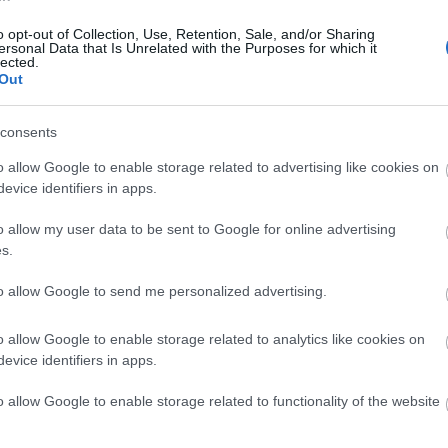
Πώς αποκαλύφθηκε
o opt-out of Collection, Use, Retention, Sale, and/or Sharing
17:5
Newsroom
ersonal Data that Is Unrelated with the Purposes for which it
lected.
Out
17:3
consents
17:3
o allow Google to enable storage related to advertising like cookies on
evice identifiers in apps.
09-03-2024 17:54
Bitcoin: Η άνοδος της τιμής φέρνει
o allow my user data to be sent to Google for online advertising
17:2
αύξηση της κατανάλωσης ενέργειας
s.
για mining
Newsroom
to allow Google to send me personalized advertising.
17:2
o allow Google to enable storage related to analytics like cookies on
evice identifiers in apps.
17:15
o allow Google to enable storage related to functionality of the website
18-01-2024 07:16