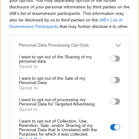
your opt-out. You may separately opt-out of the further
αυξηθεί – Η
φορολογική
disclosure of your personal information by third parties on the
μεταρρύθμιση
IAB’s list of downstream participants. This information may
ενθαρρύνει μόνιμα την
also be disclosed by us to third parties on the
IAB’s List of
08-09-2025 09:19
παραγωγή
Downstream Participants
that may further disclose it to other
Μ. Aργυρού: Τα μέτρα
third parties.
της ΔΕΘ καλύπτουν
πάνω από 4 εκατ.
Please note that this website/app uses one or more Google
Personal Data Processing Opt Outs
φορολογούμενους
services and may gather and store information including but
not limited to your visit or usage behaviour. You may click to
I want to opt-out of the Sharing of my
personal data.
grant or deny consent to Google and its third-party tags to
Opted In
03-07-2025 11:18
use your data for below specified purposes in below Google
Αργυρού: Αύξηση των
consent section.
I want to opt-out of the Sale of my
επενδύσεων, ενίσχυση
Personal Data.
της παραγωγικότητας
Opted In
τα δύο μεγάλα
στοιχήματα
I want to opt-out of processing my
Personal Data for Targeted Advertising.
Opted In
17-06-2025 17:36
Αργυρού: Τα 3
I want to opt-out of Collection, Use,
«σημεία-κλειδιά» για
Retention, Sale, and/or Sharing of my
δημογραφικό και
Personal Data that Is Unrelated with the
Purposes for which it was collected.
γήρανση πληθυσμού -