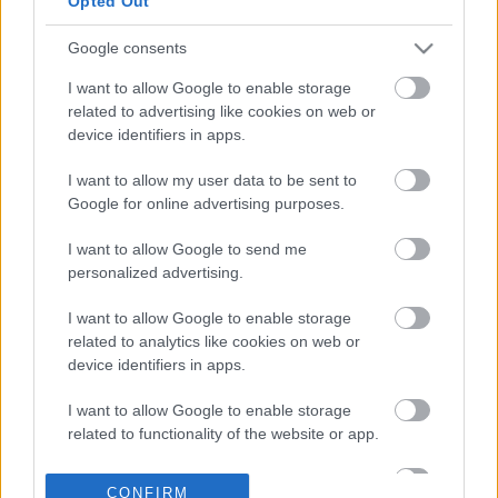
Opted Out
Ο ρόλος του κλάδου
της υγείας
Google consents
19-04-2025 10:54
Aργυρού: Ψήφος
I want to allow Google to enable storage
εμπιστοσύνης στην
related to advertising like cookies on web or
ελληνική οικονομία η
device identifiers in apps.
αναβάθμιση της S&P -
Έρχονται χαμηλότερα
I want to allow my user data to be sent to
επιτόκια δανεισμού
Google for online advertising purposes.
10-04-2025 14:59
Αργυρού: Καινοτομία
I want to allow Google to send me
είναι και οι
personalized advertising.
μικρομεσαίες
επιχειρήσεις που
I want to allow Google to enable storage
αλλάζουν μοντέλο
related to analytics like cookies on web or
λειτουργίας
device identifiers in apps.
09-04-2025 17:52
Μιχ. Αργυρού: Γιατί
I want to allow Google to enable storage
αυξάνεται η ζήτηση
related to functionality of the website or app.
για ακίνητα - «Να μην
σκοτώσουμε» τη
I want to allow Google to enable storage
βραχυχρόνια μίσθωση
CONFIRM