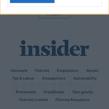
related to personalization.
I want to allow Google to enable storage
Επόμενο
related to security, including authentication
functionality and fraud prevention, and other
user protection.
Οικονομία
Πολιτική
Επιχειρήσεις
Αγορές
Tax & Labour
Επικαιρότητα
Sustainability
Επικοινωνία
Η ομάδα μας
Όροι χρήσης
Πολιτική Cookies
Πολιτική Απορρήτου