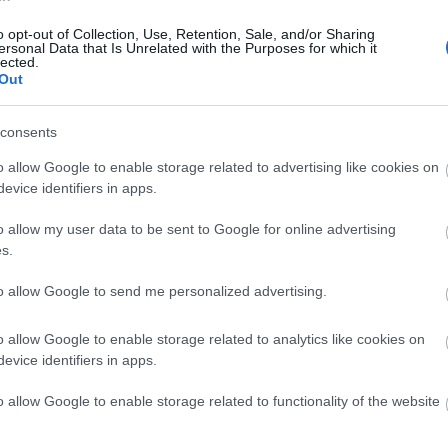
ευρώ τον χρόνο
o opt-out of Collection, Use, Retention, Sale, and/or Sharing
11:02
Ιωάννης Περουλάκης
ersonal Data that Is Unrelated with the Purposes for which it
lected.
Out
10:5
consents
o allow Google to enable storage related to advertising like cookies on
evice identifiers in apps.
10:5
25-06-2026 19:43
Ποιος θα «καλλιεργήσει» τη χώρα το
o allow my user data to be sent to Google for online advertising
2035;
10:4
s.
Ιωάννης Περουλάκης
to allow Google to send me personalized advertising.
10:4
o allow Google to enable storage related to analytics like cookies on
evice identifiers in apps.
o allow Google to enable storage related to functionality of the website
10:3
25-06-2026 10:03