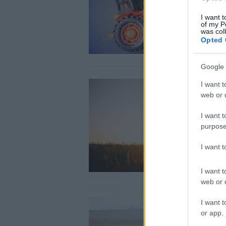
I want t
of my P
was col
Opted 
Google 
I want t
web or d
I want t
purpose
I want 
I want t
web or d
I want t
or app.