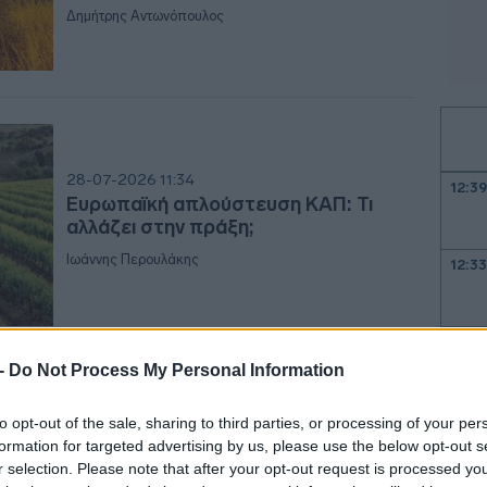
Δημήτρης Αντωνόπουλος
28-07-2026 11:34
12:3
Ευρωπαϊκή απλούστευση ΚΑΠ: Τι
αλλάζει στην πράξη;
Ιωάννης Περουλάκης
12:3
12:3
 -
Do Not Process My Personal Information
12:2
10-07-2026 16:00
to opt-out of the sale, sharing to third parties, or processing of your per
Κρ. Χάνσεν: Η Ελλάδα έχει λάβει
formation for targeted advertising by us, please use the below opt-out s
αποφασιστικά μέτρα για τη βελτίωση
r selection. Please note that after your opt-out request is processed y
12:2