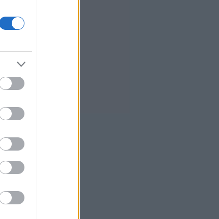
Γαλλία - Στο 8,3%
Allianz: Χειρότερη από την
αναμενόμενη πτώση κερδών
8,7%, αλλά διατηρεί τον ετήσιο
στόχο
8
Έμπολα: Τα επιβεβαιωμένα
κρούσματα ξεπέρασαν τα 4.000
στη ΛΔ Κονγκό
6
Χρηματιστήριο: Επιφυλακτικές
κινήσεις με το βλέμμα στο Ορμούζ
3
Τράπεζα Πειραιώς: «Ταύρος» η
Citi - Αυξάνει στα 11,40 ευρώ την
τιμή στόχο
0
ΣΤΑΣΥ: Στο 98% η ολοκλήρωση
της αντικατάστασης
σιδηροτροχιών στις Γραμμές 2 και
3 του Μετρό
9
Ήπια ανοδικά οι δείκτες στις
ευρωαγορές