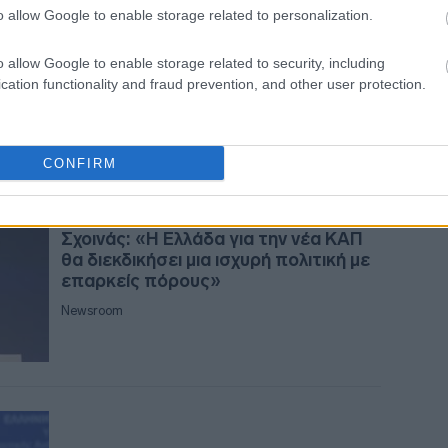
Πληρωμή Οικολογικών - Μέγιστο
10:2
o allow Google to enable storage related to personalization.
Πριμ, Ελάχιστοι Παραλήπτες
o allow Google to enable storage related to security, including
Ιωάννης Περουλάκης
cation functionality and fraud prevention, and other user protection.
10:1
CONFIRM
10:0
24-06-2026 16:54
Σχοινάς: «Η Ελλάδα για την νέα ΚΑΠ
θα διεκδικήσει μια ισχυρή πολιτική με
09:5
επαρκείς πόρους»
Newsroom
09:4
09:4