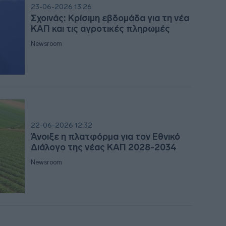
09:2
23-06-2026 13:26
Σχοινάς: Κρίσιμη εβδομάδα για τη νέα
ΚΑΠ και τις αγροτικές πληρωμές
09:1
Newsroom
08:5
08:4
22-06-2026 12:32
Άνοιξε η πλατφόρμα για τον Εθνικό
Διάλογο της νέας ΚΑΠ 2028-2034
08:4
Newsroom
08:3
08:3