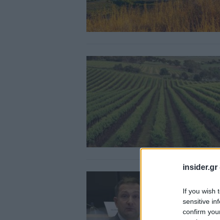
insider.gr
If you wish 
sensitive in
confirm you