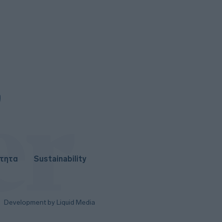
Β.Σ. Καρούλιας - Έπιασε τα 100
εκατ. ευρώ ο τζίρος
ότητα
Sustainability
Development by Liquid Media