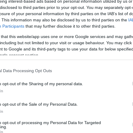
της διαχείρισης των πόρων της ΚΑΠ
eing interest-based ads based on personal information utilized by us or
disclosed to third parties prior to your opt-out. You may separately opt-
Newsroom
losure of your personal information by third parties on the IAB’s list of
12:0
. This information may also be disclosed by us to third parties on the
IA
Participants
that may further disclose it to other third parties.
 that this website/app uses one or more Google services and may gath
12:0
including but not limited to your visit or usage behaviour. You may click 
 to Google and its third-party tags to use your data for below specifi
06-07-2026 08:15
ogle consent section.
Σχέδια Βελτίωσης: Έτοιμα
12:01
μηχανήματα, «παγωμένες»
παραγγελίες
l Data Processing Opt Outs
Ιωάννης Περουλάκης
o opt-out of the Sharing of my personal data.
11:43
In
o opt-out of the Sale of my Personal Data.
11:32
In
to opt-out of processing my Personal Data for Targeted
30-06-2026 17:36
ing.
11:16
ΚΑΠ 2028-2034: Περικοπή 600 εκατ.
In