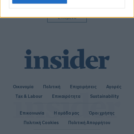
related to personalization.
τραπέζι
I want to allow Google to enable storage
Επόμενο
related to security, including authentication
functionality and fraud prevention, and other
user protection.
Οικονομία
Πολιτική
Επιχειρήσεις
Αγορές
Tax & Labour
Επικαιρότητα
Sustainability
Επικοινωνία
Η ομάδα μας
Όροι χρήσης
Πολιτική Cookies
Πολιτική Απορρήτου