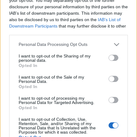
your opt-out. You may separately opt-out of the further
οικογένειες με παιδιά
disclosure of your personal information by third parties on the
IAB’s list of downstream participants. This information may
also be disclosed by us to third parties on the
IAB’s List of
Downstream Participants
that may further disclose it to other
30-04-2026 09:00
third parties.
Fuel Pass: Τέλος
χρόνου για τις αιτήσεις
Please note that this website/app uses one or more Google
Personal Data Processing Opt Outs
services and may gather and store information including but
not limited to your visit or usage behaviour. You may click to
I want to opt-out of the Sharing of my
personal data.
grant or deny consent to Google and its third-party tags to
Opted In
29-04-2026 15:28
use your data for below specified purposes in below Google
Fuel Pass: Τελευταία
consent section.
I want to opt-out of the Sale of my
ευκαιρία για την
Personal Data.
επιδότηση καυσίμων -
Opted In
Λήγουν οι αιτήσεις
I want to opt-out of processing my
Personal Data for Targeted Advertising.
Opted In
25-04-2026 08:13
Fuel Pass, diesel και
I want to opt-out of Collection, Use,
καύσιμα: Πώς και για
Retention, Sale, and/or Sharing of my
πόσο «τρέχουν» οι
Personal Data that Is Unrelated with the
Purposes for which it was collected.
επιδοτήσεις