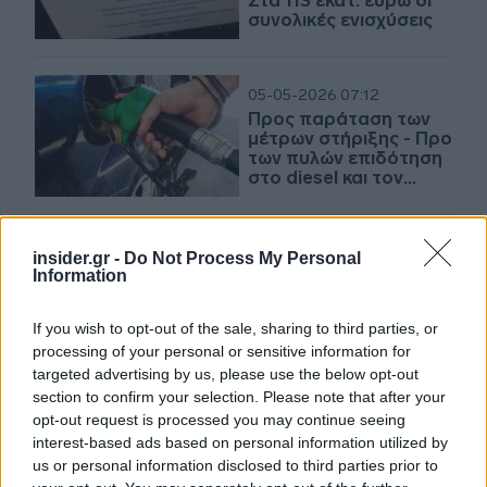
Στα 113 εκατ. ευρώ οι
συνολικές ενισχύσεις
05-05-2026 07:12
Προς παράταση των
μέτρων στήριξης - Προ
των πυλών επιδότηση
στο diesel και τον
Ιούνιο
04-05-2026 07:52
insider.gr -
Do Not Process My Personal
Fuel Pass: Πώς θα
Information
αξιοποιήσουν οι
δικαιούχοι την
If you wish to opt-out of the sale, sharing to third parties, or
επιδότηση
processing of your personal or sensitive information for
targeted advertising by us, please use the below opt-out
section to confirm your selection. Please note that after your
02-05-2026 08:14
opt-out request is processed you may continue seeing
Τα 3 νέα pass του
interest-based ads based on personal information utilized by
Ιουνίου και το έκτακτο
us or personal information disclosed to third parties prior to
επίδομα για τις