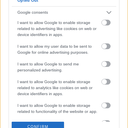
Opted Out
Google consents
23-04-2026 08:16
Fuel Pass: Μέχρι πότε
I want to allow Google to enable storage
ισχύει και τι γίνεται
related to advertising like cookies on web or
μετά τον Μάιο - Οι
device identifiers in apps.
κρίσιμες ημερομηνίες
για αιτήσεις και χρήση
I want to allow my user data to be sent to
Google for online advertising purposes.
19-04-2026 09:06
Ενεργειακή Κρίση: Πώς
I want to allow Google to send me
θα συμπληρωθεί το
personalized advertising.
παζλ των νέων μέτρων
στήριξης
I want to allow Google to enable storage
related to analytics like cookies on web or
device identifiers in apps.
17-04-2026 07:16
Τα μέτρα στήριξης
I want to allow Google to enable storage
που φέρνει το
related to functionality of the website or app.
υπερπλεόνασμα του
2025 - Τα σενάρια που
I want to allow Google to enable storage
βρίσκονται στο
CONFIRM