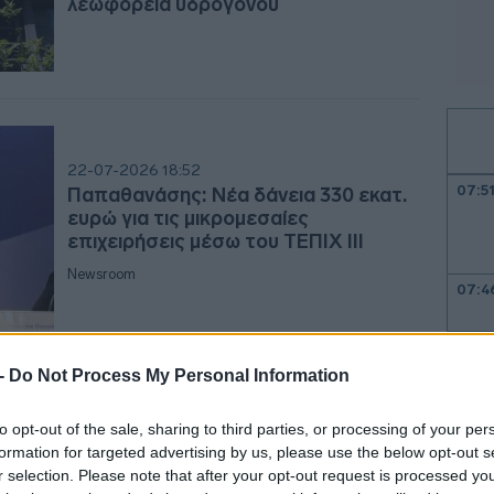
λεωφορεία υδρογόνου
22-07-2026 18:52
07:5
Παπαθανάσης: Νέα δάνεια 330 εκατ.
ευρώ για τις μικρομεσαίες
επιχειρήσεις μέσω του ΤΕΠΙΧ ΙΙΙ
Newsroom
07:4
07:3
 -
Do Not Process My Personal Information
07:2
to opt-out of the sale, sharing to third parties, or processing of your per
16-07-2026 07:07
formation for targeted advertising by us, please use the below opt-out s
Η άνεση στα διυλιστήρια - Οι ανάγκες
r selection. Please note that after your opt-out request is processed y