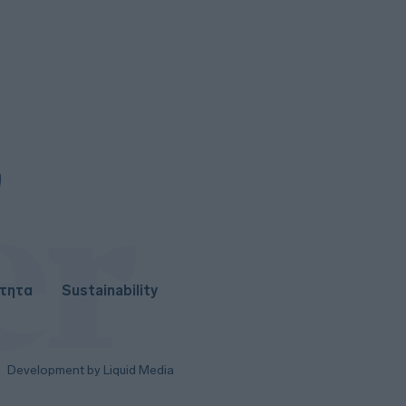
7
Ο ΟΤΕ στους δείκτες FTSE4Good
για 18η συνεχόμενη χρονιά
ότητα
Sustainability
Development by Liquid Media