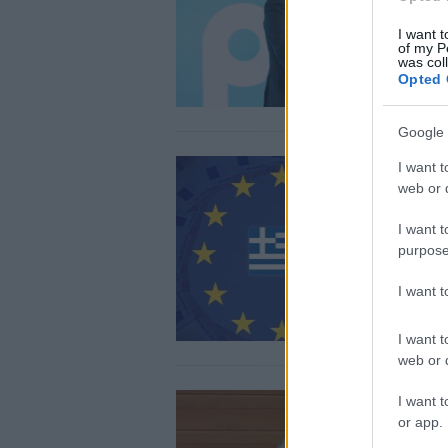
I want t
of my P
was col
Opted 
Google 
I want t
web or d
I want t
purpose
I want 
I want t
web or d
I want t
or app.