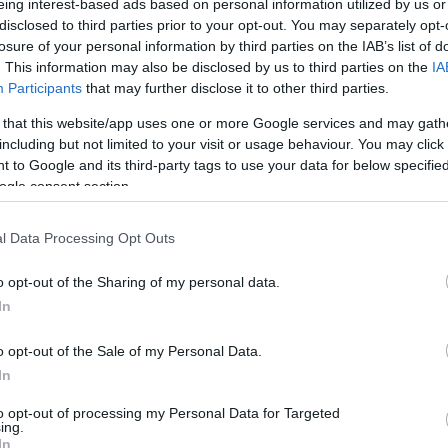
της ΔΕΘ - Στο 56% οι Γερμανοί
eing interest-based ads based on personal information utilized by us or
disclosed to third parties prior to your opt-out. You may separately opt-
07:1
losure of your personal information by third parties on the IAB’s list of
. This information may also be disclosed by us to third parties on the
IA
Participants
that may further disclose it to other third parties.
07:1
 that this website/app uses one or more Google services and may gath
including but not limited to your visit or usage behaviour. You may click 
 to Google and its third-party tags to use your data for below specifi
15-07-2026 11:31
ogle consent section.
Παπαθανάσης: Σημαντική επιτυχία η
23:5
Αξιολόγηση Πυλώνων για την Ελληνική
Αναπτυξιακή Τράπεζα
l Data Processing Opt Outs
Newsroom
o opt-out of the Sharing of my personal data.
23:5
In
23:4
o opt-out of the Sale of my Personal Data.
In
23:3
to opt-out of processing my Personal Data for Targeted
20-05-2026 07:00
ing.
Η επόμενη ημέρα του RRF - Πάει
In