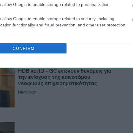
Μνημόνιο συνεργασίας ΒΕΘ - ΕΑΤ για
o allow Google to enable storage related to personalization.
στήριξη μικρομεσαίων επιχειρήσεων
o allow Google to enable storage related to security, including
Newsroom
21:3
cation functionality and fraud prevention, and other user protection.
21:15
CONFIRM
21:0
07-04-2026 14:00
HDB και ID - GC ενώνουν δυνάμεις για
την ενίσχυση της καινοτόμου
νεοφυούς επιχειρηματικότητας
20:5
Newsroom
20:4
20:3