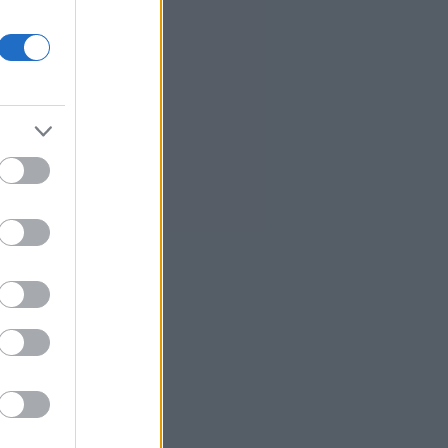
1
Απώλειες στη Wall Street λόγω
της αβεβαιότητας για το Ορμούζ
6
Ο Γκουτέρες ζητά άμεσο
τερματισμό των επιθέσεων κατά
αμάχων σε Ουκρανία και Ρωσία
3
Οι ελληνικές scale-ups
επιχειρήσεις στρέφονται στην
ανάπτυξη - Ποια είναι η
μεγαλύτερη πρόκληση
0
Γερμανία- δημοσκόπηση: Στο 28%
η AfD, επτά μονάδες μπροστά
από το CDU/CSU του Μερτς
6
Πτώση για τον χρυσό μετά το
υψηλό επτά εβδομάδων με φόντο
το Ιράν
0
Η Ρωσία έπληξε κόμβο
εφοδιασμού στην περιοχή του
Κιέβου με drones