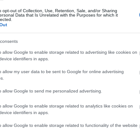
Βομβάη ο κ. Καραβίας - Μαθήματα
23:2
ΑΜΚ από την ΔΕΗ
o opt-out of Collection, Use, Retention, Sale, and/or Sharing
ersonal Data that Is Unrelated with the Purposes for which it
lected.
23:0
Out
consents
22:5
o allow Google to enable storage related to advertising like cookies on
evice identifiers in apps.
04-05-2026 12:38
Ταμείο Ανάκαμψης: Το κρίσιμο
o allow my user data to be sent to Google for online advertising
22:4
τελευταίο μίλι για 166 μεταρρυθμίσεις
s.
και έργα
Κώστας Κετσιετζής
to allow Google to send me personalized advertising.
22:2
o allow Google to enable storage related to analytics like cookies on
evice identifiers in apps.
22:1
o allow Google to enable storage related to functionality of the website
28-04-2026 11:53
21:52