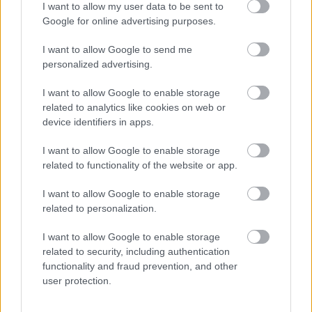
I want to allow my user data to be sent to
Google for online advertising purposes.
I want to allow Google to send me
personalized advertising.
Η ψηφιακή κάρτα χρησιμοποιείται αποκλειστικά
I want to allow Google to enable storage
για συναλλαγές με επιχειρήσεις που πληρούν
related to analytics like cookies on web or
σωρευτικά τις ακόλουθες προϋποθέσεις:
device identifiers in apps.
διαθέτουν φυσικά τερματικά αποδοχής καρτών
I want to allow Google to enable storage
(POS), δραστηριοποιούνται στους επιλέξιμους
related to functionality of the website or app.
κλάδους τουρισμού και μεταφορών και εδρεύουν
σε περιοχές των Δήμων Χίου και Κυθήρων με τους
I want to allow Google to enable storage
προβλεπόμενους ταχυδρομικούς κώδικες.
related to personalization.
I want to allow Google to enable storage
Η υλοποίηση της δράσης γίνεται από την Εθνικό
related to security, including authentication
Δίκτυο Υποδομών Τεχνολογίας και Έρευνας
functionality and fraud prevention, and other
user protection.
(ΕΔΥΤΕ Α.Ε.), υπό την εποπτεία του Υπουργείου
Ψηφιακής Διακυβέρνησης. Το πρόγραμμα θα