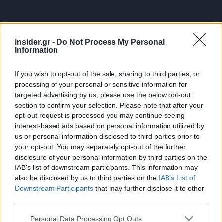
insider.gr -
Do Not Process My Personal
Ο συνολικός αριθμός των
δικαιούχων
ανέρχεται
Information
σε 3.000 για το «Chios Pass 2026» και σε 3.600
για το «Kythira Pass 2026».
If you wish to opt-out of the sale, sharing to third parties, or
processing of your personal or sensitive information for
targeted advertising by us, please use the below opt-out
Η υλοποίηση της δράσης θα πραγματοποιηθεί σε
section to confirm your selection. Please note that after your
δύο διακριτές φάσεις, την πρώτη κατά το
opt-out request is processed you may continue seeing
διάστημα Μαΐου - Ιουνίου 2026 και τη δεύτερη
interest-based ads based on personal information utilized by
κατά το διάστημα Σεπτεμβρίου - Οκτωβρίου
us or personal information disclosed to third parties prior to
your opt-out. You may separately opt-out of the further
2026, ενώ τυχόν αδιάθετα ποσά από την πρώτη
disclosure of your personal information by third parties on the
φάση θα μεταφερθούν στη δεύτερη.
IAB’s list of downstream participants. This information may
also be disclosed by us to third parties on the
IAB’s List of
Downstream Participants
that may further disclose it to other
third parties.
Please note that this website/app uses one or more Google
Personal Data Processing Opt Outs