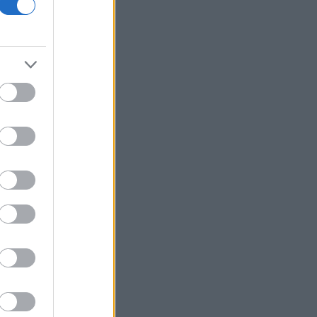
οικονομίας και οι κίνδυνοι της
επενδυτικής έκρηξης
ΕΛ.Α.Σ: «Η απροκάλυπτη ώσμωση
δικαστικής αρχής και εκτελεστικής
εξουσίας εκθέτει τη χώρα διεθνώς»
Δικαστικό μπλόκο στην αίθουσα χορού
του Τραμπ στο Λευκό Οίκο
Μπάρκιν (Fed): «Τα στοιχεία για την
αγορά εργασίας συμβαδίζουν με τις
πρόσφατες τάσεις»
Καταβλήθηκαν 33,58 εκατ. ευρώ σε
67.746 δικαιούχους για την αγορά
λιπασμάτων
Ευρωαγορές: Η καλύτερη εβδομάδα
από τα τέλη Ιουνίου - Σε νέα υψηλά ο
Stoxx 600
Κορυφώνεται η έξοδος των εκδρομέων
- Στο 100% η πληρότητα σε πολλά
δρομολόγια για Κυκλάδες