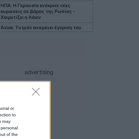
ΗΠΑ: Η Γερουσία ενέκρινε νέες
κυρώσεις σε βάρος της Ρωσίας -
Χαιρετίζει η Λάιεν
Axios: Το Ιράν αναμένει έγκριση του
Συμβουλίου Ασφαλείας για τη
συμφωνία ανοίγματος του Ορμούζ
Εβδομαδιαία κέρδη 7% για τον χρυσό
Ισπανία: Η αστυνομία εξάρθρωσε
δίκτυο διακινητών με κέρδη 24 εκατ.
ευρώ
ΔΕΘ - HELEXPO: Αναρτήθηκε ο
διαγωνισμός για την ανάπλαση των
204,6 εκατ. ευρώ
Σκέρτσος: «Το ΠΑΣΟΚ υποκαθιστά την
sonal or
οικονομική ανάλυση με πολιτική
ection to
προπαγάνδα»
ou may
Υπ. Παιδείας: 3,35 εκατ. ευρώ στο
 personal
Πανεπιστήμιο Κρήτης για το
out of the
στεγαστικό επίδομα των φοιτητών