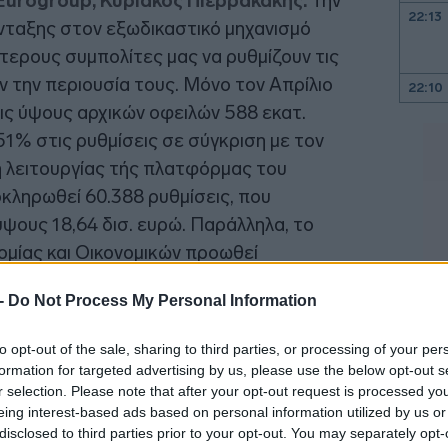
Eurogroup, Κυριάκος Πιερρακάκης.
Την
22:13
ένταξης στον εξωδικαστικό μηχανισμό
τερους συμπολίτες μας να ρυθμίζουν τις
 την περιουσία τους. Μόνο τον Απρίλιο
22:10
ις ύψους αρχικών οφειλών 588 εκατ.
51% στις ρυθμίσεις σε σύγκριση με τον
22:00
η λειτουργίας τής πλατφόρμας του
21:52
κληρωθεί 60.388 ρυθμίσεις, που
ύψους 18,64 δισ. ευρώ. Παράλληλα, το
ομίας και Οικονομικών προωθεί
21:46
ασίας για νοικοκυριά και επιχειρήσεις»,
 -
Do Not Process My Personal Information
21:39
to opt-out of the sale, sharing to third parties, or processing of your per
formation for targeted advertising by us, please use the below opt-out s
r selection. Please note that after your opt-out request is processed y
21:27
eing interest-based ads based on personal information utilized by us or
disclosed to third parties prior to your opt-out. You may separately opt-