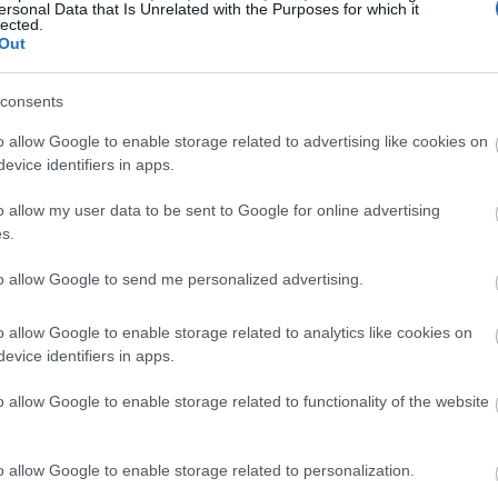
», υπογράμμισε ο κ. Μαρινάκης.
ersonal Data that Is Unrelated with the Purposes for which it
lected.
Out
19:45
τότητα αποδέσμευσης τραπεζικού
ί το 25% της οφειλής και έχει ρυθμιστεί
consents
ε και νέα ρύθμιση έως 72 δόσεων για
19:37
o allow Google to enable storage related to advertising like cookies on
υ 2023, που αφορά περισσότερα από 1,5
evice identifiers in apps.
ρόσωπα.
19:27
o allow my user data to be sent to Google for online advertising
s.
19:15
to allow Google to send me personalized advertising.
o allow Google to enable storage related to analytics like cookies on
19:10
evice identifiers in apps.
o allow Google to enable storage related to functionality of the website
19:06
o allow Google to enable storage related to personalization.