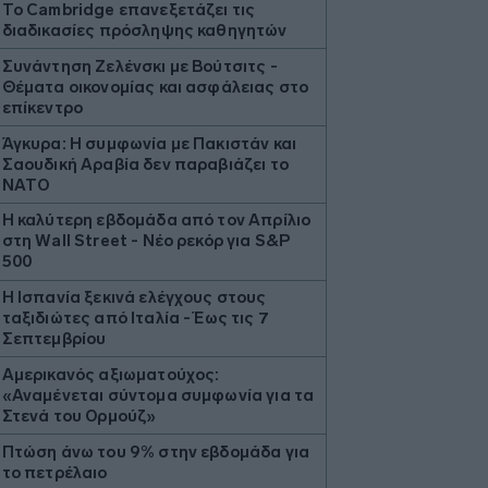
Το Cambridge επανεξετάζει τις
διαδικασίες πρόσληψης καθηγητών
Συνάντηση Ζελένσκι με Βούτσιτς -
Θέματα οικονομίας και ασφάλειας στο
επίκεντρο
Άγκυρα: Η συμφωνία με Πακιστάν και
Σαουδική Αραβία δεν παραβιάζει το
ΝΑΤΟ
Η καλύτερη εβδομάδα από τον Απρίλιο
στη Wall Street - Νέο ρεκόρ για S&P
500
Η Ισπανία ξεκινά ελέγχους στους
ταξιδιώτες από Ιταλία - Έως τις 7
Σεπτεμβρίου
Αμερικανός αξιωματούχος:
«Αναμένεται σύντομα συμφωνία για τα
Στενά του Ορμούζ»
Πτώση άνω του 9% στην εβδομάδα για
το πετρέλαιο