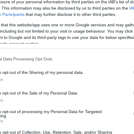
losure of your personal information by third parties on the IAB’s list of
. This information may also be disclosed by us to third parties on the
IA
21:11
Participants
that may further disclose it to other third parties.
 that this website/app uses one or more Google services and may gath
21:01
including but not limited to your visit or usage behaviour. You may click 
 to Google and its third-party tags to use your data for below specifi
ogle consent section.
20:42
l Data Processing Opt Outs
20:32
έργεια δεν έχει απολύτως καμία αξία από
o opt-out of the Sharing of my personal data.
In
20:19
o opt-out of the Sale of my Personal Data.
υποβάλουν αίτηση ρύθμισης στην
In
χανισμού θα μπορούν να διαχωρίζουν την
20:11
οιπη περιουσία τους. Επιπρόσθετα το όριο
to opt-out of processing my Personal Data for Targeted
ing.
ι από τα 10.000 στα 5.000 ευρώ
In
 σημαντικό αριθμό οφειλετών που μπορεί
20:00
o opt-out of Collection, Use, Retention, Sale, and/or Sharing