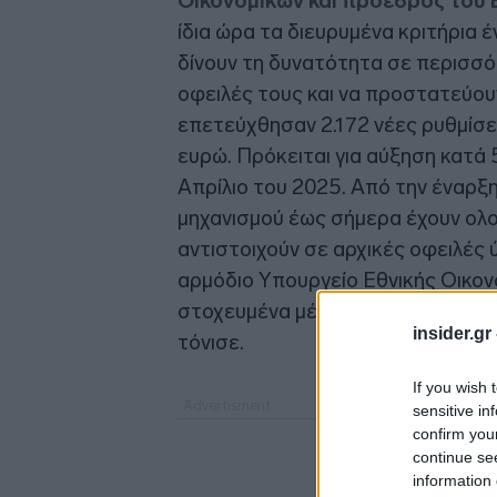
Οικονομικών και πρόεδρος του 
ίδια ώρα τα διευρυμένα κριτήρια 
δίνουν τη δυνατότητα σε περισσό
οφειλές τους και να προστατεύουν
επετεύχθησαν 2.172 νέες ρυθμίσε
ευρώ. Πρόκειται για αύξηση κατά 
Απρίλιο του 2025. Από την έναρξ
μηχανισμού έως σήμερα έχουν ολο
αντιστοιχούν σε αρχικές οφειλές 
αρμόδιο Υπουργείο Εθνικής Οικον
στοχευμένα μέτρα ευρύτερης προστ
insider.gr
τόνισε.
If you wish 
sensitive in
confirm you
continue se
information 