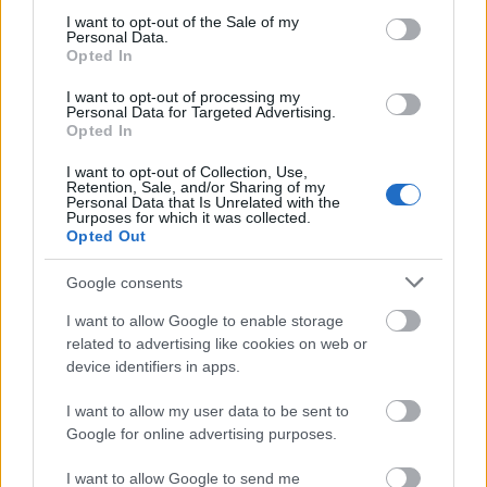
consent section.
I want to opt-out of the Sale of my
Personal Data.
Opted In
I want to opt-out of processing my
Personal Data for Targeted Advertising.
Opted In
I want to opt-out of Collection, Use,
Retention, Sale, and/or Sharing of my
Personal Data that Is Unrelated with the
Purposes for which it was collected.
Opted Out
Google consents
Διαβάζονται αυτή τη στιγμή
I want to allow Google to enable storage
Μεταβιβάσεις ακινήτων: Στο σκάνερ χιλιάδες
related to advertising like cookies on web or
συμβόλαια του 2025 για το πιστοποιητικό
device identifiers in apps.
ΕΝΦΙΑ
Σήμερα το κρίσιμο ραντεβού στο Μέγαρο
I want to allow my user data to be sent to
Μαξίμου για τη βιομηχανία
Google for online advertising purposes.
Πώς μπορείτε να βγείτε νωρίτερα στη σύνταξη
I want to allow Google to send me