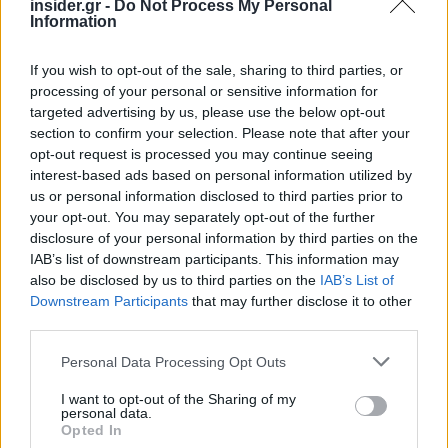
insider.gr -
Do Not Process My Personal
Information
If you wish to opt-out of the sale, sharing to third parties, or
processing of your personal or sensitive information for
targeted advertising by us, please use the below opt-out
section to confirm your selection. Please note that after your
opt-out request is processed you may continue seeing
interest-based ads based on personal information utilized by
us or personal information disclosed to third parties prior to
your opt-out. You may separately opt-out of the further
disclosure of your personal information by third parties on the
Πηγή: ΑΠΕ - ΜΠΕ
IAB’s list of downstream participants. This information may
also be disclosed by us to third parties on the
IAB’s List of
Ακολουθήστε το
insider.gr στο Google News
και μάθετε
Downstream Participants
that may further disclose it to other
πρώτοι όλες τις
ειδήσεις
από την Ελλάδα και τον κόσμο.
third parties.
Please note that this website/app uses one or more Google
Personal Data Processing Opt Outs
services and may gather and store information including but
not limited to your visit or usage behaviour. You may click to
I want to opt-out of the Sharing of my
personal data.
grant or deny consent to Google and its third-party tags to
Opted In
use your data for below specified purposes in below Google