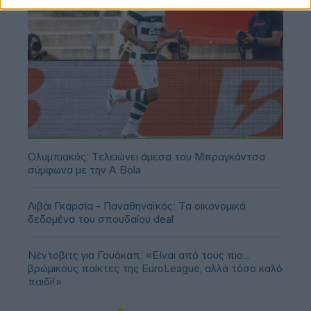
Ολυμπιακός: Τελειώνει άμεσα του Μπραγκάντσα
σύμφωνα με την A Bola
Λιβάι Γκαρσία - Παναθηναϊκός: Τα οικονομικά
δεδομένα του σπουδαίου deal
Νέντοβιτς για Γουόκαπ: «Είναι από τους πιο...
βρώμικους παίκτες της EuroLeague, αλλά τόσο καλό
παιδί!»