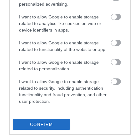
- Οι 3 κινήσεις που πρέπει να γίνουν εγκαίρως
personalized advertising.
I want to allow Google to enable storage
related to analytics like cookies on web or
device identifiers in apps.
TAGS:
Κώστας Σκρέκας
Μέση Ανατολή
I want to allow Google to enable storage
related to functionality of the website or app.
ΟΠΕΚΕΠΕ
Νέα Δημοκρατία (ΝΔ)
I want to allow Google to enable storage
related to personalization.
I want to allow Google to enable storage
BEST OF
INTERNET
related to security, including authentication
functionality and fraud prevention, and other
user protection.
CONFIRM