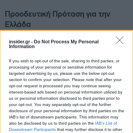
Προοδευτική Πρόταση για την
Ελλάδα
«Είναι μια πρόταση για μια προοδευτική χώρα που
insider.gr -
Do Not Process My Personal
Information
διαχειρίζεται τις προκλήσεις με ανθρωποκεντρικό
πρόσημο. Μέσα σε αυτές τις προκλήσεις
If you wish to opt-out of the sale, sharing to third parties, or
συμπεριλαμβάνεται προφανώς και το θέμα του
processing of your personal or sensitive information for
προσφυγικού, όπου συνεχίζουμε και διεκδικούμε
targeted advertising by us, please use the below opt-out
αναγκαστική αλληλεγγύη από την Ευρώπη και όχι η
section to confirm your selection. Please note that after your
opt-out request is processed you may continue seeing
Ελλάδα να γίνει από χώρα υποδοχής, χώρα
interest-based ads based on personal information utilized by
μόνιμης παραμονής για ένα τίμημα κατά κεφαλήν,
us or personal information disclosed to third parties prior to
το οποίο είναι το σχέδιο της κυβέρνησης και της
your opt-out. You may separately opt-out of the further
υπόλοιπης Ευρώπης. Αναφέρθηκα στα διάφορα
disclosure of your personal information by third parties on the
κοινωνικά ζητήματα που αντιμετωπίζει ο
IAB’s list of downstream participants. This information may
also be disclosed by us to third parties on the
IAB’s List of
ελληνικός λαός αυτή τη στιγμή. Πολλά από αυτά
Downstream Participants
that may further disclose it to other