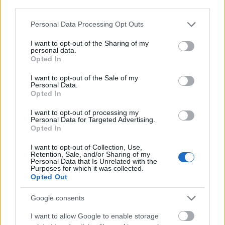
τα ζητήματα, όπως είναι το κόστος διαβίωσης,
third parties.
καθημερινότητας, στέγασης, υπάρχουν
Please note that this website/app uses one or more Google
Personal Data Processing Opt Outs
παρόμοιες προκλήσεις μεταξύ των αστικών
services and may gather and store information including but
κέντρων στην Αμερική και της Αθήνας και της
not limited to your visit or usage behaviour. You may click to
I want to opt-out of the Sharing of my
personal data.
Ελλάδας ευρύτερα.
grant or deny consent to Google and its third-party tags to
Opted In
use your data for below specified purposes in below Google
consent section.
I want to opt-out of the Sale of my
Υπάρχουν λύσεις και από τις ΗΠΑ και από την
Personal Data.
Ευρώπη που μπορούν να συμπτυχθούν με την
Opted In
κατάλληλη κυβερνητική παρέμβαση, σε ένα
I want to opt-out of processing my
αποτελεσματικό προοδευτικό πλάνο, το οποίο
Personal Data for Targeted Advertising.
Opted In
μπορεί να αντιπαρατεθεί στα ακροδεξιά
ένστικτα, το οποία και οι ΗΠΑ βιώνουν αυτή τη
I want to opt-out of Collection, Use,
Retention, Sale, and/or Sharing of my
στιγμή και σίγουρα η Ευρώπη βλέπει να
Personal Data that Is Unrelated with the
Purposes for which it was collected.
αναπτύσσονται με φόντο τις Ευρωεκλογές. 'Αρα
Opted Out
είναι πάρα πολύ σημαντικό το Δημοκρατικό κόμμα
στην Αμερική και σίγουρα το προοδευτικό κομμάτι
Google consents
του Δημοκρατικού κόμματος, να μπορεί να έχει μια
I want to allow Google to enable storage
επαφή με το μεγαλύτερο κόμμα της αριστεράς