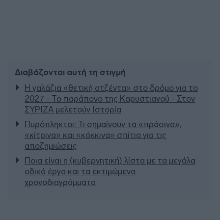
Διαβάζονται αυτή τη στιγμή
Η γαλάζια «θετική ατζέντα» στο δρόμο για το
2027 - Το παράπονο της Καρυστιανού - Στον
ΣΥΡΙΖΑ μελετούν Ιστορία
Πυρόπληκτοι: Τι σημαίνουν τα «πράσινα»,
«κίτρινα» και «κόκκινα» σπίτια για τις
αποζημιώσεις
Ποια είναι η (κυβερνητική) λίστα με τα μεγάλα
οδικά έργα και τα εκτιμώμενα
χρονοδιαγράμματα