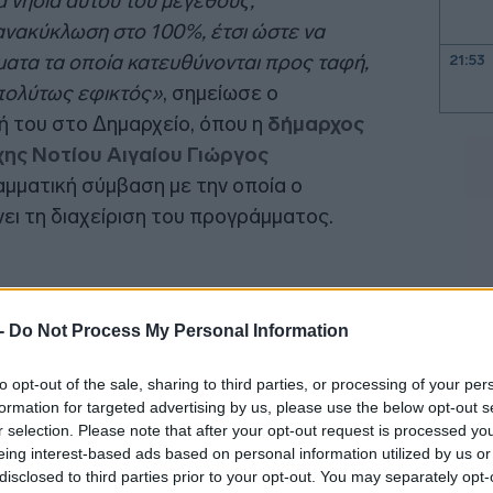
α νησιά αυτού του μεγέθους,
ανακύκλωση στο 100%, έτσι ώστε να
ματα τα οποία κατευθύνονται προς ταφή,
21:53
απολύτως εφικτός»
, σημείωσε ο
 του στο Δημαρχείο, όπου η
δήμαρχος
ης Νοτίου Αιγαίου Γιώργος
21:40
ματική σύμβαση με την οποία ο
ι τη διαχείριση του προγράμματος.
21:30
21:15
 -
Do Not Process My Personal Information
to opt-out of the sale, sharing to third parties, or processing of your per
21:03
formation for targeted advertising by us, please use the below opt-out s
r selection. Please note that after your opt-out request is processed y
eing interest-based ads based on personal information utilized by us or
20:53
disclosed to third parties prior to your opt-out. You may separately opt-