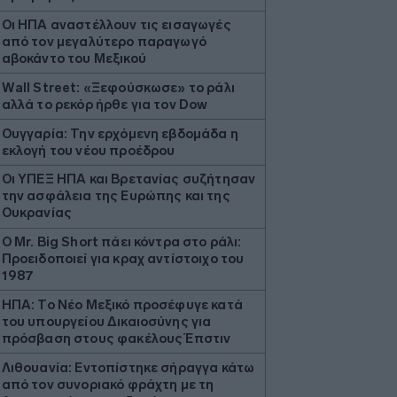
Οι ΗΠΑ αναστέλλουν τις εισαγωγές
από τον μεγαλύτερο παραγωγό
αβοκάντο του Μεξικού
Wall Street: «Ξεφούσκωσε» το ράλι
αλλά το ρεκόρ ήρθε για τον Dow
Ουγγαρία: Την ερχόμενη εβδομάδα η
εκλογή του νέου προέδρου
Οι ΥΠΕΞ ΗΠΑ και Βρετανίας συζήτησαν
την ασφάλεια της Ευρώπης και της
Ουκρανίας
O Mr. Big Short πάει κόντρα στο ράλι:
Προειδοποιεί για κραχ αντίστοιχο του
1987
ΗΠΑ: Το Νέο Μεξικό προσέφυγε κατά
του υπουργείου Δικαιοσύνης για
πρόσβαση στους φακέλους Έπστιν
Λιθουανία: Εντοπίστηκε σήραγγα κάτω
από τον συνοριακό φράχτη με τη