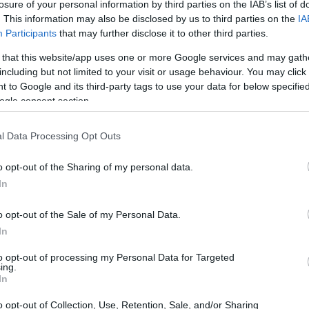
losure of your personal information by third parties on the IAB’s list of
. This information may also be disclosed by us to third parties on the
IA
Participants
that may further disclose it to other third parties.
20:40
 that this website/app uses one or more Google services and may gath
including but not limited to your visit or usage behaviour. You may click 
τική πρωτοβουλία, η οποία δημιουργεί κι
20:23
 to Google and its third-party tags to use your data for below specifi
ενο, αλλά κυρίως θέλω να τονίσω την πολύ
ogle consent section.
δω -και αποδίδουμε συνολικά στην
20:15
l Data Processing Opt Outs
α οποία κάνουν την κυκλική οικονομία
οτάκης.
o opt-out of the Sharing of my personal data.
20:14
In
ημαρχείο έγινε μία επισκόπηση των έργων
o opt-out of the Sale of my Personal Data.
 πρωθυπουργός είχε την ευκαιρία να δει το
20:03
In
σης Πελατών, το οποίο συστεγάζεται με
to opt-out of processing my Personal Data for Targeted
ing.
In
19:53
o opt-out of Collection, Use, Retention, Sale, and/or Sharing