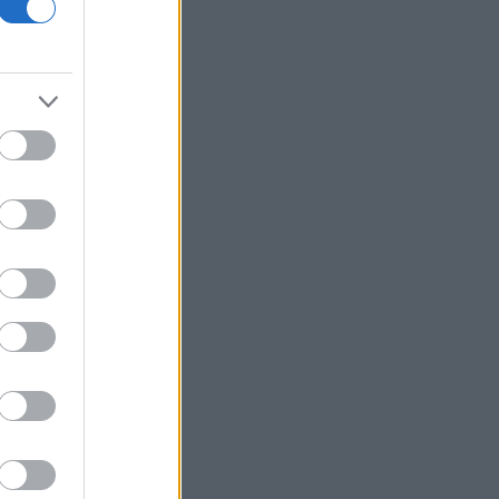
Viohalco: Στα 4,3 δισ. ευρώ ο τζίρος
εξαμήνου, αύξηση 14% - «Άλμα» 62%
στα κέρδη προ φόρων
Fitch: Ο κίνδυνος διόρθωσης στην AI
απειλεί οικονομία και αγορές
Επιφυλακτικό ρεκόρ στις ευρωαγορές
με το βλέμμα στις διαπραγματεύσεις
ΗΠΑ-Ιράν
Τρεις συλλήψεις σε Τρίκαλα, Ανατολική
Αττική και Πρέβεζα για πρόκληση
πυρκαγιάς και παραβάσεις
πυροπροστασίας
Ιράν: Συμφώνησε με το Ομάν για τις
συντεταγμένες της διαδρομής μέσω
των Στενών του Ορμούζ
Flexopack: Από 7 Αυγούστου η
διαπραγμάτευση των 82.400 νέων
μετοχών