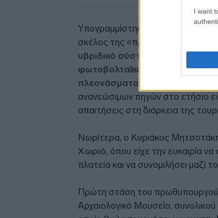
I want t
authenti
Υπογραμμίστηκε ακόμα ότι η Τήλος
σκέλος της «πράσινης» ενέργειας
υβριδικό σύστημα παραγωγής η
φωτοβολταϊκό πάρκο και αφετ
πλεονάσματος σε μπαταρίες
, μ
ανανεώσιμων πηγών στο ετήσιο εν
απαιτήσεις στη διάρκεια της τουρ
Νωρίτερα, ο Κυριάκος Μητσοτάκ
Χωριό
, όπου είχε την ευκαιρία ν
πλατεία και να συνομιλήσει μαζί το
Πρώτη στάση του πρωθυπουργού σ
Αρχαιολογικό Μουσείο, συνολικού