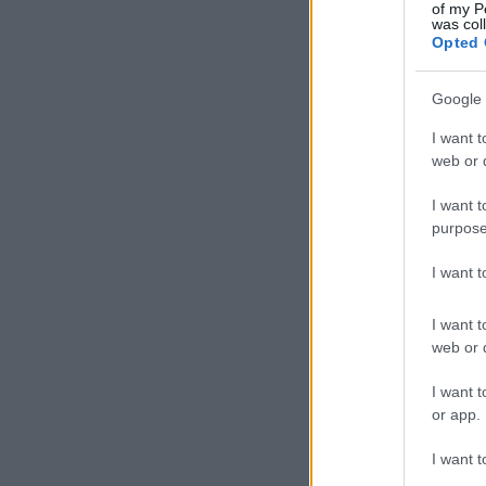
of my P
was col
Opted 
Google 
I want t
web or d
I want t
purpose
I want 
I want t
web or d
I want t
or app.
I want t