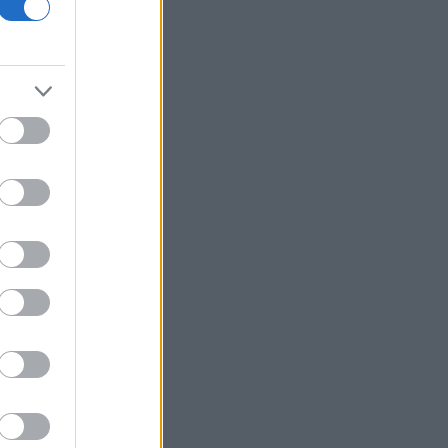
Υπ. Παιδείας: Στεγαστικό επίδομα
ύψους 2,3 εκατ. ευρώ σε 1.120
φοιτητές του Πανεπιστημίου
Θεσσαλίας
Υεμένη: Νέα φονική επίθεση των Χούθι
μέσα σε δύο ημέρες
ΥΠΑΑΤ: Επιπλέον 12,5 εκατ. ευρώ στις
Περιφέρειες για την ενίσχυση της
βιοασφάλειας
Ακίνητα - Αθήνα: Οι τιμές και τα ειδικά
χαρακτηριστικά σε περιοχές του
ιστορικού - εμπορικού κέντρου
ΗΠΑ: Χάθηκαν 23.000 θέσεις εργασίας
τον Ιούλιο - Σημάδια επιδείνωσης στην
αγορά εργασίας
Διεθνή μέσα της Ιταλίας
ανακαλύπτουν τη διαχρονική γοητεία
της Σύρου
Τραμπ: Τα επιτόκια πρέπει να