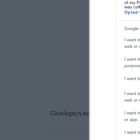
of my P
was col
Opted 
Google 
I want t
web or d
I want t
purpose
I want 
I want t
web or d
Ολόκληρη η ανάρτηση του κ. Πιερρ
I want t
or app.
I want t