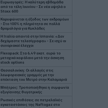
Ευρωαγορές: Η καλύτερη εβδομάδα
από τα τέλη Ιουνίου - Σε νέα υψηλά ο
Stoxx 600
Κορυφώνεται η έξοδος των εκδρομέων
- Στο 100% η πληρότητα σε πολλά
δρομολόγια για Κυκλάδες
Η Ιταλία απαντά στην Ισπανία: «Δεν
δεχόμαστε τελεσίγραφα» - Σε ισχύ οι
συνοριακοί έλεγχοι
Flexopack: Στα 6,49 εκατ. ευρώ το
μετοχικό κεφάλαιο μετά την άσκηση
stock options
Θεσσαλονίκη: Οι αλλαγές στις
λεωφορειακές γραμμές με την
επέκταση του Μετρό στην Καλαμαριά
Μπήτρος: Τροποποιήθηκε η συμφωνία
εξυγίανσης θυγατρικής
Ρωσικές επιθέσεις σε πετρελαϊκές
εγκαταστάσεις της Naftogaz στο