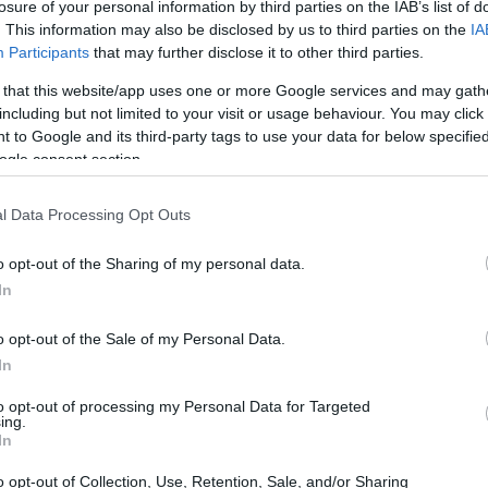
l media του αρχηγού της αξιωματικής
losure of your personal information by third parties on the IAB’s list of
. This information may also be disclosed by us to third parties on the
IA
ν υπευθυνότητα αντί για πυροτεχνήματα"
17:15
Participants
that may further disclose it to other third parties.
ντας, ταυτόχρονα, πως «η προετοιμασία
 that this website/app uses one or more Google services and may gath
κευμάτων και Αθλητισμού βρίοσκεται σε
including but not limited to your visit or usage behaviour. You may click 
17:13
ι: «Η λύση που επελέγη για τους δύο
 to Google and its third-party tags to use your data for below specifi
ική. Αμέσως μετά την επίσκεψη του
ogle consent section.
άκη στο ακριτικό νησί, τον Ιανουάριο
16:54
l Data Processing Opt Outs
πό τις αρμόδιες υπηρεσίες ώστε να
ραφούν σε σχολική μονάδα και να μην τεθεί
o opt-out of the Sharing of my personal data.
ην επόμενη τάξη. Σε επικοινωνία με την
16:53
In
μετά την επίσκεψη, δόθηκε η λύση οι
o opt-out of the Sale of my Personal Data.
ιδίαν διδασκαλία υπό την επίβλεψη του
16:47
In
ς, στο οποίο δίνουν εξετάσεις.
σε επικοινωνία μαζί τους προκειμένου να
to opt-out of processing my Personal Data for Targeted
ing.
».
16:41
In
o opt-out of Collection, Use, Retention, Sale, and/or Sharing