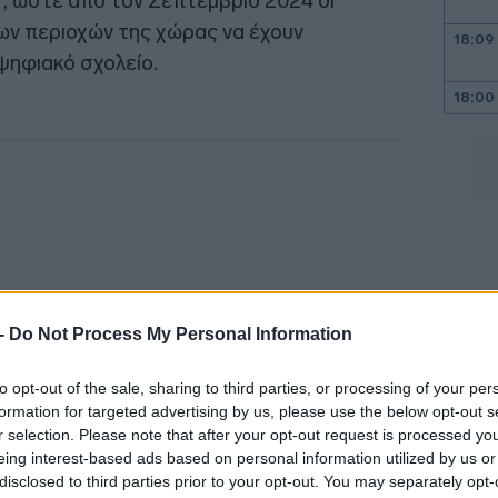
, ώστε από τον Σεπτέμβριο 2024 οι
ν περιοχών της χώρας να έχουν
18:09
ηφιακό σχολείο.
18:00
17:53
17:34
17:33
 -
Do Not Process My Personal Information
to opt-out of the sale, sharing to third parties, or processing of your per
17:29
formation for targeted advertising by us, please use the below opt-out s
r selection. Please note that after your opt-out request is processed y
eing interest-based ads based on personal information utilized by us or
17:28
ύ σοβαρά για να αποτελούν αντικείμενο
disclosed to third parties prior to your opt-out. You may separately opt-