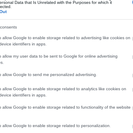
16:35
ersonal Data that Is Unrelated with the Purposes for which it
lected.
Out
consents
16:23
o allow Google to enable storage related to advertising like cookies on
16:11
evice identifiers in apps.
o allow my user data to be sent to Google for online advertising
s.
16:00
to allow Google to send me personalized advertising.
15:50
o allow Google to enable storage related to analytics like cookies on
evice identifiers in apps.
15:39
ακάκη έχει ως εξής:
o allow Google to enable storage related to functionality of the website
o allow Google to enable storage related to personalization.
15:30