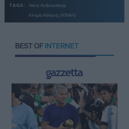
TAGS:
Νίκος Ανδρουλάκης
Κίνημα Αλλαγής (ΚΙΝΑΛ)
BEST OF
INTERNET