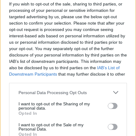
If you wish to opt-out of the sale, sharing to third parties, or
processing of your personal or sensitive information for
Επεσήμανε ότι «το νέο είναι η δημοκρατική
targeted advertising by us, please use the below opt-out
λειτουργία μιας κυβέρνησης και ο θάνατος του
section to confirm your selection. Please note that after your
opt-out request is processed you may continue seeing
πελατειακού κράτους. Δεν τα βιώνει αυτά ο
interest-based ads based on personal information utilized by
ελληνικός λαός σήμερα. Το πελατειακό κράτος, η
us or personal information disclosed to third parties prior to
αδιαφάνεια και η εξουσία από μια κλειστή ομάδα
your opt-out. You may separately opt-out of the further
διακυβέρνησης είναι το χθες και αυτό είναι η ΝΔ.
disclosure of your personal information by third parties on the
Μητσοτάκης και Τσίπρας είχαν καλομαθει να
IAB’s list of downstream participants. This information may
also be disclosed by us to third parties on the
IAB’s List of
βολεύονται ο ένας με τον άλλον. Ο κ. Μητσοτάκης
Downstream Participants
that may further disclose it to other
να λέει: μην φεύγετε από το μαντρί, έρχεται ο
third parties.
Τσίπρας. Ο κ. Τσίπρας να αντιτείνει: ελάτε πίσω,
Please note that this website/app uses one or more Google
Personal Data Processing Opt Outs
δείτε τον Μητσοτάκη και τη Δεξιά. Αυτό είναι ένα
services and may gather and store information including but
καταστροφικό ταγκό για τον ελληνικό λαό.»
not limited to your visit or usage behaviour. You may click to
I want to opt-out of the Sharing of my
personal data.
grant or deny consent to Google and its third-party tags to
Opted In
use your data for below specified purposes in below Google
consent section.
I want to opt-out of the Sale of my
Personal Data.
Opted In