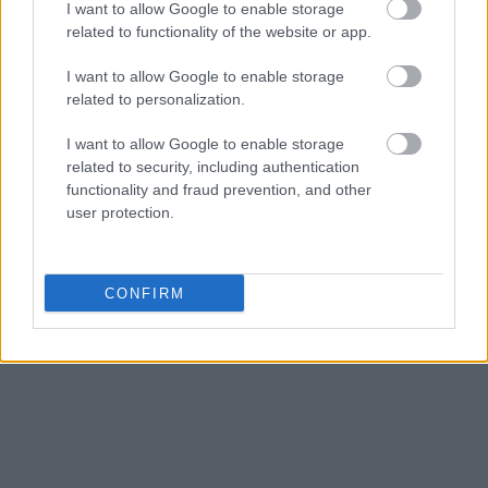
I want to allow Google to enable storage
Υπενθυμίζεται πως όπως δήλωσε
ο
related to functionality of the website or app.
αναπληρωτής υπουργός Εθνικής Οικονομίας και
I want to allow Google to enable storage
Οικονομικών, Νίκος Παπαθανάσης, στο insider.gr
related to personalization.
η χώρα μας ετοιμάζεται να υποβάλλει τις
επόμενες ημέρες το αίτημα για την τέταρτη δόση
I want to allow Google to enable storage
του δανειακού σκέλους και θα ακολουθήσει στα
related to security, including authentication
functionality and fraud prevention, and other
τέλη του μήνα το τέταρτο αίτημα για το σκέλος
user protection.
επιχορηγήσεων.
CONFIRM