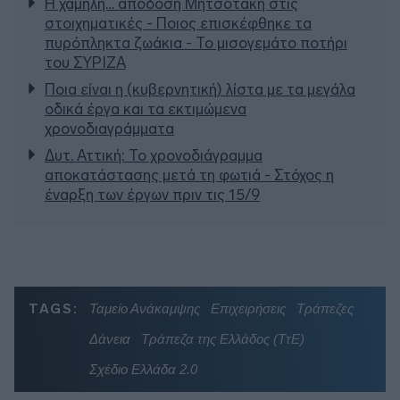
Η χαμηλή… απόδοση Μητσοτάκη στις
στοιχηματικές - Ποιος επισκέφθηκε τα
πυρόπληκτα ζωάκια - Το μισογεμάτο ποτήρι
του ΣΥΡΙΖΑ
Ποια είναι η (κυβερνητική) λίστα με τα μεγάλα
οδικά έργα και τα εκτιμώμενα
χρονοδιαγράμματα
Δυτ. Αττική: Το χρονοδιάγραμμα
αποκατάστασης μετά τη φωτιά - Στόχος η
έναρξη των έργων πριν τις 15/9
TAGS:
Ταμείο Ανάκαμψης
Επιχειρήσεις
Τράπεζες
Δάνεια
Τράπεζα της Ελλάδος (ΤτΕ)
Σχέδιο Ελλάδα 2.0