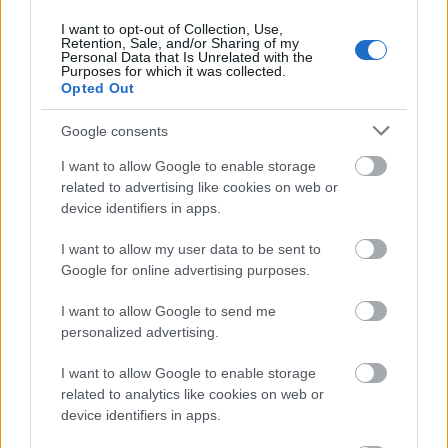
I want to opt-out of Collection, Use,
Retention, Sale, and/or Sharing of my
Personal Data that Is Unrelated with the
Purposes for which it was collected.
Opted Out
Google consents
I want to allow Google to enable storage
related to advertising like cookies on web or
Σημειώνεται ακόμη στην έκθεση πως όσον αφορά
device identifiers in apps.
την απορρόφηση των πόρων του Μηχανισμού
I want to allow my user data to be sent to
Ανάκαμψης και Ανθεκτικότητας, μέχρι στιγμής
η
Google for online advertising purposes.
Ελλάδα συνεχίζει να συγκαταλέγεται στους
πρωτοπόρους της ΕΕ,
καθώς είναι από τις λίγες
I want to allow Google to send me
personalized advertising.
χώρες που έχουν εισπράξει τρεις δόσεις
επιχορηγήσεων και δανείων μετά την ολοκλήρωση
I want to allow Google to enable storage
του 26% των συμφωνημένων στόχων/οροσήμων
related to analytics like cookies on web or
του προγράμματός της.
device identifiers in apps.