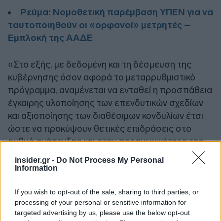
Ρεύμα: Νομοθετική παρέμβαση ΥΠΕΝ για να
ταυτοποιηθούν οι «ορφανοί» μετρητές –
Εμπλοκή της ΑΑΔΕ
«Στο εξής, με δεδομένη και τη δέσμευση της
κυβέρνησης όσον αφορά το μεταρρυθμιστικό
πρόγραμμα, αναμένεται να ενταθεί η προσπάθεια
έγκαιρης υλοποίησης των επενδυτικών σχεδίων
και αξιοποίησης των διαθέσιμων κονδυλίων έτσι
ώστε να προκύψουν θετικές επιδράσεις στο
ρυθμό ανάπτυξης και στην παραγωγικότητα της
οικονομίας τα επόμενα χρόνια. Προς το σκοπό
insider.gr -
Do Not Process My Personal
αυτό συντελούν η στενή παρακολούθηση της
Information
υλοποίησης των ενδιάμεσων οροσήμων και
στόχων και η συνεργασία με την Ευρωπαϊκή
If you wish to opt-out of the sale, sharing to third parties, or
processing of your personal or sensitive information for
Επιτροπή», αναφέρεται στην έκθεση.
targeted advertising by us, please use the below opt-out