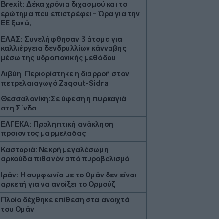
Brexit: Δέκα χρόνια διχασμού και το
ερώτημα που επιστρέφει - Ώρα για την
ΕΕ ξανά;
ΕΛΑΣ: Συνελήφθησαν 3 άτομα για
καλλιέργεια δενδρυλλίων κάνναβης
μέσω της υδροπονικής μεθόδου
Λιβύη: Περιορίστηκε η διαρροή στον
πετρελαιαγωγό Zaqout-Sidra
Θεσσαλονίκη:Σε ύφεση η πυρκαγιά
στη Σίνδο
ΕΛΓΕΚΑ: Προληπτική ανάκληση
προϊόντος μαρμελάδας
Καστοριά: Νεκρή μεγαλόσωμη
αρκούδα πιθανόν από πυροβολισμό
Ιράν: Η συμφωνία με το Ομάν δεν είναι
αρκετή για να ανοίξει το Ορμούζ
Πλοίο δέχθηκε επίθεση στα ανοιχτά
του Ομάν