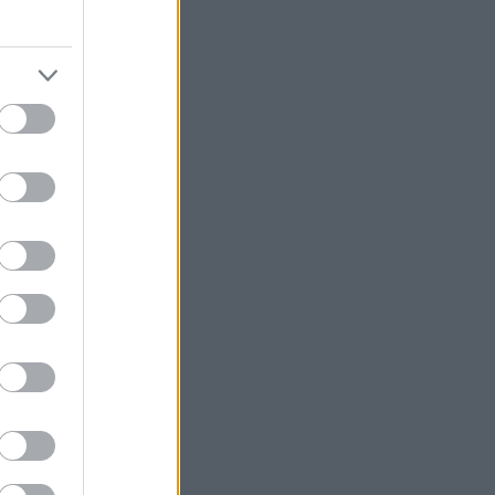
βοήθεια 1 δισ. δολαρίων στη νέα
κυβέρνηση της Κολομβίας
Τουρκία: Περιορίζει την εμπορική
ναυσιπλοΐα προς τη Μαύρη Θάλασσα
Ρωσία: Έπληξε φορτηγό πλοίο με όπλα
για την Ουκρανία ανοιχτά της Οδησσού
Χαρδαλιάς: Δεν θα επιτρέψουμε
καμμία ανεμογεννήτρια στις
αναδασωτέες και πυρόπληκτες
περιοχές της Αττικής
Ιταλία: Όλες οι πόλεις στο υψηλότερο
επίπεδο προειδοποίησης για καύσωνα
Ρωσία: Πυρκαγιά σε διυλιστήριο
πετρελαίου της περιφέρειας
Κρασνοντάρ ύστερα από ουκρανική
επίθεση με drones
Κορυφώνεται η έξοδος του Αυγούστου
Τουρνάς: Το ΠΣ αντιμετώπισε
πρωτοφανείς ακραίες συνθήκες