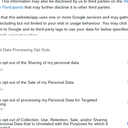
. This information may also be disclosed by us to third parties on the
IA
Participants
that may further disclose it to other third parties.
τρέψουν τη μετατροπή των λιρών των
 that this website/app uses one or more Google services and may gath
15:00
γμα, ενώ οι καταθέσεις σε
ευρώ και
including but not limited to your visit or usage behaviour. You may click 
σ. δολάρια από τον Δεκέμβριο, όταν είχα
 to Google and its third-party tags to use your data for below specifi
 δισ. δολαρίων.
ogle consent section.
14:51
l Data Processing Opt Outs
14:49
o opt-out of the Sharing of my personal data.
In
o opt-out of the Sale of my Personal Data.
14:42
In
to opt-out of processing my Personal Data for Targeted
ing.
In
14:34
o opt-out of Collection, Use, Retention, Sale, and/or Sharing
ersonal Data that Is Unrelated with the Purposes for which it
14:21
lected.