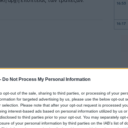
ική αρχή εποπτείας των τραπεζών.
16:53
16:17
16:10
16:00
15:47
 -
Do Not Process My Personal Information
to opt-out of the sale, sharing to third parties, or processing of your per
formation for targeted advertising by us, please use the below opt-out s
15:35
r selection. Please note that after your opt-out request is processed y
τους λογαριασμούς ανήλθε σε 11,6 δισ.
eing interest-based ads based on personal information utilized by us or
ποσοστό από τη δημιουργία των εν λόγω
disclosed to third parties prior to your opt-out. You may separately opt-
κέμβριο του 2021.
losure of your personal information by third parties on the IAB’s list of
15:23