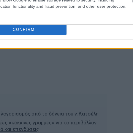
cation functionality and fraud prevention, and other user protection.
CONFIRM
ή
 λογαριασμός από τα δάνεια του ν. Κατσέλη
έες «κόκκινες γραμμές» για το περιβάλλον
σιά και επενδύσεις