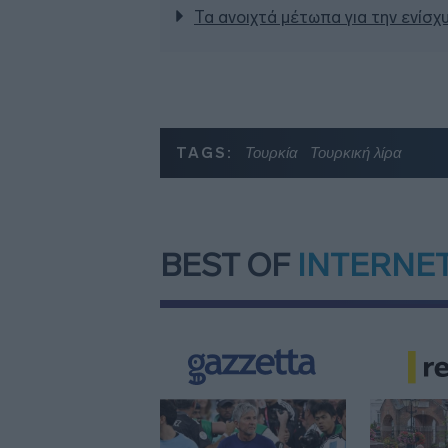
Τα ανοιχτά μέτωπα για την ενίσχ
TAGS:
Τουρκία
Τουρκική λίρα
BEST OF
INTERNE