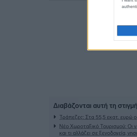
authenti
Διαβάζονται αυτή τη στιγμ
Τράπεζες: Στα 55,5 εκατ. ευρώ ο
Νέο Χωροταξικό Τουρισμού: Οι ν
και τι αλλάζει σε ξενοδοχεία, νη