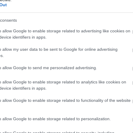
Out
14:17
consents
o allow Google to enable storage related to advertising like cookies on
14:06
evice identifiers in apps.
13:56
o allow my user data to be sent to Google for online advertising
s.
to allow Google to send me personalized advertising.
13:42
ς Παρασκευής (ώρα Ελλάδας) στην αγορά
o allow Google to enable storage related to analytics like cookies on
,09% έναντι του δολαρίου, με την ισοτιμία
evice identifiers in apps.
13:35
ες ανά 1 δολάριο
.
o allow Google to enable storage related to functionality of the website
News
και μάθετε πρώτοι όλες τις
ειδήσεις
από την
13:17
o allow Google to enable storage related to personalization.
13:13
o allow Google to enable storage related to security, including