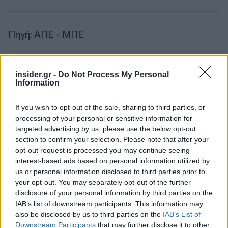
Πηγή: ΑΠΕ - ΜΠΕ
Ακολουθήστε το
insider.gr στο Google News
και μάθετε
πρώτοι όλες τις
ειδήσεις
από την Ελλάδα και τον κόσμο.
insider.gr -
Do Not Process My Personal
Information
If you wish to opt-out of the sale, sharing to third parties, or
processing of your personal or sensitive information for
targeted advertising by us, please use the below opt-out
section to confirm your selection. Please note that after your
opt-out request is processed you may continue seeing
interest-based ads based on personal information utilized by
us or personal information disclosed to third parties prior to
your opt-out. You may separately opt-out of the further
disclosure of your personal information by third parties on the
IAB’s list of downstream participants. This information may
also be disclosed by us to third parties on the
IAB’s List of
Downstream Participants
that may further disclose it to other