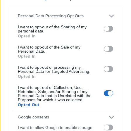
third parties.
Please note that this website/app uses one or more Google
Personal Data Processing Opt Outs
services and may gather and store information including but
not limited to your visit or usage behaviour. You may click to
I want to opt-out of the Sharing of my
Διαβάζονται αυτή τη στιγμή
personal data.
grant or deny consent to Google and its third-party tags to
Opted In
Η χαμηλή… απόδοση Μητσοτάκη στις
use your data for below specified purposes in below Google
στοιχηματικές - Ποιος επισκέφθηκε τα
consent section.
I want to opt-out of the Sale of my
πυρόπληκτα ζωάκια - Το μισογεμάτο ποτήρι
Personal Data.
Opted In
του ΣΥΡΙΖΑ
Ποια είναι η (κυβερνητική) λίστα με τα μεγάλα
I want to opt-out of processing my
Personal Data for Targeted Advertising.
οδικά έργα και τα εκτιμώμενα
Opted In
χρονοδιαγράμματα
Δυτ. Αττική: Το χρονοδιάγραμμα
I want to opt-out of Collection, Use,
Retention, Sale, and/or Sharing of my
αποκατάστασης μετά τη φωτιά - Στόχος η
Personal Data that Is Unrelated with the
Purposes for which it was collected.
έναρξη των έργων πριν τις 15/9
Opted Out
Google consents
I want to allow Google to enable storage