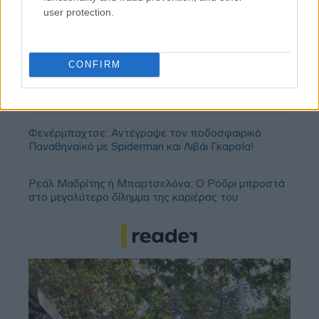
user protection.
CONFIRM
Ολυμπιακός: Πρόταση για δανεισμό και οψιόν
αγοράς του Μόουρα σύμφωνα με τους Πορτογάλους
Φενέρμπαχτσε: Αντέγραψε τον ποδοσφαιρικό
Παναθηναϊκό με Spiderman και Λιβάι Γκαρσία!
Ρεάλ Μαδρίτης ή Μπαρτσελόνα; Ο Ρόδρι μπροστά
στο μεγαλύτερο δίλημμα της καριέρας του