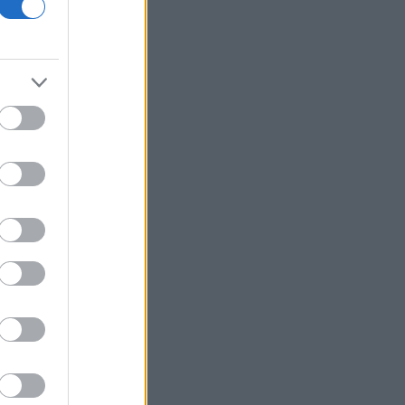
οικονομίας και οι κίνδυνοι της
επενδυτικής έκρηξης
ΕΛ.Α.Σ: «Η απροκάλυπτη ώσμωση
δικαστικής αρχής και εκτελεστικής
εξουσίας εκθέτει τη χώρα διεθνώς»
Δικαστικό μπλόκο στην αίθουσα χορού
του Τραμπ στο Λευκό Οίκο
Μπάρκιν (Fed): «Τα στοιχεία για την
αγορά εργασίας συμβαδίζουν με τις
πρόσφατες τάσεις»
Καταβλήθηκαν 33,58 εκατ. ευρώ σε
67.746 δικαιούχους για την αγορά
λιπασμάτων
Ευρωαγορές: Η καλύτερη εβδομάδα
από τα τέλη Ιουνίου - Σε νέα υψηλά ο
Stoxx 600
Κορυφώνεται η έξοδος των εκδρομέων
- Στο 100% η πληρότητα σε πολλά
δρομολόγια για Κυκλάδες