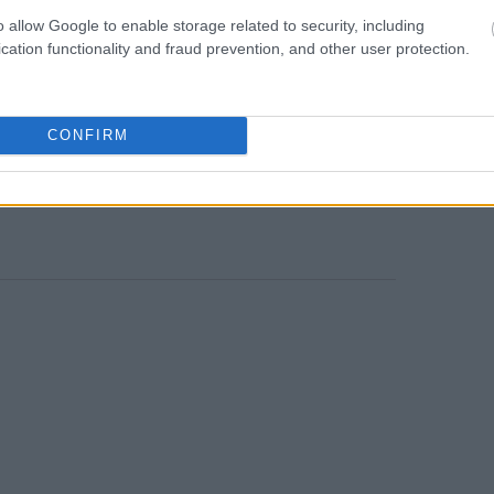
 πλαισίου που θα επιτρέπει στις βιώσιμες
18:56
o allow Google to enable storage related to security, including
εχίζουν να λειτουργούν, να παράγουν
cation functionality and fraud prevention, and other user protection.
υποχρεώσεις τους, ακόμη και όταν
ομικές δυσκολίες», καταλήγει η
CONFIRM
News
και μάθετε πρώτοι όλες τις
ειδήσεις
από την