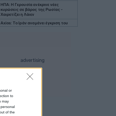
ΗΠΑ: Η Γερουσία ενέκρινε νέες
κυρώσεις σε βάρος της Ρωσίας -
Χαιρετίζει η Λάιεν
Axios: Το Ιράν αναμένει έγκριση του
Συμβουλίου Ασφαλείας για τη
συμφωνία ανοίγματος του Ορμούζ
Εβδομαδιαία κέρδη 7% για τον χρυσό
Ισπανία: Η αστυνομία εξάρθρωσε
δίκτυο διακινητών με κέρδη 24 εκατ.
ευρώ
ΔΕΘ - HELEXPO: Αναρτήθηκε ο
διαγωνισμός για την ανάπλαση των
204,6 εκατ. ευρώ
Σκέρτσος: «Το ΠΑΣΟΚ υποκαθιστά την
sonal or
οικονομική ανάλυση με πολιτική
ection to
προπαγάνδα»
ou may
Υπ. Παιδείας: 3,35 εκατ. ευρώ στο
 personal
Πανεπιστήμιο Κρήτης για το
out of the
στεγαστικό επίδομα των φοιτητών