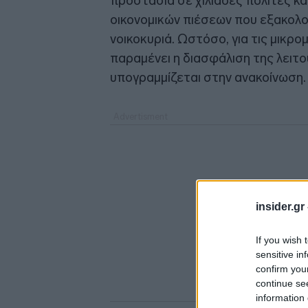
προστασία σε χιλιάδες πολίτες κα
οικονομικών πιέσεων που εξακολο
νοικοκυριά. Ωστόσο, για τις μικρο
παραμένει η διασφάλιση της λειτ
υπογραμμίζεται στην ανακοίνωση.
insider.gr
If you wish 
sensitive in
confirm you
continue se
information 