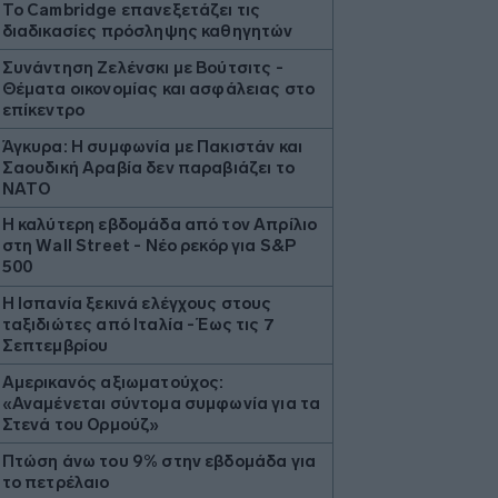
Το Cambridge επανεξετάζει τις
διαδικασίες πρόσληψης καθηγητών
Συνάντηση Ζελένσκι με Βούτσιτς -
Θέματα οικονομίας και ασφάλειας στο
επίκεντρο
Άγκυρα: Η συμφωνία με Πακιστάν και
Σαουδική Αραβία δεν παραβιάζει το
ΝΑΤΟ
Η καλύτερη εβδομάδα από τον Απρίλιο
στη Wall Street - Νέο ρεκόρ για S&P
500
Η Ισπανία ξεκινά ελέγχους στους
ταξιδιώτες από Ιταλία - Έως τις 7
Σεπτεμβρίου
Αμερικανός αξιωματούχος:
«Αναμένεται σύντομα συμφωνία για τα
Στενά του Ορμούζ»
Πτώση άνω του 9% στην εβδομάδα για
το πετρέλαιο