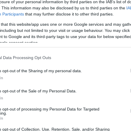
losure of your personal information by third parties on the IAB’s list of
. This information may also be disclosed by us to third parties on the
IA
21:11
ία της αγοράς δείχνει πως μία επιχείρηση
Participants
that may further disclose it to other third parties.
των οφειλών της, αλλά κυρίως όταν
 that this website/app uses one or more Google services and may gath
μερινή λειτουργία της, να πληρώσει
21:01
including but not limited to your visit or usage behaviour. You may click 
σφαλιστικές εισφορές και λοιπές
 to Google and its third-party tags to use your data for below specifi
τους τραπεζικούς λογαριασμούς της.
ogle consent section.
20:42
l Data Processing Opt Outs
Σύλλογος Πειραιώς επαναφέρει το πάγιο
20:32
ασία της λειτουργικής ρευστότητας των
o opt-out of the Sharing of my personal data.
 ενός αποτελεσματικού πλαισίου
In
αριασμού.
20:19
o opt-out of the Sale of my Personal Data.
In
20:11
to opt-out of processing my Personal Data for Targeted
ing.
In
20:00
o opt-out of Collection, Use, Retention, Sale, and/or Sharing