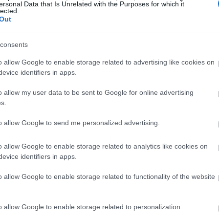
ersonal Data that Is Unrelated with the Purposes for which it
lected.
Out
19:45
consents
19:37
o allow Google to enable storage related to advertising like cookies on
evice identifiers in apps.
19:27
o allow my user data to be sent to Google for online advertising
s.
19:15
to allow Google to send me personalized advertising.
o allow Google to enable storage related to analytics like cookies on
19:10
evice identifiers in apps.
o allow Google to enable storage related to functionality of the website
19:06
 είναι ένα θετικό βήμα. Το επόμενο βήμα
o allow Google to enable storage related to personalization.