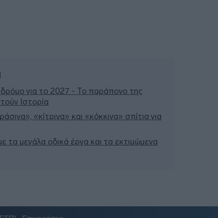
ή
 δρόμο για το 2027 - Το παράπονο της
τούν Ιστορία
άσινα», «κίτρινα» και «κόκκινα» σπίτια για
 με τα μεγάλα οδικά έργα και τα εκτιμώμενα