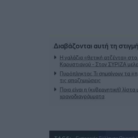
Διαβάζονται αυτή τη στιγμ
Η γαλάζια «θετική ατζέντα» στο
Καρυστιανού - Στον ΣΥΡΙΖΑ μελε
Πυρόπληκτοι: Τι σημαίνουν τα «πρ
τις αποζημιώσεις
Ποια είναι η (κυβερνητική) λίστα
χρονοδιαγράμματα