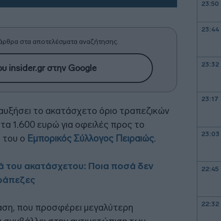
23:50
23:44
άρθρα στα αποτελέσματα αναζήτησης.
23:32
υ insider.gr στην Google
23:17
αυξήσει το ακατάσχετο όριο τραπεζικών
τα 1.600 ευρώ για οφειλές προς το
23:03
ή του ο
Εμπορικός Σύλλογος Πειραιώς
.
ά του ακατάσχετου: Ποια ποσά δεν
22:45
τράπεζες
22:32
βαση, που προσφέρει μεγαλύτερη