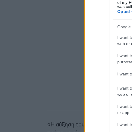
of my P
was col
Opted 
Google 
I want t
web or d
I want t
purpose
I want 
I want t
web or d
I want t
or app.
«Η αύξηση του ακατάσχετου ορίου
I want t