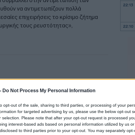
ι συμβάλλει στην αντιμετώπιση των
22:13
υθούν να αντιμετωπίζουν πολλά
μεσαίες επιχειρήσεις το κρίσιμο ζήτημα
ουργικής τους ρευστότητας»,
22:10
22:00
21:52
21:46
 -
Do Not Process My Personal Information
21:39
to opt-out of the sale, sharing to third parties, or processing of your per
formation for targeted advertising by us, please use the below opt-out s
r selection. Please note that after your opt-out request is processed y
21:27
eing interest-based ads based on personal information utilized by us or
disclosed to third parties prior to your opt-out. You may separately opt-