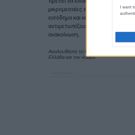
πρέπει να είναι η δημιουργία ενός
I want t
μικρομεσαίες επιχειρήσεις να συν
authenti
εισόδημα και να εκπληρώνουν τις 
αντιμετωπίζουν προσωρινές οικον
ανακοίνωση.
Ακολουθήστε το
insider.gr στο Google 
Ελλάδα και τον κόσμο.