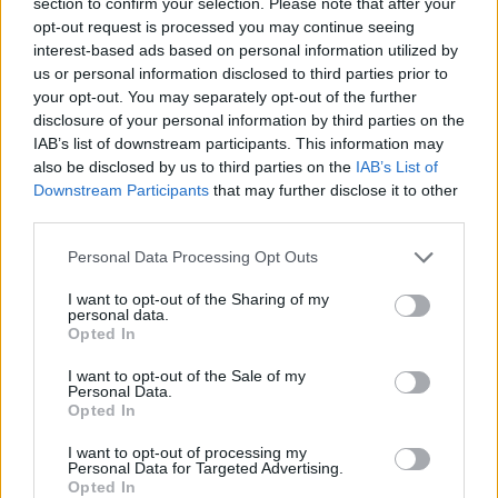
section to confirm your selection. Please note that after your
Κεφαλαιαγοράς Βασιλική Λαζαράκου τόνισε
opt-out request is processed you may continue seeing
μεταξύ άλλων:
«Η επιτυχής ολοκλήρωση της
interest-based ads based on personal information utilized by
αύξησης μετοχικού κεφαλαίου της ΔΕΗ, η οποία
us or personal information disclosed to third parties prior to
συνοδεύτηκε με την μεγαλύτερη προσφορά
your opt-out. You may separately opt-out of the further
disclosure of your personal information by third parties on the
κεφαλαίων στην ιστορία του ελληνικού
IAB’s list of downstream participants. This information may
χρηματιστηρίου, επιβεβαιώνει την αυξημένη
also be disclosed by us to third parties on the
IAB’s List of
εμπιστοσύνη των διεθνών επενδυτών στις
Downstream Participants
that may further disclose it to other
προοπτικές της ελληνικής οικονομίας και
third parties.
ταυτόχρονα αναδεικνύει τις σημαντικές
Please note that this website/app uses one or more Google
Personal Data Processing Opt Outs
δυνατότητες χρηματοδότησης που προσφέρει
services and may gather and store information including but
πλέον η Euronext Athens. Η Επιτροπή
not limited to your visit or usage behaviour. You may click to
I want to opt-out of the Sharing of my
personal data.
grant or deny consent to Google and its third-party tags to
Κεφαλαιαγοράς, θα συνεχίσει να εργάζεται για τη
Opted In
use your data for below specified purposes in below Google
διασφάλιση ενός σύγχρονου, αξιόπιστου και
consent section.
I want to opt-out of the Sale of my
πλήρως εναρμονισμένου με τα ευρωπαϊκά
Personal Data.
Opted In
πρότυπα θεσμικού πλαισίου το οποίο στηρίζει και
ενισχύει την ανάπτυξη της ελληνικής
I want to opt-out of processing my
Personal Data for Targeted Advertising.
κεφαλαιαγοράς».
Opted In