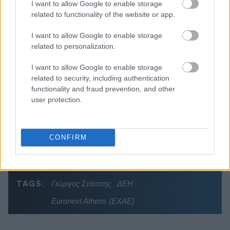
Διαβάζονται αυτή τη στιγμή
I want to allow Google to enable storage
related to functionality of the website or app.
Η γαλάζια «θετική ατζέντα» στο δρόμο για το
2027 - Το παράπονο της Καρυστιανού - Στον
I want to allow Google to enable storage
ΣΥΡΙΖΑ μελετούν Ιστορία
related to personalization.
Πυρόπληκτοι: Τι σημαίνουν τα «πράσινα»,
I want to allow Google to enable storage
«κίτρινα» και «κόκκινα» σπίτια για τις
related to security, including authentication
αποζημιώσεις
functionality and fraud prevention, and other
Ποια είναι η (κυβερνητική) λίστα με τα μεγάλα
user protection.
οδικά έργα και τα εκτιμώμενα
χρονοδιαγράμματα
CONFIRM
TAGS:
Γιώργος Στάσσης
ΔΕΗ
Euronext Athens (ΕΧΑΕ)