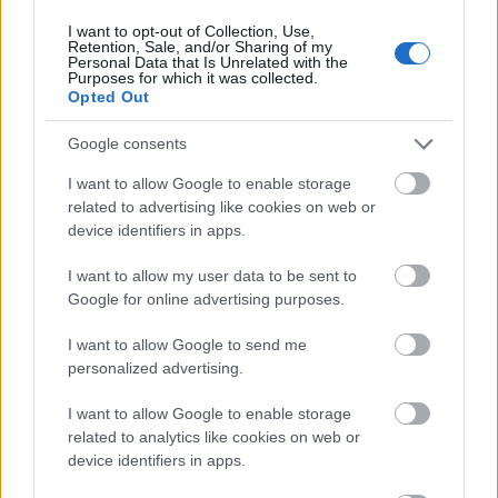
I want to opt-out of Collection, Use,
Ακολουθήστε το
insider.gr στο Google News
και μάθετε
Retention, Sale, and/or Sharing of my
πρώτοι όλες τις
ειδήσεις
από την Ελλάδα και τον κόσμο.
Personal Data that Is Unrelated with the
Purposes for which it was collected.
Opted Out
Google consents
I want to allow Google to enable storage
related to advertising like cookies on web or
device identifiers in apps.
I want to allow my user data to be sent to
Google for online advertising purposes.
I want to allow Google to send me
personalized advertising.
I want to allow Google to enable storage
related to analytics like cookies on web or
device identifiers in apps.