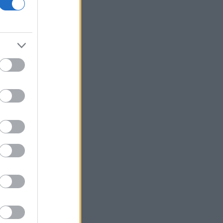
ΣΤΑΣΥ: Στο 98% η ολοκλήρωση της
αντικατάστασης σιδηροτροχιών στις
Γραμμές 2 και 3 του Μετρό
Ευρωαγορές: Θετικά πρόσημα στα
ταμπλό
Πάνω από 1.500 έλεγχοι σε 300
παραλίες - Drones και νέες
τεχνολογίες στη «μάχη»
Χωροταξικό για τον Τουρισμό:
Στρατηγικό εργαλείο για οργανωμένη
και βιώσιμη ανάπτυξη
Χατζηδάκης: Άκυρες οι εγκύκλιοι που
δεν αναρτώνται - Υποχρεωτική από 1η
Οκτωβρίου η δημοσίευση
Ρωσία: Πυρκαγιά σε αποθήκη του
Wildberries ύστερα από νέα επίθεση
drones
Προκηρύσσεται σήμερα το καθεστώς
της Άμυνας του Αναπτυξιακού Νόμου