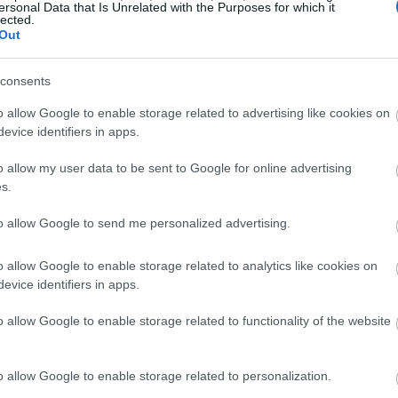
ersonal Data that Is Unrelated with the Purposes for which it
10:40
lected.
Out
10:39
consents
ργο της εταιρείας ενισχύθηκε κατά 12,2%
o allow Google to enable storage related to advertising like cookies on
10:27
σιας υπηρεσίας – PSO), διπλασιάζοντας
evice identifiers in apps.
 σχέση με πέρυσι, χάρη στην αύξηση του
o allow my user data to be sent to Google for online advertising
αλαβές νέων αεροσκαφών.
s.
10:10
to allow Google to send me personalized advertising.
10:05
o allow Google to enable storage related to analytics like cookies on
evice identifiers in apps.
09:52
o allow Google to enable storage related to functionality of the website
o allow Google to enable storage related to personalization.
09:45