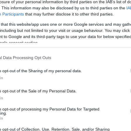
losure of your personal information by third parties on the IAB’s list of
ξήθηκε κατά 37,2%, σχεδόν δέκα μονάδες
. This information may also be disclosed by us to third parties on the
IA
 του 2025, αποτυπώνοντας τα
11:43
Participants
that may further disclose it to other third parties.
επέκτασης της SKY express σε νέες
 that this website/app uses one or more Google services and may gath
ο διεθνές δίκτυο της εταιρείας αριθμεί
including but not limited to your visit or usage behaviour. You may click 
11:32
 to Google and its third-party tags to use your data for below specifi
τας τη θέση της ως πύλη εισόδου για τον
ogle consent section.
11:16
l Data Processing Opt Outs
11:02
o opt-out of the Sharing of my personal data.
In
10:58
o opt-out of the Sale of my Personal Data.
In
10:56
to opt-out of processing my Personal Data for Targeted
ing.
In
10:43
o opt-out of Collection, Use, Retention, Sale, and/or Sharing