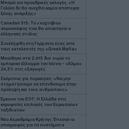
Μπαρό για προεδρικές εκλογές: «Η
Γαλλία δε θα ανεχθεί καμία απόπειρα
ξένης ανάμιξης»
Canadair 515: Το «νυχτόβιο»
αεροσκάφος που θα αποκτήσει ο
ελληνικός στόλος
Συνελήφθη στη Γερμανία ένας από
τους εκτελεστές της «Greek Mafia»
Μειώθηκε στα 2,615 δισ. ευρώ το
εμπορικό έλλειμμα τον Ιούνιο - «Άλμα»
26,3% στις εξαγωγές
Σκέρτσος για πυρκαγιές: «Nα μην
σταματήσουμε να επενδύουμε στην
πρόληψη και τους ανθρώπους»
Έρευνα του ΕΟΤ: Η Ελλάδα στις
κορυφαίες επιλογές των Ευρωπαίων
ταξιδιωτών
Νέο Αεροδρόμιο Κρήτης: Έπεσαν οι
υπογραφές για τα συστήματα